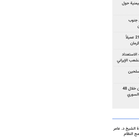
يمنية حول
 جنوب
وزارة الأمن الإيرانية: اعتقال 21 عميلاً
الاستعداد
لشعب الإيراني
المسلحين
بزشكيان: خططوا لإسقاط إيران خلال 48
السوري
 الشيخ د. عامر
مح النظام