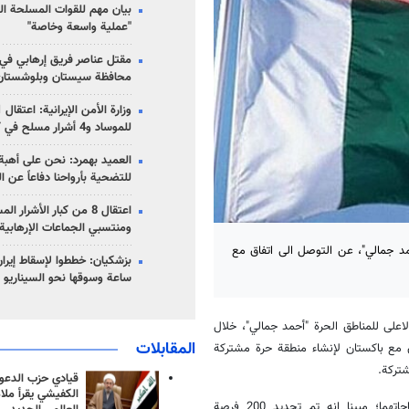
بيان مهم للقوات المسلحة ال
"عملية واسعة وخاصة"
مقتل عناصر فريق إرهابي في
محافظة سيستان وبلوشستان
للموساد و4 أشرار مسلح في كرمان
العميد بهمرد: نحن على أهبة 
للتضحية بأرواحنا دفاعاً عن ا
اعتقال 8 من كبار الأشرار 
ومنتسبي الجماعات الإرهابية
مد جمالي"، عن التوصل الى اتفاق مع
ساعة وسوقها نحو السيناريو 
اعلى للمناطق الحرة "أحمد جمالي"، خلال
المقابلات
ق مع باكستان لإنشاء منطقة حرة مشتركة
شتركة.
قيادي حزب الدعوة
الكفيشي يقرأ ملا
واضاف، ان كلا البلدين يمتلكان السلع الضرورية التي يمكن أن تلبي احتياجاتهما؛ مبينا انه تم تحديد 200 فرصة