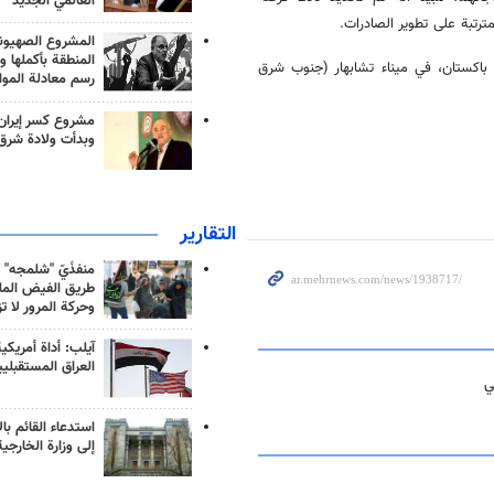
العالمي الجديد
رتبة على تطوير الصادرات.
المشروع الصهيو
المنطقة بأكملها و
باكستان، في ميناء تشابهار (جنوب شرق
رسم معادلة الموا
مشروع كسر إيران
وبدأت ولادة شرق
التقارير
منفذَيّ "شلمجه" 
طريق الفيض الملي
وحركة المرور لا ت
آيلب: أداة أمريكي
العراق المستقبلي
ي
استدعاء القائم بال
إلى وزارة الخارجية