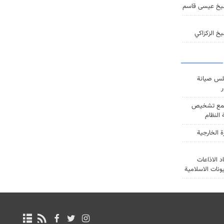
يخ عيسى قاسم
خ الزكزاكي
س صيانة
ر
ع تشخيص
النظام
ة الخارجية
د الاذاعات
يونات الاسلامية