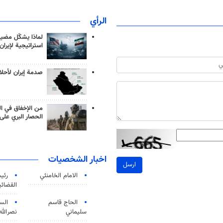
الرأي
لماذا يشكّل مضيق
استراتيجية لإيران
صدمة إيران لأحلام
من الإخفاق في ال
الحصار البري على 
اخبار الشخصيات
ارسل
الامام الخامنئي
رئی
القضائی
الحاج قاسم
الس
سليماني
نصرالله