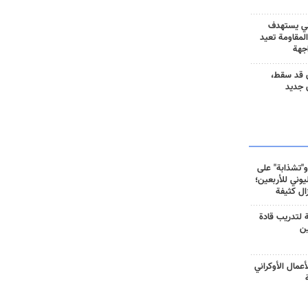
ني يستهدف
المقاومة تعيد
جهة
 قد سقط،
 جديد
و"تشذابة" على
وني للأربعين؛
زال كثيفة
ة لتدريب قادة
ين
أعمال الأوكراني