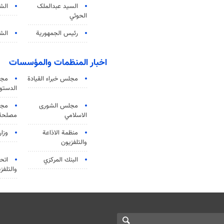
السید عبدالملک
الش
الحوثي
رئيس الجمهورية
الشي
اخبار المنظمات والمؤسسات
مجلس خبراء القيادة
مجل
الدستو
مجلس الشورى
مجم
الاسلامي
مصلحة 
منظمة الاذاعة
وزار
والتلفزیون
البنك المركزي
اتحا
والتلفز