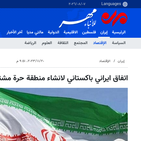
٠٧‏/٠٨‏/٢٠٢٦
الرئيسية
إيران
فلسطین
الاقلیمیة
الدولية
مالتي مدیا
آخر الأخبار
السياسة
الإقتصاد
المجتمع
الثقافة
العلوم
الرياضة
إيران
الإقتصاد
٢٠‏/١١‏/٢٠٢٣، ٩:٥١ م
اتفاق ايراني باكستاني لانشاء منطقة حرة مشت