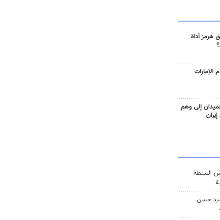
 هرمز أداة
؟
 الإمارات
ميدان إلى وهم
إيران
س السلطة
ة
يد حسن