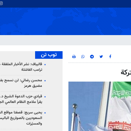
توب تن
قاليباف: نشر الأخبار الملفقة
ترامب الفاشلة
ركة
محسن رضائي: لن نسمح بفتح
مضيق هرمز
قيادي حزب الدعوة الشيخ د. 
يقرأ ملامح النظام العالمي ال
يحيى سريع: قصفنا مواقع الم
السعوديين بالصواريخ الباليس
والمسيّرات