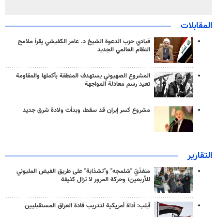
المقابلات
قيادي حزب الدعوة الشيخ د. عامر الكفيشي يقرأ ملامح
النظام العالمي الجديد
المشروع الصهيوني يستهدف المنطقة بأكملها والمقاومة
تعيد رسم معادلة المواجهة
مشروع كسر إيران قد سقط، وبدأت ولادة شرق جديد
التقارير
منفذَيّ "شلمجه" و"تشذابة" على طريق الفيض المليوني
للأربعين؛ وحركة المرور لا تزال كثيفة
آيلب: أداة أمريكية لتدريب قادة العراق المستقبليين