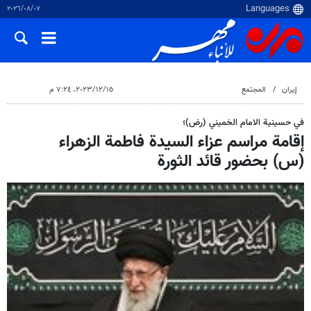
٠٧‏/٠٨‏/٢٠٢٦
إيران
المجتمع
١٥‏/١٢‏/٢٠٢٣، ٧:٢٤ م
في حسينية الامام الخميني (رض)؛
إقامة مراسم عزاء السيدة فاطمة الزهراء
(س) بحضور قائد الثورة