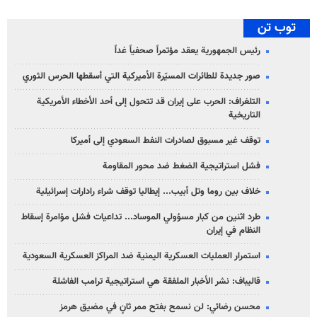
توب تن
رئيس الجمهورية يعقد مؤتمراً صحفياً غداً
صور جديدة للطائرات المسيّرة الأميركية التي أسقطها الحرس الثوري
التلغراف: الحرب على إيران قد تتحول إلى أحد الأخطاء الأمريكية
التاريخية
توقف غير مسبوق لصادرات النفط السعودي إلى أميركا
فشل استراتيجية الضغط ضد محور المقاومة
خلاف بين روما وتل أبيب... إيطاليا توقف شراء رادارات إسرائيلية
طرد اثنين من كبار مسؤولي الموساد... تداعيات فشل مؤامرة إسقاط
النظام في إيران
استمرار العمليات العسكرية اليمنية ضد المراكز العسكرية السعودية
قاليباف: نشر الأخبار الملفقة هي استراتيجية ترامب الفاشلة
محسن رضائي: لن نسمح بفتح ممر ثانٍ في مضيق هرمز