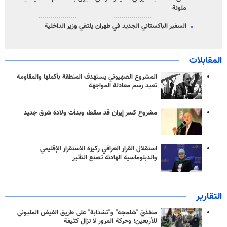
ملونة
السفير الباكستاني الجديد في طهران يلتقي وزير الداخلية
المقابلات
المشروع الصهيوني يستهدف المنطقة بأكملها والمقاومة
تعيد رسم معادلة المواجهة
مشروع كسر إيران قد سقط، وبدأت ولادة شرق جديد
استقلال القرار العراقي ركيزة الاستقرار الإقليمي
والدبلوماسية الهادئة تصنع التأثير
التقارير
منفذَيّ "شلمجه" و"تشذابة" على طريق الفيض المليوني
للأربعين؛ وحركة المرور لا تزال كثيفة