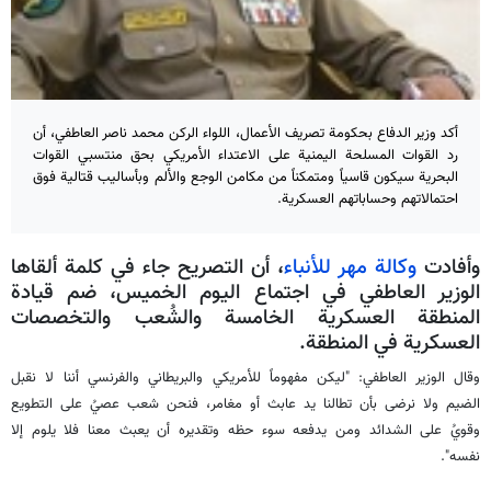
أكد وزير الدفاع بحكومة تصريف الأعمال، اللواء الركن محمد ناصر العاطفي، أن
رد القوات المسلحة اليمنية على الاعتداء الأمريكي بحق منتسبي القوات
البحرية سيكون قاسياً ومتمكناً من مكامن الوجع والألم وبأساليب قتالية فوق
احتمالاتهم وحساباتهم العسكرية.
وأفادت
وكالة مهر للأنباء
، أن التصريح جاء في كلمة ألقاها
الوزير العاطفي في اجتماع اليوم الخميس، ضم قيادة
المنطقة العسكرية الخامسة والشُعب والتخصصات
العسكرية في المنطقة.
وقال الوزير العاطفي: "ليكن مفهوماً للأمريكي والبريطاني والفرنسي أننا لا نقبل
الضيم ولا نرضى بأن تطالنا يد عابث أو مغامر، فنحن شعب عصيُ على التطويع
وقويُ على الشدائد ومن يدفعه سوء حظه وتقديره أن يعبث معنا فلا يلوم إلا
نفسه".