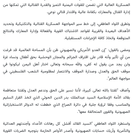
العسكرية العالية التي تضمن للقوات اليمنية التميز والقدرة القتالية التي تمكنها من
إدارة القتال والمعارك بكفاءة عالية واقتدار قتالي نوعي.
وتطرق اللواء العاطفي، إلى خط سير المواجهة العسكرية القتالية والتكتيكية وتحديد
الأهداف البعيدة والقريبة لقواعد الاشتباك القوية والفعالة وإدارة المعارك والنتائج
المتوقعة واتخاذ كافة الإجراءات المستقبلية.
ومضى بالقول: "إن العدو الأمريكي والصهيوني ظن بأن المساحة العالمية قد فرغت
من أي تأثير وأنه قادر على اقتراف الجرائم والمجازر الوحشية بحق أطفال ونساء غزة
ولن يجد من يقول له كفى، والله سبحانه وتعالى اختار أهل اليمن ليكونوا في
موقف الحق والعدل وصدارة الموقف والانتصار لمظلومية الشعب الفلسطيني في
مواجهة العالم".
وأضاف "ثقتنا بالله تعالى كبيرة، لأننا نسير على الحق وندعم العدل وثقتنا متعاظمة
بقائد الأمة الإسلامية السيد عبدالملك بدر الدين الحوثي الذي اتخذ القرار السليم
والمناسب وفقا لرؤية جلية في دائرة الصراع الذي خططت له الدوائر الاستخباراتية
الصهيونية والقوى المتحالفة معها".
واستطرد اللواء العاطفي "السيد القائد أفشل كل رهانات الأعداء وأجندتهم العدائية
والتآمرية وأربك حسابات الصهيونية وأصدر الأوامر الحازمة بتوجيه الضربات القوية