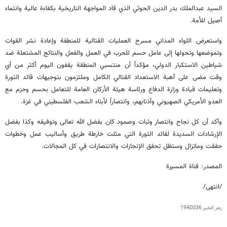
السيد عبدالملك بدر الدين الحوثي الذي قاد المواجهة التاريخية بكفاءة عالية وانتماء
أصيل للأمة.
واستعرض اللواء المداني مسرح العمليات القتالية للمنطقة وإعادة نشر القوات
وتموضعها وتحولها إلى عامل حسم للحرب في العمل والفعل والنتائج المشتعلة ضد
شياطين الاستكبار الدولي، مؤكداً أن منتسبي المنطقة يقفون اليوم أكثر من أي
وقت مضى على أهبة الاستعداد القتالي الكامل وملتزمون بتوجيهات قائد الثورة
وتعليمات قيادة وزارة الدفاع ورئاسة هيئة الأركان العامة للتعامل بحسم وحزم مع
العدو الأمريكي الصهيوني وأذنابهم، وانتصاراً لأبناء الشعب الفلسطيني في غزة.
وأكد أن كل نجاح وانتصار وثبات وصمود كان بفضل الله تعالى وتوفيقه وكذا بفضل
الإرشادات السديدة لقائد الثورة التي مثلت خارطة طريق وأساليب عمل وخطوات
حققت وماتزال وستظل تحقق الإنجازات والانتصارات في كل المجالات.
المصدر: قناة المسيرة
/انتهى/
رمز الخبر
1940036