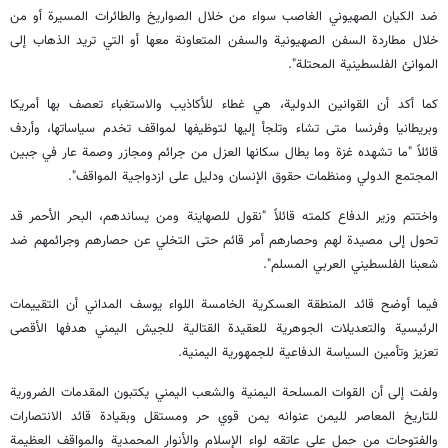
ضد الكيان الصهيوني الغاصب سواء من خلال الصواريخ والطائرات المسيرة أو من
خلال مطاردة السفن الصهيونية والسفن المتعاونة معها أو التي تريد الذهاب إلى
الموانئ الفلسطينية المحتلة".
كما أكد أن القوانين الدولية، هي غطاء للأكاذيب والاستغباء تعصف بها أمريكا
وبريطانيا وفرنسا متى تشاء وتلجأ إليها لتوظيفها لمواقف تخدم سياساتها، وأردف
قائلاً "ما تشهده غزة وما يطال سكانها العزل من جرائم ومجازر وصمة عار في جبين
المجتمع الدولي ومنظمات حقوق الإنسان ودليل على ازدواجية المواقف".
واختتم وزير الدفاع كلمته قائلاً "نقول للصهاينة ومن يساندهم، البحر الأحمر قد
تحول إلى مصيدة لهم وحصارهم أمر قائم حتى التخلي عن حصارهم وجرائمهم ضد
شعبنا الفلسطيني العربي المسلم".
فيما أوضح قائد المنطقة العسكرية الخامسة اللواء يوسف المداني أن التقييمات
الرئيسية والتعديلات الجوهرية للعقيدة القتالية للجيش اليمني هدفها الأقصى
تعزيز وتأمين السياسة الدفاعية للجمهورية اليمنية.
ولفت إلى أن القوات المسلحة اليمنية والشعب اليمني يكتبون المقدمات الضرورية
للتاريخ المعاصر لليمن عنوانه يمن قوي حر ومستقل وبقيادة قائد الانتصارات
والفتوحات من حمل على عاتقه لواء الإسلام والأنوار المحمدية والمواقف العظيمة