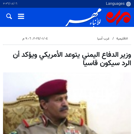
٠٦‏/٠٨‏/٢٠٢٦
الاقلیمیة
غرب آسیا
٠٤‏/٠١‏/٢٠٢٤، ٩:٠٦ م
وزير الدفاع اليمني يتوعد الأمريكي ويؤكد أن
الرد سيكون قاسيا