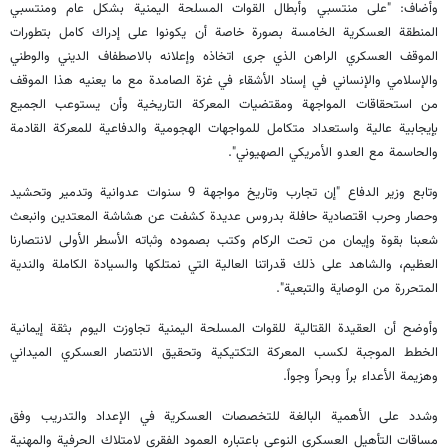
وأضاف: "على منتسبي وأبطال القوات المسلحة اليمنية بشكل عام ومنتسبي
المنطقة العسكرية الخامسة بصورة خاصة أن يكونوا على إدراك كامل بتطورات
الموقف العسكري الراهن الذي جرى اتخاذه وإعلانه بالاصطفاف الديني والوطني
والإسلامي والإنساني في إسناد الأشقاء في غزة الصامدة مع ما يعنيه هذا الموقف
من استحقاقات المواجهة ومقتضيات المعركة التاريخية وأن يستوعب الجميع
بإيجابية عالية واستعداد متكامل للمواجهات الهجومية والدفاعية للمعركة القادمة
والحاسمة مع العدو الأمريكي الصهيوني".
وتابع وزير الدفاع "إن تجارب وتاريخ مواجهة 9 سنوات عدوانية وتدمير وتحشيد
وحصار وحرب اقتصادية حافلة بدروس عديدة كشفت عن هشاشة المعتدين وانبعث
شعبنا بقوة وإيمان من تحت الركام وكتب بصموده وثباته الأسطر الأولى لانتصارنا
العظيم، والشاهد على ذلك قدراتنا العالية التي نمتلكها والسيادة الكاملة والندية
المتحررة من الوصاية والتبعية".
وأوضح أن العقيدة القتالية للقوات المسلحة اليمنية تجاوزت اليوم بثقة إيمانية
الخطط الموجبة لكسب المعركة التكتيكية وتحقيق الانتصار العسكري الميداني
وهزيمة الأعداء براً وبحراً وجواً.
وشدد على الأهمية البالغة للتخصصات العسكرية في الإعداد والتدريب وفق
مساقات التأهيل العسكري النوعي باعتباره العمود الفقري لامتلاك الحرفية والمهنية