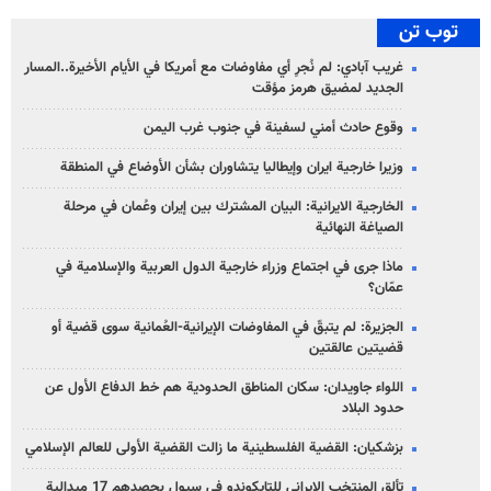
توب تن
غريب آبادي: لم نُجرِ أي مفاوضات مع أمريكا في الأيام الأخيرة..المسار
الجديد لمضيق هرمز مؤقت
وقوع حادث أمني لسفينة في جنوب غرب اليمن
وزيرا خارجية ايران وإيطاليا يتشاوران بشأن الأوضاع في المنطقة
الخارجية الايرانية: البيان المشترك بين إيران وعُمان في مرحلة
الصياغة النهائية
ماذا جرى في اجتماع وزراء خارجية الدول العربية والإسلامية في
عمّان؟
الجزيرة: لم يتبقّ في المفاوضات الإيرانية-العُمانية سوى قضية أو
قضيتين عالقتين
اللواء جاويدان: سكان المناطق الحدودية هم خط الدفاع الأول عن
حدود البلاد
بزشكيان: القضية الفلسطينية ما زالت القضية الأولى للعالم الإسلامي
تألق المنتخب الايراني للتايكوندو في سيول بحصدهم 17 ميدالية