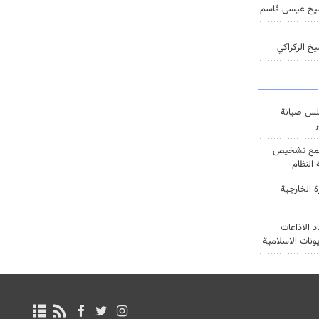
يخ عيسى قاسم
خ الزكزاكي
س صيانة
ر
ع تشخيص
النظام
ة الخارجية
د الاذاعات
يونات الاسلامية