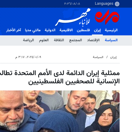
٠٨‏/٠٨‏/٢٠٢٦
الرئيسية
إيران
فلسطین
الاقلیمیة
الدولية
مالتي مدیا
آخر الأخبار
السياسة
الإقتصاد
المجتمع
الثقافة
العلوم
الرياضة
إيران
السياسة
٠٩‏/٠١‏/٢٠٢٤، ٣:١٧ م
ممثلية إيران الدائمة لدى الأمم المتحدة تطال
الإنسانية للصحفيين الفلسطينيين