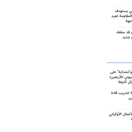
ني يستهدف
المقاومة تعيد
جهة
 قد سقط،
 جديد
و"تشذابة" على
وني للأربعين؛
زال كثيفة
ة لتدريب قادة
ين
أعمال الأوكراني