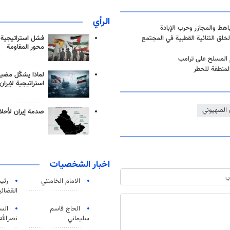
الرأي
ظ والمجازر وحرب الإبادة
فشل استراتيجية
لق الثنائية القطبية في المجتمع
محور المقاومة
 المسلح على ترامب
لمنطقة للخطر
لماذا يشكّل مضيق
استراتيجية لإيران
 الصهيوني
صدمة إيران لأحلام
اخبار الشخصيات
الامام الخامنئي
رئی
القضائی
الحاج قاسم
الس
سليماني
نصرالله