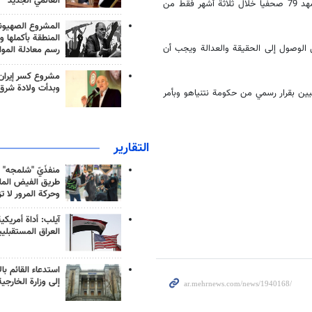
العالمي الجديد
الإعلام من قبل الكيان الصهيوني أمر فضيع وغير قابل للتصديق، بحيث استشهد 79 صحفيا خلال ثلاثة أشهر فقط من
المشروع الصهيو
المنطقة بأكملها و
الوصول إلى الحقيقة والعدالة ويجب أن
رسم معادلة الموا
مشروع كسر إيران
وبدأت ولادة شرق
ين بقرار رسمي من حكومة نتنياهو وبأمر
التقارير
منفذَيّ "شلمجه" 
طريق الفيض الملي
وحركة المرور لا ت
آيلب: أداة أمريكي
العراق المستقبلي
استدعاء القائم بال
إلى وزارة الخارجية