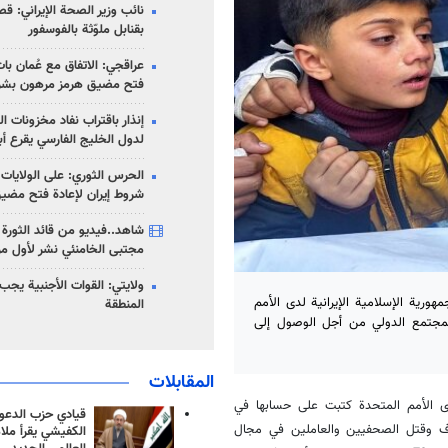
نائب وزير الصحة الإيراني: قصف
بقنابل ملوّثة بالفوسفور
عراقجي: الاتفاق مع عُمان با
فتح مضيق هرمز مرهون بشر
إنذار باقتراب نفاد مخزونات ا
لدول الخليج الفارسي يقرع أب
الحرس الثوري: على الولايات
شروط إيران لإعادة فتح مضي
شاهد..فيديو من قائد الثورة آ
مجتبى الخامنئي نشر لأول مر
ولايتي: القوات الأجنبية يجب 
ورية الإسلامية الإيرانية لدى الأمم
المنطقة
مجتمع الدولي من أجل الوصول إلى
المقابلات
 لدى الأمم المتحدة كتبت على حسابها في
قيادي حزب الدعوة
داف وقتل الصحفيين والعاملين في مجال
الكفيشي يقرأ ملا