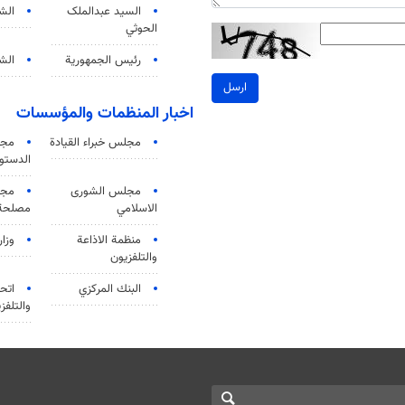
السید عبدالملک
الش
الحوثي
رئيس الجمهورية
الشي
ارسل
اخبار المنظمات والمؤسسات
مجلس خبراء القيادة
مجل
الدستو
مجلس الشورى
مجم
الاسلامي
مصلحة 
منظمة الاذاعة
وزار
والتلفزیون
البنك المركزي
اتحا
والتلفز