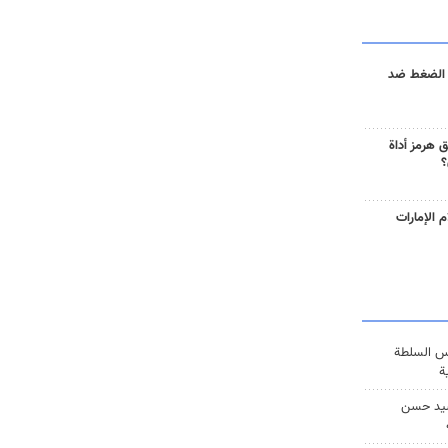
 الضغط ضد
 هرمز أداة
؟
 الإمارات
س السلطة
ة
يد حسن