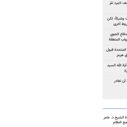
 لامِرد تمّ
ت وشيكاً، لكن
وط أخرى
لدفاع الجوي
واب المنطقة
 المتحدة قبول
ق هرمز
ية الله السيد
ة
أن تغادر
 الشيخ د. عامر
مح النظام