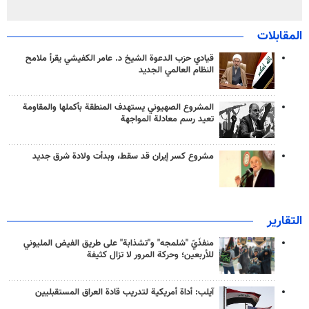
المقابلات
قيادي حزب الدعوة الشيخ د. عامر الكفيشي يقرأ ملامح
النظام العالمي الجديد
المشروع الصهيوني يستهدف المنطقة بأكملها والمقاومة
تعيد رسم معادلة المواجهة
مشروع كسر إيران قد سقط، وبدأت ولادة شرق جديد
التقارير
منفذَيّ "شلمجه" و"تشذابة" على طريق الفيض المليوني
للأربعين؛ وحركة المرور لا تزال كثيفة
آيلب: أداة أمريكية لتدريب قادة العراق المستقبليين