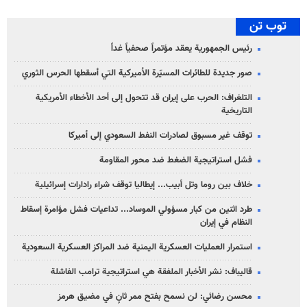
توب تن
رئيس الجمهورية يعقد مؤتمراً صحفياً غداً
صور جديدة للطائرات المسيّرة الأميركية التي أسقطها الحرس الثوري
التلغراف: الحرب على إيران قد تتحول إلى أحد الأخطاء الأمريكية
التاريخية
توقف غير مسبوق لصادرات النفط السعودي إلى أميركا
فشل استراتيجية الضغط ضد محور المقاومة
خلاف بين روما وتل أبيب... إيطاليا توقف شراء رادارات إسرائيلية
طرد اثنين من كبار مسؤولي الموساد... تداعيات فشل مؤامرة إسقاط
النظام في إيران
استمرار العمليات العسكرية اليمنية ضد المراكز العسكرية السعودية
قاليباف: نشر الأخبار الملفقة هي استراتيجية ترامب الفاشلة
محسن رضائي: لن نسمح بفتح ممر ثانٍ في مضيق هرمز