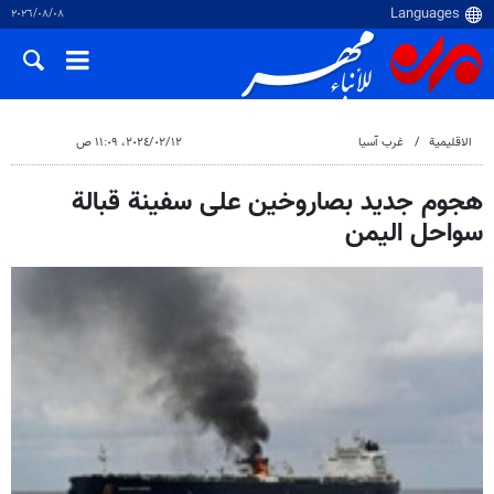
٠٨‏/٠٨‏/٢٠٢٦
الاقلیمیة
غرب آسیا
١٢‏/٠٢‏/٢٠٢٤، ١١:٠٩ ص
هجوم جديد بصاروخين على سفينة قبالة
سواحل اليمن