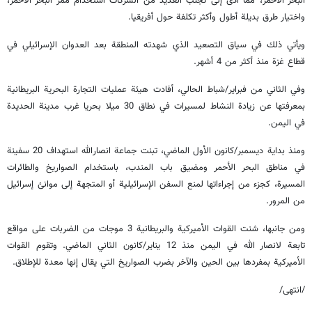
البحر الأحمر، مما أدى إلى تجنب العديد من الشركات استخدام ممر البحر الأحمر،
واختيار طرق بديلة أطول وأكثر تكلفة حول أفريقيا.
ويأتي ذلك في سياق التصعيد الذي شهدته المنطقة بعد العدوان الإسرائيلي في
قطاع غزة منذ أكثر من 4 أشهر.
وفي الثاني من فبراير/شباط الحالي، أفادت هيئة عمليات التجارة البحرية البريطانية
بمعرفتها عن زيادة النشاط لمسيرات في نطاق 30 ميلا بحريا غرب مدينة الحديدة
في اليمن.
ومنذ بداية ديسمبر/كانون الأول الماضي، تبنت جماعة انصارالله استهداف 20 سفينة
في مناطق البحر الأحمر ومضيق باب المندب، باستخدام الصواريخ والطائرات
المسيرة، كجزء من إجراءاتها لمنع السفن الإسرائيلية أو المتجهة إلى موانئ إسرائيل
من المرور.
ومن جانبها، شنت القوات الأميركية والبريطانية 3 موجات من الضربات على مواقع
تابعة لانصار الله في اليمن منذ 12 يناير/كانون الثاني الماضي. وتقوم القوات
الأميركية بمفردها بين الحين والآخر بضرب الصواريخ التي يقال إنها معدة للإطلاق.
/انتهى/