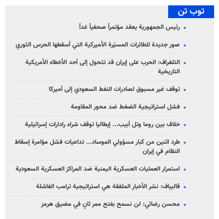
توب تن
رئيس الجمهورية يعقد مؤتمراً صحفياً غداً
صور جديدة للطائرات المسيّرة الأميركية التي أسقطها الحرس الثوري
التلغراف: الحرب على إيران قد تتحول إلى أحد الأخطاء الأمريكية
التاريخية
توقف غير مسبوق لصادرات النفط السعودي إلى أميركا
فشل استراتيجية الضغط ضد محور المقاومة
خلاف بين روما وتل أبيب... إيطاليا توقف شراء رادارات إسرائيلية
طرد اثنين من كبار مسؤولي الموساد... تداعيات فشل مؤامرة إسقاط
النظام في إيران
استمرار العمليات العسكرية اليمنية ضد المراكز العسكرية السعودية
قاليباف: نشر الأخبار الملفقة هي استراتيجية ترامب الفاشلة
محسن رضائي: لن نسمح بفتح ممر ثانٍ في مضيق هرمز