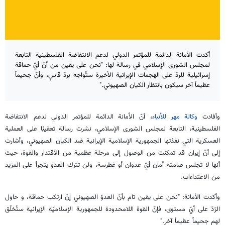
أكدت الأمانة الدائمة للمؤتمر الدولي لدعم الانتفاضة الفلسطينية التابعة
لمجلس الشورى الإسلامي في رسالة لها: "نحن على يقين من أنّ أيّ حماقة
إسرائيلية للردّ على الهجمات الإيرانية الأخيرة ستُواجه بردّ قاسٍ، وأنّ جحيماً
عظيماً آخر سيكون بانتظار الكيان الصهيوني."
وأفادت
وكالة مهر للأنباء
، أنّ الأمانة الدائمة للمؤتمر الدولي لدعم الانتفاضة
الفلسطينية، التابعة لمجلس الشورى الإسلامي، نشرت رسالة تعقيبًا على العملية
العسكرية التي نفذتها الجمهورية الإسلامية الإيرانية ضد الكيان الصهيوني، وأشارت
إلى أنّ إيران قد تمكنت من الوصول إلى مرحلة عظمية من الاقتدار والقوة، حيث
أنها لا تجلس صامته أمان أيّ عدوان أو غطرسة، ولن تترك العدو يتجرأ على المزيد
من الاعتداءات.
وأكدت الأمانة: "نحن على يقين تام بأنّ العدوّ الصهيوني إنْ ارتكب حماقة، و حاول
الرّدّ على أيّ مستوى، فإنّ القوة اللامحدودة للجمهورية الإسلاميّة الإيرانية ستُخلّق
لهم جحيماً عظيماً آخر."