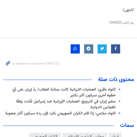
/انتهى/
رمز الخبر
1943223
محتوى ذات صلة
اللواء باقري: العمليات الايرانية كانت بمثابة العقاب/ ردّ إيران على أيّ
خطوة أخرى سيكون أكبر بكثير
سفير إيران في النرويج: العمليات الإيرانية ضد إسرائيل نُفّذت وفقًا
للقوانين الدولية
اللواء سلامي: إذا قام الكيان الصهيوني بالرد فإن ردنا سيكون أكثر صعوبة
سمات
ايران
مجلس الشورى الاسلامي
الكيان الصهيوني