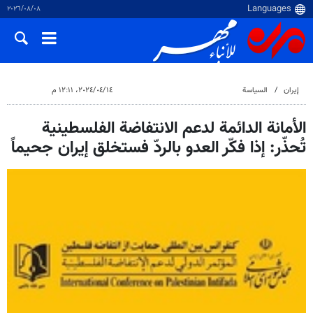
٠٨‏/٠٨‏/٢٠٢٦
إيران
السياسة
١٤‏/٠٤‏/٢٠٢٤، ١٢:١١ م
الأمانة الدائمة لدعم الانتفاضة الفلسطينية
تُحذّر: إذا فكّر العدو بالردّ فستخلق إيران جحیماً