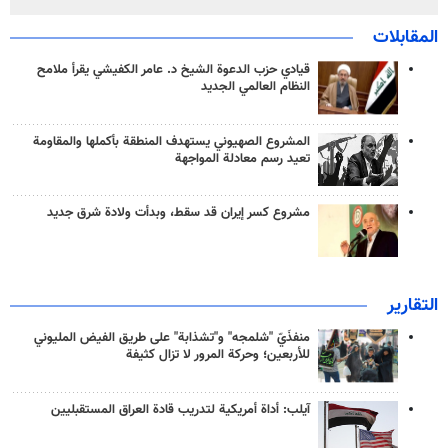
المقابلات
قيادي حزب الدعوة الشيخ د. عامر الكفيشي يقرأ ملامح
النظام العالمي الجديد
المشروع الصهيوني يستهدف المنطقة بأكملها والمقاومة
تعيد رسم معادلة المواجهة
مشروع كسر إيران قد سقط، وبدأت ولادة شرق جديد
التقارير
منفذَيّ "شلمجه" و"تشذابة" على طريق الفيض المليوني
للأربعين؛ وحركة المرور لا تزال كثيفة
آيلب: أداة أمريكية لتدريب قادة العراق المستقبليين