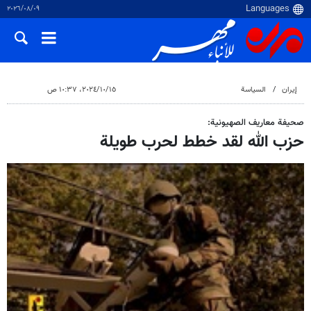
٠٩‏/٠٨‏/٢٠٢٦
إيران
السياسة
١٥‏/١٠‏/٢٠٢٤، ١٠:٣٧ ص
صحيفة معاريف الصهيونية:
حزب الله لقد خطط لحرب طويلة