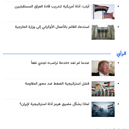
آيلب: أداة أمريكية لتدريب قادة العراق المستقبليين
استدعاء القائم بالأعمال الأوكراني إلى وزارة الخارجية
الرأي
عندما لم تعد «خدعة ترامب» تجدي نفعاً
فشل استراتيجية الضغط ضد محور المقاومة
لماذا يشكّل مضيق هرمز أداة استراتيجية لإيران؟