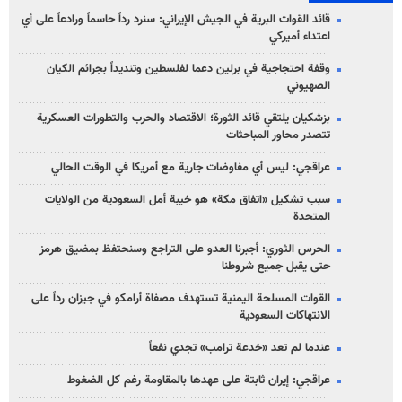
قائد القوات البرية في الجيش الإيراني: سنرد رداً حاسماً ورادعاً على أي
اعتداء أميركي
وقفة احتجاجية في برلين دعما لفلسطين وتنديداً بجرائم الكيان
الصهیوني
بزشكيان يلتقي قائد الثورة؛ الاقتصاد والحرب والتطورات العسكرية
تتصدر محاور المباحثات
عراقجي: ليس أي مفاوضات جارية مع أمريكا في الوقت الحالي
سبب تشكيل «اتفاق مكة» هو خيبة أمل السعودية من الولايات
المتحدة
الحرس الثوري: أجبرنا العدو على التراجع وسنحتفظ بمضيق هرمز
حتى يقبل جميع شروطنا
القوات المسلحة اليمنية تستهدف مصفاة أرامكو في جيزان رداً على
الانتهاكات السعودية
عندما لم تعد «خدعة ترامب» تجدي نفعاً
عراقجي: إيران ثابتة على عهدها بالمقاومة رغم كل الضغوط