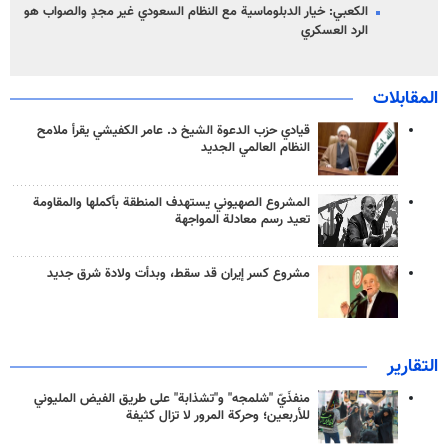
الكعبي: خيار الدبلوماسية مع النظام السعودي غير مجدٍ والصواب هو
الرد العسكري
المقابلات
قيادي حزب الدعوة الشيخ د. عامر الكفيشي يقرأ ملامح
النظام العالمي الجديد
المشروع الصهيوني يستهدف المنطقة بأكملها والمقاومة
تعيد رسم معادلة المواجهة
مشروع كسر إيران قد سقط، وبدأت ولادة شرق جديد
التقارير
منفذَيّ "شلمجه" و"تشذابة" على طريق الفيض المليوني
للأربعين؛ وحركة المرور لا تزال كثيفة