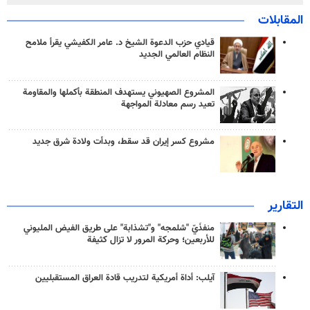
المقابلات
قيادي حزب الدعوة الشيخ د. عامر الكفيشي يقرأ ملامح
النظام العالمي الجديد
المشروع الصهيوني يستهدف المنطقة بأكملها والمقاومة
تعيد رسم معادلة المواجهة
مشروع كسر إيران قد سقط، وبدأت ولادة شرق جديد
التقارير
منفذَيّ "شلمجه" و"تشذابة" على طريق الفيض المليوني
للأربعين؛ وحركة المرور لا تزال كثيفة
آيلب: أداة أمريكية لتدريب قادة العراق المستقبليين