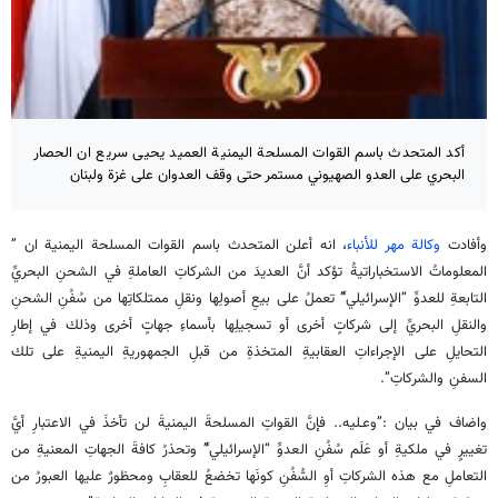
أكد المتحدث باسم القوات المسلحة اليمنية العميد يحيى سريع ان الحصار
البحري على العدو الصهيوني مستمر حتى وقف العدوان على غزة ولبنان
وأفادت
وكالة مهر للأنباء
، انه أعلن المتحدث باسم القوات المسلحة اليمنية ان ”
المعلوماتُ الاستخباراتيةُ تؤكد أنَّ العديدَ من الشركاتِ العاملةِ في الشحنِ البحريِّ
التابعةِ للعدوِّ “الإسرائيلي”ِّ تعملُ على بيعِ أصولِها ونقلِ ممتلكاتِها من سُفُنِ الشحنِ
والنقلِ البحريِّ إلى شركاتٍ أخرى أو تسجيلِها بأسماءِ جهاتٍ أخرى وذلك في إطارِ
التحايلِ على الإجراءاتِ العقابيةِ المتخذةِ من قبلِ الجمهوريةِ اليمنيةِ على تلك
السفنِ والشركاتِ”.
واضاف في بيان :”وعـليه.. فإنَّ القواتِ المسلحةَ اليمنيةَ لن تأخذَ في الاعتبارِ أيَّ
تغييرٍ في ملكيةِ أو عَلَم سُفُنِ العدوِّ “الإسرائيلي”ِّ وتحذرُ كافةَ الجهاتِ المعنيةِ من
التعاملِ مع هذه الشركاتِ أوِ السُّفُنِ كونَها تخضعُ للعقابِ ومحظورٌ عليها العبورُ من