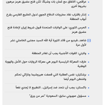
عراقجي: الاتفاق مع عُمان بات وشيكاً، لكن فتح مضيق هرمز مرهون
بشروط أخرى
إنذار باقتراب نفاد مخزونات الدفاع الجوي لدول الخليج الفارسي يقرع
أبواب المنطقة
الحرس الثوري: على الولايات المتحدة قبول شروط إيران لإعادة فتح
مضيق هرمز
شاهد..فيديو من قائد الثورة آية الله السيد مجتبى الخامنئي نشر
لأول مرة
ولايتي: القوات الأجنبية يجب أن تغادر المنطقة
عارف: المعركة الرئيسية اليوم هي معركة الروايات حول الأمل والهوية
الوطنية
بزشكيان: نفس العقلية التي قصفت هيروشيما ونازاكي تحكم
واشنطن اليوم أيضا
باكستان: يجب أن نتحد ضد إسرائيل.. التطبيع لا يُجدي نفعاً
مسؤول صهيوني سابق: السعودية "نمر من ورق"