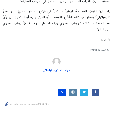
منطقةِ عملياتِ القواتِ المسلحةِ اليمنيةِ المحددةِ في البياناتِ السابقةِ”.
واكد ان” القواتِ المسلحةَ اليمنيةَ مستمرةٌ في فرضِ الحصارِ البحريِّ على العدوِّ
“الإسرائيلي”ِّ واستهدافِ كافةِ السُّفُنِ التابعةِ له أوِ المرتبطةِ به أوِ المتجهةِ إليهِ وأنَّ
هذا الحصارَ مستمرٌ حتى وقفِ العدوانِ ورفعِ الحصارِ عن قطاعِ غزةَ ووقفِ العدوانِ
على لبنان”.
/انتهى/
رمز الخبر
1950339
جواد ماستری فراهانی