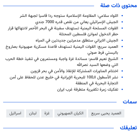
محتوى ذات صلة
اللواء سلامي: المقاومة الإسلامية ستوجه ردا قاسيا لجبهة الشر
الجيش الإسرائيلي يعاني من نقص قدره 7000 جندي
القوات المسلحة اليمنية تستهدف سفينة في البحر الأحمر لانتهاكها قرار
حظر الدخول لموانئ فلسطين المحتلة
الجيش الايراني ستطلق مدمرتين جديدتين في المياه
العميد سريع: القوات اليمنية تستهدف قاعدة عسكرية صهيونية بصاروخ
باليستي فرط صوتي
الشيخ نعيم قاسم: مساندة غزة واجبة ومستمرون في تنفيذ خطة الحرب
التي وضعها السيد نصرالله
اختتام المناورات المشتركة للإنقاذ والأمن في بحر قزوين
نشر الأسطول الـ100 للبحرية الإيرانية في خليج عدن للحفاظ على أمن
التجارة البحرية في المنطقة
تفكيك زمرة تكفيرية متطرفة غرب ايران
سمات
العميد يحيى سريع
الكيان الصهيوني
غزة
لبنان
اسرائيل
تعليقك