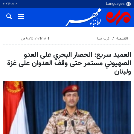
٠٨‏/٠٨‏/٢٠٢٦
الاقلیمیة
غرب آسیا
٠٤‏/١١‏/٢٠٢٤، ٩:٣٤ ص
العميد سريع: الحصار البحري على العدو
الصهيوني مستمر حتى وقف العدوان على غزة
ولبنان