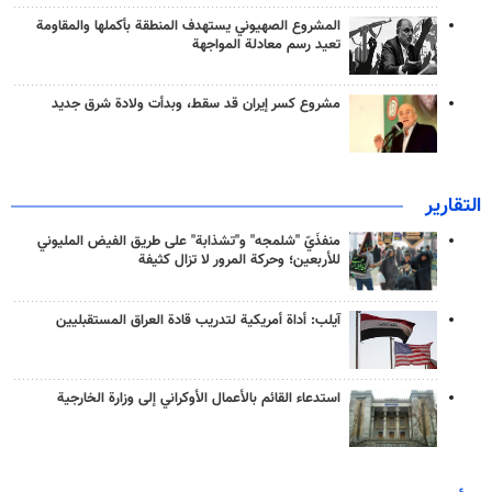
المشروع الصهيوني يستهدف المنطقة بأكملها والمقاومة
تعيد رسم معادلة المواجهة
مشروع كسر إيران قد سقط، وبدأت ولادة شرق جديد
التقارير
منفذَيّ "شلمجه" و"تشذابة" على طريق الفيض المليوني
للأربعين؛ وحركة المرور لا تزال كثيفة
آيلب: أداة أمريكية لتدريب قادة العراق المستقبليين
استدعاء القائم بالأعمال الأوكراني إلى وزارة الخارجية