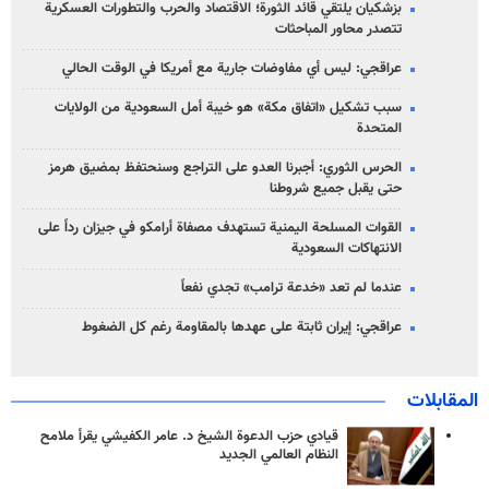
بزشكيان يلتقي قائد الثورة؛ الاقتصاد والحرب والتطورات العسكرية
تتصدر محاور المباحثات
عراقجي: ليس أي مفاوضات جارية مع أمريكا في الوقت الحالي
سبب تشكيل «اتفاق مكة» هو خيبة أمل السعودية من الولايات
المتحدة
الحرس الثوري: أجبرنا العدو على التراجع وسنحتفظ بمضيق هرمز
حتى يقبل جميع شروطنا
القوات المسلحة اليمنية تستهدف مصفاة أرامكو في جيزان رداً على
الانتهاكات السعودية
عندما لم تعد «خدعة ترامب» تجدي نفعاً
عراقجي: إيران ثابتة على عهدها بالمقاومة رغم كل الضغوط
المقابلات
قيادي حزب الدعوة الشيخ د. عامر الكفيشي يقرأ ملامح
النظام العالمي الجديد