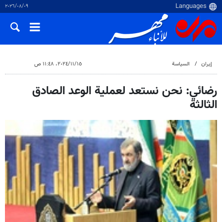
٠٩‏/٠٨‏/٢٠٢٦
إيران
السياسة
١٥‏/١١‏/٢٠٢٤، ١١:٤٨ ص
رضائي: نحن نستعد لعملية الوعد الصادق
الثالثة