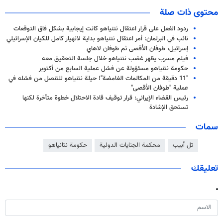
محتوى ذات صلة
ردود الفعل على قرار اعتقال نتنياهو كانت إيجابية بشكل فاق التوقعات
نائب في البرلمان: أمر اعتقال نتنياهو بداية لانهيار كامل للكيان الإسرائيلي
إسرائيل، طوفان الأقصى ثم طوفان لاهاي
فيلم مسرب يظهر غضب نتنياهو خلال جلسة التحقيق معه
حكومة نتنياهو مسئؤولة عن فشل عملية السابع من أكتوبر
"11 دقيقة من المكالمات الغامضة"! حيلة نتنياهو للتنصل من فشله في
عملية "طوفان الأقصى"
رئيس القضاء الإيراني: قرار توقيف قادة الاحتلال خطوة متأخرة لكنها
تستحق الإشادة
سمات
تل أبيب
محكمة الجنايات الدولية
حكومة نتانياهو
تعليقك