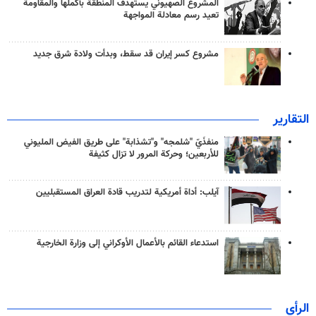
المشروع الصهيوني يستهدف المنطقة بأكملها والمقاومة
تعيد رسم معادلة المواجهة
مشروع كسر إيران قد سقط، وبدأت ولادة شرق جديد
التقارير
منفذَيّ "شلمجه" و"تشذابة" على طريق الفيض المليوني
للأربعين؛ وحركة المرور لا تزال كثيفة
آيلب: أداة أمريكية لتدريب قادة العراق المستقبليين
استدعاء القائم بالأعمال الأوكراني إلى وزارة الخارجية
الرأي