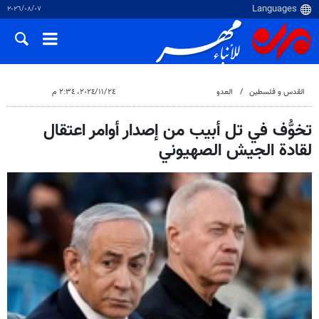
٠٧‏/٠٨‏/٢٠٢٦
القدس و فلسطین
العدو
٢٤‏/١١‏/٢٠٢٤، ٢:٣٤ م
تخوُّف في تل أبيب من إصدار أوامر اعتقال
لقادة الجيش الصهيوني