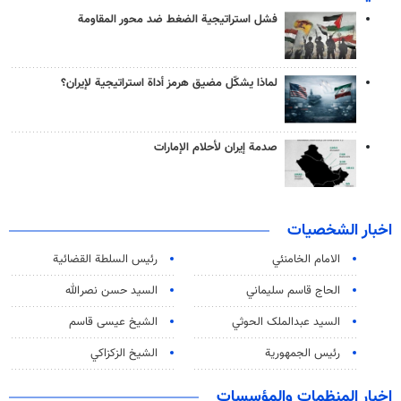
فشل استراتيجية الضغط ضد محور المقاومة
لماذا يشكّل مضيق هرمز أداة استراتيجية لإيران؟
صدمة إيران لأحلام الإمارات
اخبار الشخصيات
الامام الخامنئي
رئیس السلطة القضائیة
الحاج قاسم سليماني
السيد حسن نصرالله
السید عبدالملک الحوثي
الشيخ عيسى قاسم
رئيس الجمهورية
الشيخ الزكزاكي
اخبار المنظمات والمؤسسات