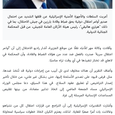
أعربت السلطات والأجهزة الأمنية الإسرائيلية عن قلقها الشديد من احتمال
صدور أوامر اعتقال دولية بحق ضباط وقادة بارزين في جيش الاحتلال، بما في
ذلك "هرتزي هاليفي"، رئيس هيئة الأركان العامة للجيش، من قبل المحكمة
الجنائية الدولية.
وأفادت وكالة
مهر للأنباء
نقلًا عن موقع الجزيرة، أشار راديو الاحتلال إلى أن "أوامر
اعتقال سرية
"
صدرت بالفعل ضد عدد من هؤلاء الضباط والقادة، وأن المحكمة في
لاهاي قد تختار تنفيذها في أي وقت تراه مناسبًا.
وأضاف التقرير أن هناك مخاوف لدى تل أبيب من إجراءات دولية قد تُتخذ ضدها،
مثل فرض قيود على تصدير الأسلحة إليها، حتى بشكل غير علني، من خلال تأخير
إصدار التراخيص أو تعليق عقود السلاح. في هذا السياق، دعا مجلس الوزراء
الإسرائيلي مساء الجمعة الماضي إلى اتخاذ تدابير مضادة، من بينها تقليص
المساعدات الإنسانية المرسلة إلى غزة.
وأشارت التقديرات الإسرائيلية إلى أن التراجع عن قرارات اعتقال كل من نتنياهو
وغالانت بات أمرًا صعبًا للغاية. لذلك، يعتزم الكيان اتخاذ خطوات سياسية لمحاولة