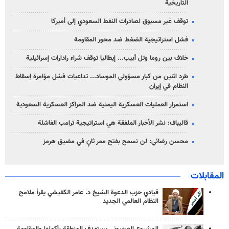
التاريخية
توقف غير مسبوق لصادرات النفط السعودي إلى أميركا
فشل استراتيجية الضغط ضد محور المقاومة
خلاف بين روما وتل أبيب... إيطاليا توقف شراء رادارات إسرائيلية
طرد اثنين من كبار مسؤولي الموساد... تداعيات فشل مؤامرة إسقاط
النظام في إيران
استمرار العمليات العسكرية اليمنية ضد المراكز العسكرية السعودية
قاليباف: نشر الأخبار الملفقة هي استراتيجية ترامب الفاشلة
محسن رضائي: لن نسمح بفتح ممر ثانٍ في مضيق هرمز
المقابلات
قيادي حزب الدعوة الشيخ د. عامر الكفيشي يقرأ ملامح
النظام العالمي الجديد
المشروع الصهيوني يستهدف المنطقة بأكملها والمقاومة