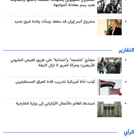
تعيد رسم معادلة المواجهة
مشروع كسر إيران قد سقط، وبدأت ولادة شرق جديد
التقارير
منفذَيّ "شلمجه" و"تشذابة" على طريق الفيض المليوني
للأربعين؛ وحركة المرور لا تزال كثيفة
آيلب: أداة أمريكية لتدريب قادة العراق المستقبليين
استدعاء القائم بالأعمال الأوكراني إلى وزارة الخارجية
الرأي