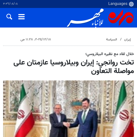
٠٨‏/٠٨‏/٢٠٢٦
إيران
السياسة
١٨‏/١٢‏/٢٠٢٤، ١١:٢٨ ص
خلال لقاء مع نظيره البيلاروسي؛
تخت روانجي: إيران وبيلاروسيا عازمتان على
مواصلة التعاون