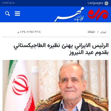
٠٧‏/٠٨‏/٢٠٢٦
إيران
الثقافة
١٨‏/٠٣‏/٢٠٢٥، ١:٣٥ م
الرئيس الايراني يهنئ نظيره الطاجيكستاني
بقدوم عيد النيروز