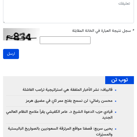
*
سجل نتيجة العبارة في الخانة المقابلة
ارسل
توب تن
قاليباف: نشر الأخبار الملفقة هي استراتيجية ترامب الفاشلة
محسن رضائي: لن نسمح بفتح ممر ثانٍ في مضيق هرمز
قيادي حزب الدعوة الشيخ د. عامر الكفيشي يقرأ ملامح النظام العالمي
الجديد
يحيى سريع: قصفنا مواقع المرتزقة السعوديين بالصواريخ الباليستية
والمسيّرات