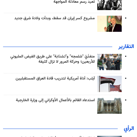
تعيد رسم معادلة المواجهة
مشروع كسر إيران قد سقط، وبدأت ولادة شرق جديد
التقارير
منفذَيّ "شلمجه" و"تشذابة" على طريق الفيض المليوني
للأربعين؛ وحركة المرور لا تزال كثيفة
آيلب: أداة أمريكية لتدريب قادة العراق المستقبليين
استدعاء القائم بالأعمال الأوكراني إلى وزارة الخارجية
الرأي