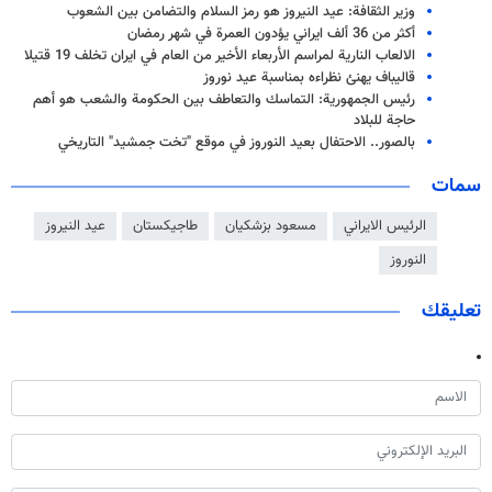
وزير الثقافة: عيد النيروز هو رمز السلام والتضامن بين الشعوب
أكثر من 36 ألف ايراني يؤدون العمرة في شهر رمضان
الالعاب النارية لمراسم الأربعاء الأخير من العام في ايران تخلف 19 قتيلا
قاليباف يهنئ نظراءه بمناسبة عيد نوروز
رئيس الجمهورية: التماسك والتعاطف بين الحكومة والشعب هو أهم
حاجة للبلاد
بالصور.. الاحتفال بعید النوروز في موقع "تخت جمشيد" التاریخي
سمات
الرئيس الايراني
مسعود بزشكيان
طاجيكستان
عيد النيروز
النوروز
تعليقك