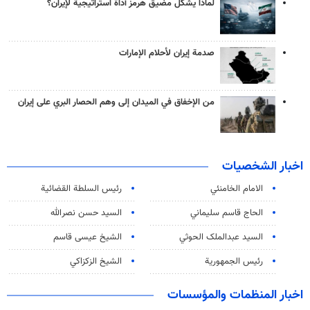
لماذا يشكّل مضيق هرمز أداة استراتيجية لإيران؟
صدمة إيران لأحلام الإمارات
من الإخفاق في الميدان إلى وهم الحصار البري على إيران
اخبار الشخصيات
الامام الخامنئي
رئیس السلطة القضائیة
الحاج قاسم سليماني
السيد حسن نصرالله
السید عبدالملک الحوثي
الشيخ عيسى قاسم
رئيس الجمهورية
الشيخ الزكزاكي
اخبار المنظمات والمؤسسات