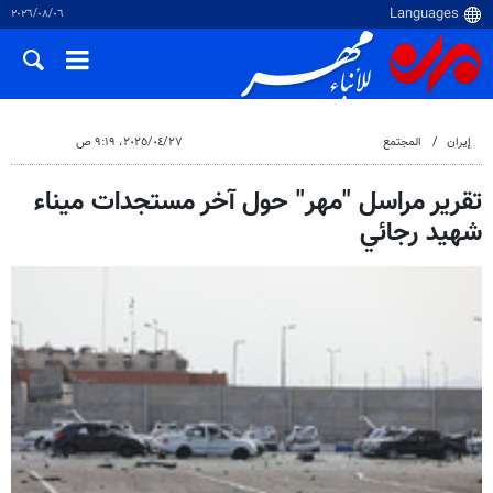
٠٦‏/٠٨‏/٢٠٢٦
إيران
المجتمع
٢٧‏/٠٤‏/٢٠٢٥، ٩:١٩ ص
تقرير مراسل "مهر" حول آخر مستجدات ميناء
شهيد رجائي