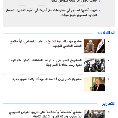
حادث بحري آخر قبالة سواحل عُمان
غريب آبادي: لم نُجرِ أي مفاوضات مع أمريكا في الأيام الأخيرة..المسار
الجديد لمضيق هرمز مؤقت
المقابلات
قيادي حزب الدعوة الشيخ د. عامر الكفيشي يقرأ ملامح
النظام العالمي الجديد
المشروع الصهيوني يستهدف المنطقة بأكملها والمقاومة
تعيد رسم معادلة المواجهة
مشروع كسر إيران قد سقط، وبدأت ولادة شرق جديد
التقارير
منفذَيّ "شلمجه" و"تشذابة" على طريق الفيض المليوني
للأربعين؛ وحركة المرور لا تزال كثيفة