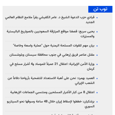
توب تن
قيادي حزب الدعوة الشيخ د. عامر الكفيشي يقرأ ملامح النظام العالمي
الجديد
يحيى سريع: قصفنا مواقع المرتزقة السعوديين بالصواريخ الباليستية
والمسيّرات
بيان مهم للقوات المسلحة اليمنية حول "عملية واسعة وخاصة"
مقتل عناصر فريق إرهابي في جنوب محافظة سيستان وبلوشستان
وزارة الأمن الإيرانية: اعتقال 21 عميلاً للموساد و4 أشرار مسلح في
كرمان
العميد بهمرد: نحن على أهبة الاستعداد للتضحية بأرواحنا دفاعاً عن
الشعب الإيراني
اعتقال 8 من كبار الأشرار المسلحين ومنتسبي الجماعات الإرهابية
بزشكيان: خططوا لإسقاط إيران خلال 48 ساعة وسوقها نحو السيناريو
السوري