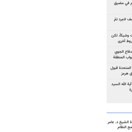
وم في مضيق
 لامِرد تمّ
ت وشيكاً، لكن
وط أخرى
لدفاع الجوي
واب المنطقة
 المتحدة قبول
ق هرمز
ية الله السيد
ة
 الشيخ د. عامر
مح النظام