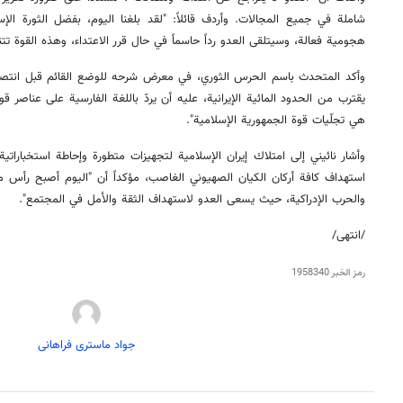
شاملة في جميع المجالات. وأردف قائلاً: "لقد بلغنا اليوم، بفضل الثورة الإسل
هجومية فعالة، وسيتلقى العدو رداً حاسماً في حال قرر الاعتداء، وهذه القوة تتنا
وأكد المتحدث باسم الحرس الثوري، في معرض شرحه للوضع القائم قبل انتصار ال
يقترب من الحدود المائية الإيرانية، عليه أن يردّ باللغة الفارسية على عناصر 
هي تجلّيات قوة الجمهورية الإسلامية".
وأشار نائيني إلى امتلاك إيران الإسلامية لتجهيزات متطورة وإحاطة استخبارات
استهداف كافة أركان الكيان الصهيوني الغاصب، مؤكداً أن "اليوم أصبح رأس ما
والحرب الإدراكية، حيث يسعى العدو لاستهداف الثقة والأمل في المجتمع".
/انتهى/
رمز الخبر
1958340
جواد ماستری فراهانی