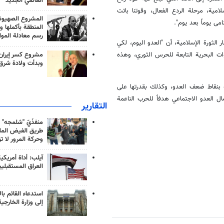
العالمي الجديد
امية، مرحلة الردع الفعال، وقوتنا باتت
المشروع الصهيو
مى يوماً بعد يوم".
المنطقة بأكملها و
رسم معادلة الموا
ثورة الإسلامية، أن "العدو اليوم، لكي
مشروع كسر إيران
قوات البحرية التابعة للحرس الثوري، وهذه
وبدأت ولادة شرق
ية بنقاط ضعف العدو، وكذلك بقدرتها على
ل العدو الاجتماعي هدفاً للحرب الناعمة
التقارير
منفذَيّ "شلمجه" 
طريق الفيض الملي
وحركة المرور لا ت
آيلب: أداة أمريكي
العراق المستقبلي
استدعاء القائم بال
إلى وزارة الخارجية