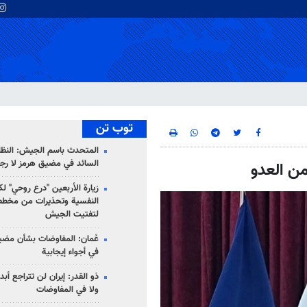
توب تن
المتحدث باسم الجيش: النظام 
السائد في مضيق هرمز لا رج
من العدو
زيارة الأربعين "درع روحي" لك
النفسية وتحذيرات من مخطط
لتفتيت الجيش
عُمان: المفاوضات بشأن مضي
في أجواء إيجابية
ذو القدر: إيران لن تتراجع أبدا
ولا في المفاوضات