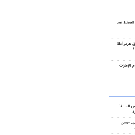
 الضغط ضد
 هرمز أداة
؟
 الإمارات
س السلطة
ة
يد حسن