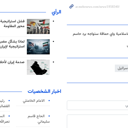
الرأي
فشل استراتيجية
محور المقاومة
اسلامية واي حماقة ستواجه برد حاسم
لماذا يشكّل مضيق
استراتيجية لإيران
صدمة إيران لأحلام
سرائيل
اخبار الشخصيات
الامام الخامنئي
رئی
القضائی
الحاج قاسم
الس
سليماني
نصرالله