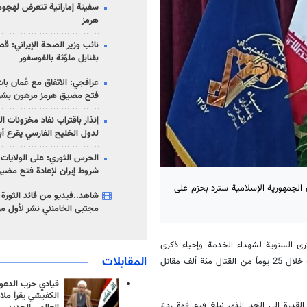
سفينة إماراتية تتعرض لهج
هرمز
نائب وزير الصحة الإيراني: قصف
بقنابل ملوّثة بالفوسفور
عراقجي: الاتفاق مع عُمان با
فتح مضيق هرمز مرهون بشر
إنذار باقتراب نفاد مخزونات ا
لدول الخليج الفارسي يقرع أب
الحرس الثوري: على الولايات
شروط إيران لإعادة فتح مضي
 الجمهورية الإسلامية سترد بحزم على
شاهد..فيديو من قائد الثورة آ
مجتبى الخامنئي نشر لأول مر
رى السنوية لشهداء الخدمة وإحياء ذكرى
المقابلات
تحرير خرمشهر: "كان لتحرير خرمشهر ستة آلاف شهيد، وشارك في هذه العملية خلال 25 يوماً من القتال مئة ألف مقاتل
قيادي حزب الدعوة
الكفيشي يقرأ ملا
لقدرة إلى الحد الذي نبلغ فيه قوة ردع