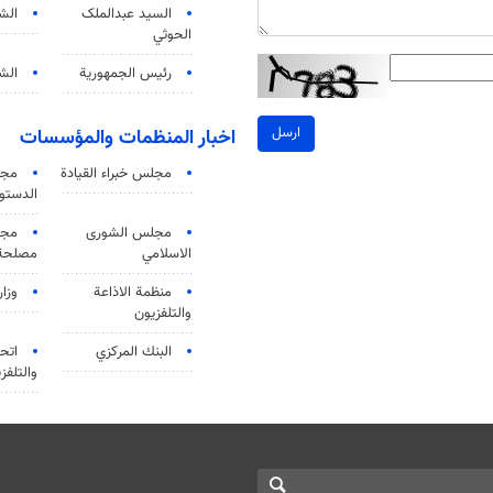
السید عبدالملک
الش
الحوثي
رئيس الجمهورية
الشي
ارسل
اخبار المنظمات والمؤسسات
مجلس خبراء القيادة
مجل
الدستو
مجلس الشورى
مجم
الاسلامي
مصلحة 
منظمة الاذاعة
وزار
والتلفزیون
البنك المركزي
اتحا
والتلفز