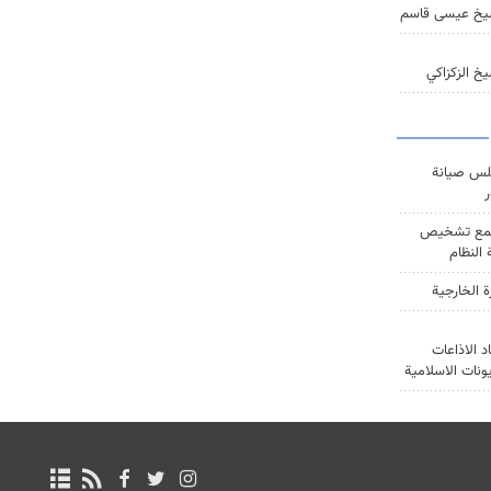
يخ عيسى قاسم
خ الزكزاكي
س صيانة
ر
ع تشخيص
النظام
ة الخارجية
د الاذاعات
يونات الاسلامية