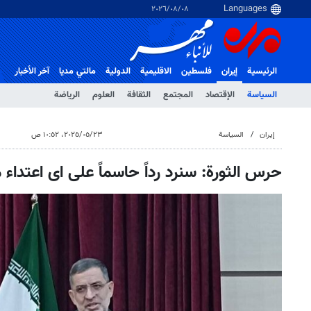
٠٨‏/٠٨‏/٢٠٢٦
الرئيسية
إيران
فلسطین
الاقلیمیة
الدولية
مالتي مدیا
آخر الأخبار
السياسة
الإقتصاد
المجتمع
الثقافة
العلوم
الرياضة
إيران
السياسة
٢٣‏/٠٥‏/٢٠٢٥، ١٠:٥٢ ص
حرس الثورة: سنرد رداً حاسماً على اى اعتداء 