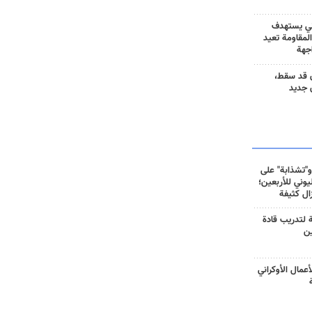
ني يستهدف
المقاومة تعيد
جهة
 قد سقط،
 جديد
و"تشذابة" على
وني للأربعين؛
زال كثيفة
ة لتدريب قادة
ين
أعمال الأوكراني