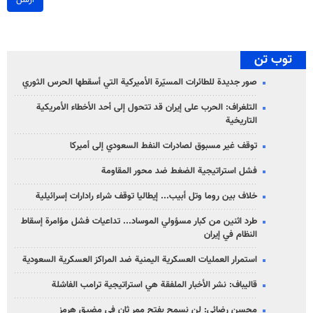
ارسل
توب تن
صور جديدة للطائرات المسيّرة الأميركية التي أسقطها الحرس الثوري
التلغراف: الحرب على إيران قد تتحول إلى أحد الأخطاء الأمريكية
التاريخية
توقف غير مسبوق لصادرات النفط السعودي إلى أميركا
فشل استراتيجية الضغط ضد محور المقاومة
خلاف بين روما وتل أبيب... إيطاليا توقف شراء رادارات إسرائيلية
طرد اثنين من كبار مسؤولي الموساد... تداعيات فشل مؤامرة إسقاط
النظام في إيران
استمرار العمليات العسكرية اليمنية ضد المراكز العسكرية السعودية
قاليباف: نشر الأخبار الملفقة هي استراتيجية ترامب الفاشلة
محسن رضائي: لن نسمح بفتح ممر ثانٍ في مضيق هرمز