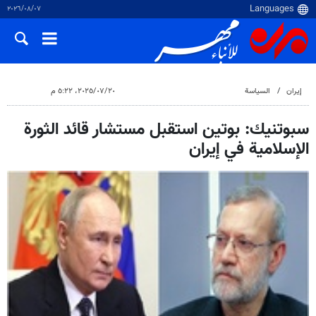
٠٧‏/٠٨‏/٢٠٢٦
إيران
السياسة
٢٠‏/٠٧‏/٢٠٢٥، ٥:٢٢ م
سبوتنيك: بوتين استقبل مستشار قائد الثورة
الإسلامية في إيران