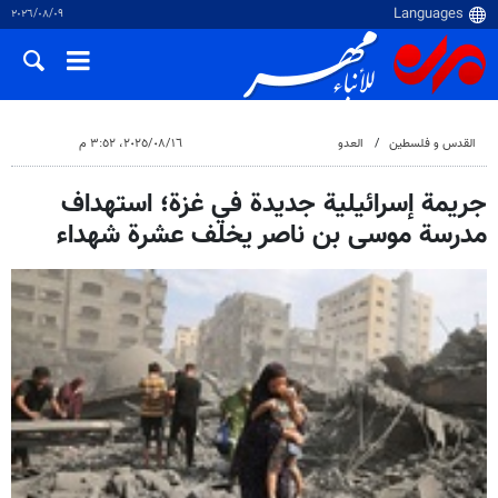
٠٩‏/٠٨‏/٢٠٢٦
القدس و فلسطین
العدو
١٦‏/٠٨‏/٢٠٢٥، ٣:٥٢ م
جريمة إسرائيلية جديدة في غزة؛ استهداف
مدرسة موسى بن ناصر يخلف عشرة شهداء