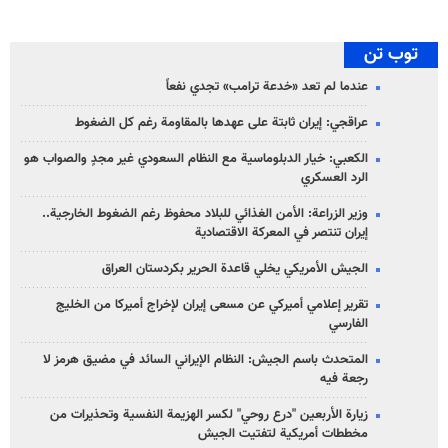
توب تن
عندما لم تعد «خدعة ترامب» تجدي نفعاً
عراقجي: إيران ثابتة على عهدها بالمقاومة رغم كل الضغوط
الكعبي: خيار الدبلوماسية مع النظام السعودي غير مجدٍ والصواب هو
الرد العسكري
وزير الزراعة: الأمن الغذائي للبلاد محفوظ رغم الضغوط الخارجية..
إيران تنتصر في المعركة الاقتصادية
الجيش الأمريكي يخلي قاعدة الحرير بكردستان العراق
تقرير إعلامي أميركي عن مسعى إيران لإخراج أميركا من الخليج
الفارسي
المتحدث باسم الجيش: النظام الإيراني السائد في مضيق هرمز لا
رجعة فيه
زيارة الأربعين "درع روحي" لكسر الهزيمة النفسية وتحذيرات من
مخططات أمريكية لتفتيت الجيش