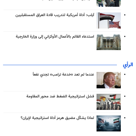
آيلب: أداة أمريكية لتدريب قادة العراق المستقبليين
استدعاء القائم بالأعمال الأوكراني إلى وزارة الخارجية
الرأي
عندما لم تعد «خدعة ترامب» تجدي نفعاً
فشل استراتيجية الضغط ضد محور المقاومة
لماذا يشكّل مضيق هرمز أداة استراتيجية لإيران؟