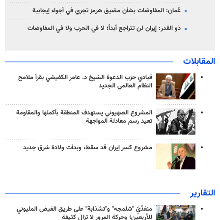
عُمان: المفاوضات بشأن مضيق هرمز تجري في أجواء إيجابية
ذو القدر: إيران لن تتراجع أبداً؛ لا في الحرب ولا في المفاوضات
المقابلات
قيادي حزب الدعوة الشيخ د. عامر الكفيشي يقرأ ملامح
النظام العالمي الجديد
المشروع الصهيوني يستهدف المنطقة بأكملها والمقاومة
تعيد رسم معادلة المواجهة
مشروع كسر إيران قد سقط، وبدأت ولادة شرق جديد
التقارير
منفذَيّ "شلمجه" و"تشذابة" على طريق الفيض المليوني
للأربعين؛ وحركة المرور لا تزال كثيفة