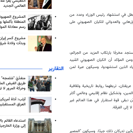
الكفيشي يقرأ ملا
العالمي الجديد
بطل في استشهاد رئيس الوزراء وعدد من
المشروع الصهيو
إرهابي والعدواني للكيان الصهيوني على
المنطقة بأكملها و
رسم معادلة الموا
مشروع كسر إيران
وبدأت ولادة شرق
تجد مخرجًا بارتكاب المزيد من الجرائم،
ومن المؤكد أن الكيان الصهيوني المُبيد
ياء الذين استشهدوا، وسيكون عبرة لمن
التقارير
منفذَيّ "شلمجه" 
طريق الفيض الملي
ريقتان، تربطهما روابط تاريخية وثقافية
وحركة المرور لا ت
ائمين، وتشكيل نظام إقليمي وعالمي أكثر
آيلب: أداة أمريكي
 نبقى قوة استقرار في هذا العالم غير
العراق المستقبلي
 إلى الفرقة.
استدعاء القائم بال
إلى وزارة الخارجية
وبكين تدركان ذلك جيدًا. وسيكون "المصير