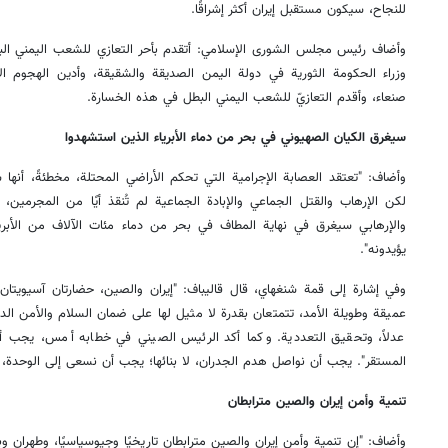
للنجاح، سيكون مستقبل إيران أكثر إشراقًا.
وأضاف رئيس مجلس الشورى الإسلامي: أتقدم بأحر التعازي للشعب اليمني ال
وزراء الحكومة الثورية في دولة اليمن الصديقة والشقيقة، وأدين الهجوم ال
صنعاء، وأقدم التعازيّ للشعب اليمني البطل في هذه الخسارة.
سيغرق الكيان الصهيوني في بحر من دماء الأبرياء الذين استشهدوا
وأضاف: "تعتقد العصابة الإجرامية التي تحكم الأراضي المحتلة، مخطئةً، أنها س
لكن الإرهاب والقتل الجماعي والإبادة الجماعية لم تُنقذ أيًا من المجرمين، 
والإرهابي سيغرق في نهاية المطاف في بحر من دماء مئات الآلاف من الأبر
يؤيدونه".
وفي إشارة إلى قمة شنغهاي، قال قاليباف: "إيران والصين، حضارتان آسيويتان ع
عميقة وطويلة الأمد، تتمتعان بقدرة لا مثيل لها على ضمان السلام والأمن الد
عدلاً، وتحقيق التعددية. وكما أكد الرئيس الصيني في خطابه أمس، يجب أن
المستقر". يجب أن نواصل هدم الجدران، لا بنائها؛ يجب أن نسعى إلى الوحدة، لا
تنمية وأمن إيران والصين مترابطان
وأضاف: "إن تنمية وأمن إيران والصين مترابطان تاريخيًا وجيوسياسيًا، وطهران 