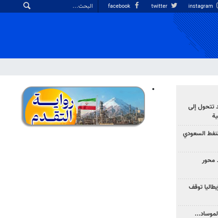
facebook
twitter
instagram
د تتحول إلى
ية
نفط السعودي
 محور
يطاليا توقف
موساد...