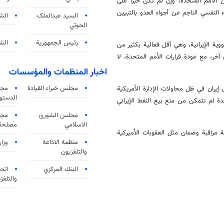
ن الأمم المتحدة، وإن لم تكن حبرا على
 النفسي الناجم عن أجواء العدو بالتبیین
السید عبدالملک
الش
الحوثي
رئيس الجمهورية
الشي
وية الإيرانية، وهي أقل فعالية بكثير من
 آخر، مع عودة قرارات الأمم المتحدة، لا
اخبار المنظمات والمؤسسات
مجلس خبراء القيادة
مجل
يران في ظل محاولات الإدارة الأمريكية
الدستو
هد أن الولايات المتحدة لم تتمكن من منع بيع النفط الإيراني
مجلس الشورى
مجم
الاسلامي
مصلحة 
 مراقبة وضمان مثل العقوبات الأميركية
منظمة الاذاعة
وزار
والتلفزیون
البنك المركزي
اتحا
والتلفز