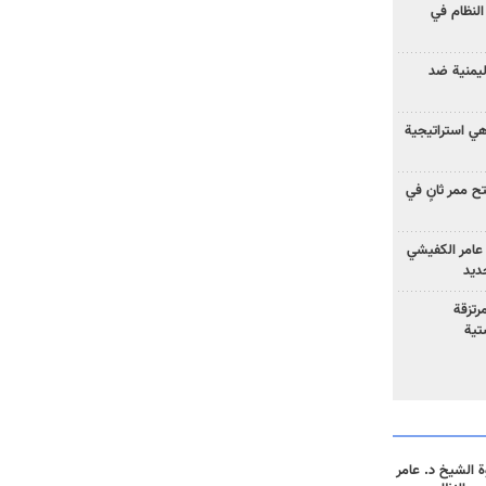
لنظام في
ليمنية ضد
 هي استراتيجية
 ممر ثانٍ في
عامر الكفيشي
جديد
رتزقة
تية
 الشيخ د. عامر