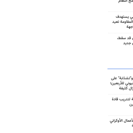
مح النظام
ني يستهدف
المقاومة تعيد
جهة
 قد سقط،
 جديد
و"تشذابة" على
وني للأربعين؛
زال كثيفة
ة لتدريب قادة
ين
أعمال الأوكراني