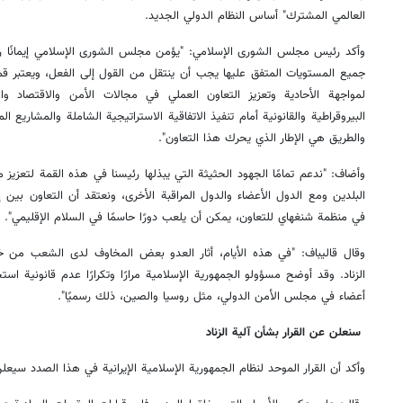
العالمي المشترك" أساس النظام الدولي الجديد.
وأكد رئيس مجلس الشورى الإسلامي: "يؤمن مجلس الشورى الإسلامي إيمانًا راس
جميع المستويات المتفق عليها يجب أن ينتقل من القول إلى الفعل، ويعتبر ق
لمواجهة الأحادية وتعزيز التعاون العملي في مجالات الأمن والاقتصاد وال
البيروقراطية والقانونية أمام تنفيذ الاتفاقية الاستراتيجية الشاملة والمشاريع ا
والطريق هي الإطار الذي يحرك هذا التعاون".
وأضاف: "ندعم تمامًا الجهود الحثيثة التي يبذلها رئيسنا في هذه القمة لتعزي
البلدين ومع الدول الأعضاء والدول المراقبة الأخرى، ونعتقد أن التعاون بين
في منظمة شنغهاي للتعاون، يمكن أن يلعب دورًا حاسمًا في السلام الإقليمي". وفي
وقال قاليباف: "في هذه الأيام، أثار العدو بعض المخاوف لدى الشعب من خلا
الزناد. وقد أوضح مسؤولو الجمهورية الإسلامية مرارًا وتكرارًا عدم قانونية ا
أعضاء في مجلس الأمن الدولي، مثل روسيا والصين، ذلك رسميًا".
سنعلن عن القرار بشأن آلية الزناد
وأكد أن القرار الموحد لنظام الجمهورية الإسلامية الإیرانیة في هذا الصدد سيعلن