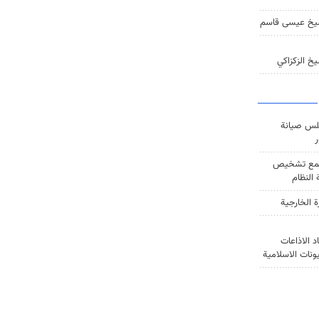
يخ عيسى قاسم
خ الزكزاكي
س صيانة
ر
ع تشخيص
النظام
ة الخارجية
د الاذاعات
يونات الاسلامية