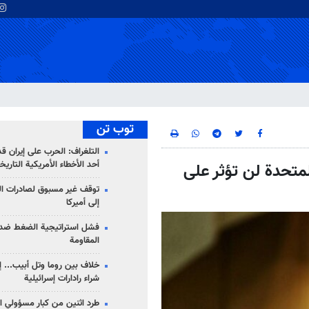
توب تن
التلغراف: الحرب على إيران ق
أحد الأخطاء الأمريكية التاريخ
لمتحدة لن تؤثر على
توقف غير مسبوق لصادرات ال
إلى أميركا
فشل استراتيجية الضغط ضد
المقاومة
خلاف بين روما وتل أبيب... إ
شراء رادارات إسرائيلية
طرد اثنين من كبار مسؤولي ال