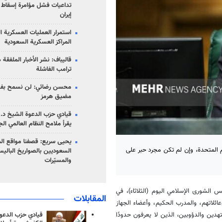
تداعيات فشل مؤامرة إسقاط ا
إيران
استمرار العمليات العسكرية ا
المراكز العسكرية السعودية
قاليباف: نشر الأخبار الملفقة
ترامب الفاشلة
محسن رضائي: لن نسمح بفتح
مضيق هرمز
قيادي حزب الدعوة الشيخ د. 
يقرأ ملامح النظام العالمي ال
يحيى سريع: قصفنا مواقع الم
 المتحدة، وإن لم تكن مجرد حبر على
السعوديين بالصواريخ الباليس
والمسيّرات
 الشورى الإسلامي اليوم (الثلاثاء)، في
المقابلات
وعائلاتهم، والمدرب الحكيم، وأعضاء الجهاز
قيادي حزب الدعوة
هدين والدؤوبين، الذين لا يعرفون حدودًا