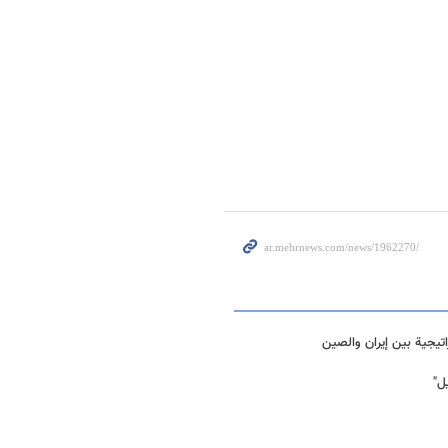
راتيجية بين إيران والصين
ل"