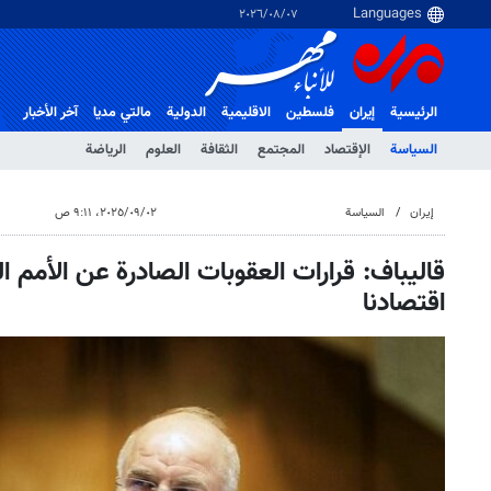
٠٧‏/٠٨‏/٢٠٢٦
الرئيسية
إيران
فلسطین
الاقلیمیة
الدولية
مالتي مدیا
آخر الأخبار
السياسة
الإقتصاد
المجتمع
الثقافة
العلوم
الرياضة
إيران
السياسة
٠٢‏/٠٩‏/٢٠٢٥، ٩:١١ ص
قاليباف: قرارات العقوبات الصادرة عن الأمم ا
اقتصادنا