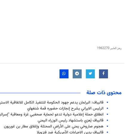
رمز الخبر
1962270
محتوى ذات صلة
قاليباف: البرلمان يدعم جهود الحكومة للتنفيذ الكامل للاتفاقية الاست
الرئيس الايراني يشرح إنجازات حضوره قمة شنغهاي
انطلاق حملة إعلامية دولية تدعو لحماية صحفيي غزة ومعاقبة "إسرائي
قاليباف يُعزي باستشهاد رئيس الوزراء اليمني
هجوم صاروخي يمني على الأراضٍ المحتلة وإغلاق مطار بن غوريون
قاليباف يدين الاجراءات الأمريكية ضد فنزويلا