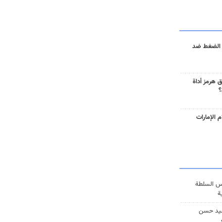
 الضغط ضد
 هرمز أداة
؟
 الإمارات
س السلطة
ة
يد حسن