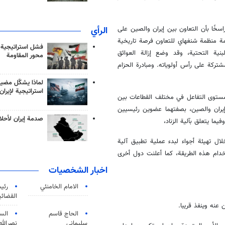
الرأي
خًا بأن التعاون بين إيران والصين على
مة منظمة شنغهاي للتعاون فرصة تاريخية
فشل استراتيجية
بنية التحتية، وقد وضع إزالة العوائق
محور المقاومة
لمشتركة على رأس أولوياته. ومبادرة الحزام
لماذا يشكّل مضيق
استراتيجية لإيران
ز مستوى التفاعل في مختلف القطاعات بين
 إيران والصين، بصفتهما عضوين رئيسيين
صدمة إيران لأحلام
ما يتعلق بآلية الزناد،
ل تهيئة أجواء لبدء عملية تطبيق آلية
ستخدام هذه الطريقة، كما أعلنت دول أخرى
اخبار الشخصيات
الامام الخامنئي
رئی
القضائی
 عنه وينفذ قريبا.
الحاج قاسم
الس
سليماني
نصرالله