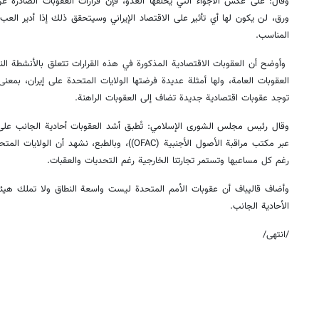
وقال: على عكس الأجواء التي يخلقها العدو، فإن قرارات العقوبات الصادرة ع
ورق، لن يكون لها أي تأثير على الاقتصاد الإيراني وسيتحقق ذلك إذا أدير العبء
المناسب.
وأوضح أن العقوبات الاقتصادية المذكورة في هذه القرارات تتعلق بالأنشطة النو
العقوبات العامة، ولها أمثلة عديدة فرضتها الولايات المتحدة على إيران، بمعنى
توجد عقوبات اقتصادية جديدة تضاف إلى العقوبات الراهنة.
وقال رئیس مجلس الشوری الإسلامي: تُطبق أشد العقوبات أحادية الجانب على إ
عبر مكتب مراقبة الأصول الأجنبية (OFAC))، وبالطبع، نش
رغم كل مساعيها وتستمر تجارتنا الخارجية رغم التحديات والعقبات.
وأضاف قالیباف أن عقوبات الأمم المتحدة ليست واسعة النطاق ولا تملك هيئة
الأحادية الجانب.
/انتهى/