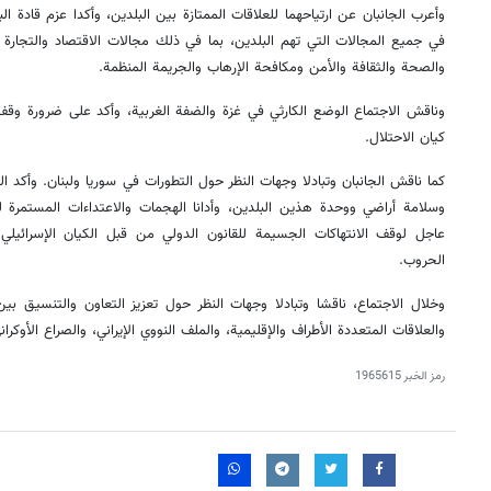
وأعرب الجانبان عن ارتياحهما للعلاقات الممتازة بين البلدين، وأكدا عزم قادة ال
في جميع المجالات التي تهم البلدين، بما في ذلك مجالات الاقتصاد والتجارة وا
والصحة والثقافة والأمن ومكافحة الإرهاب والجريمة المنظمة.
وناقش الاجتماع الوضع الكارثي في غزة والضفة الغربية، وأكد على ضرورة وقف 
كيان الاحتلال.
كما ناقش الجانبان وتبادلا وجهات النظر حول التطورات في سوريا ولبنان. وأكد ال
وسلامة أراضي ووحدة هذين البلدين، وأدانا الهجمات والاعتداءات المستمرة 
عاجل لوقف الانتهاكات الجسيمة للقانون الدولي من قبل الكيان الإسرائيل
الحروب.
وخلال الاجتماع، ناقشا وتبادلا وجهات النظر حول تعزيز التعاون والتنسيق بي
والعلاقات المتعددة الأطراف والإقليمية، والملف النووي الإيراني، والصراع الأوكران
رمز الخبر
1965615