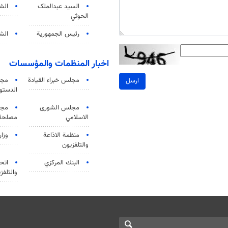
السید عبدالملک
الش
الحوثي
رئيس الجمهورية
الشي
اخبار المنظمات والمؤسسات
مجلس خبراء القيادة
مجل
ارسل
الدستو
مجلس الشورى
مجم
الاسلامي
مصلحة 
منظمة الاذاعة
وزار
والتلفزیون
البنك المركزي
اتحا
والتلفز