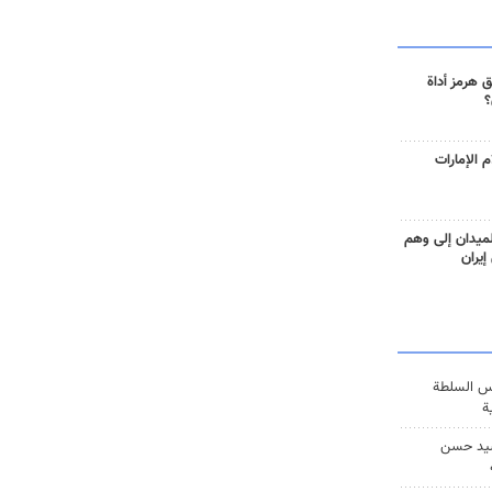
 هرمز أداة
؟
 الإمارات
ميدان إلى وهم
إيران
س السلطة
ة
يد حسن