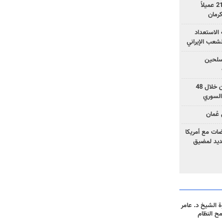
وزارة الأمن الإيرانية: اعتقال 21 عميلاً
الاستعداد
لشعب الإيراني
المسلحين
بزشكيان: خططوا لإسقاط إيران خلال 48
السوري
عُمان
ضات مع أمريكا
جديد لمضيق
 الشيخ د. عامر
مح النظام