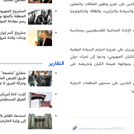
العالمي الجديد
بلدين على تعزيز وتطوير العلاقات والتعاون
لسياحة والترانزيت والطاقة والتكنولوجيا
المشروع الصهيو
المنطقة بأكملها و
رسم معادلة الموا
الإبادة الجماعية للفلسطينيين ومحاسبة
مشروع كسر إيران
وبدأت ولادة شرق
وزيران على ضرورة احترام السيادة الوطنية
للكيان الصهيوني، ودعوا إلى تحرك دولي
التقارير
ي، ومواجهة هيمنة الكيان وتحريضه على
منفذَيّ "شلمجه" 
طريق الفيض الملي
ن البلدين على مستوى المنظمات الدولية
وحركة المرور لا ت
ي.
آيلب: أداة أمريكي
العراق المستقبلي
استدعاء القائم بال
إلى وزارة الخارجية