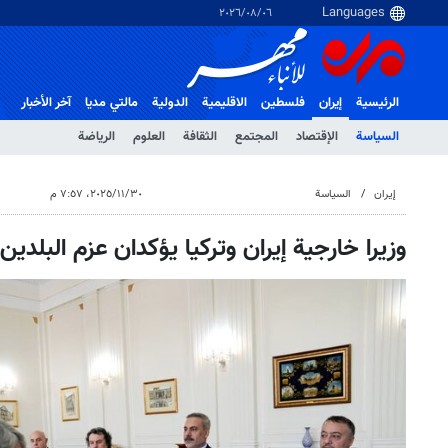
٠٦‏/٠٨‏/٢٠٢٦
الرئيسية
إيران
فلسطین
الاقلیمیة
الدولية
مالتي مدیا
آخر الأخبار
السياسة
الإقتصاد
المجتمع
الثقافة
العلوم
الرياضة
إيران
السياسة
٣٠‏/١١‏/٢٠٢٥، ٧:٥٧ م
وزيرا خارجية إيران وتركيا يؤكدان عزم البلدين