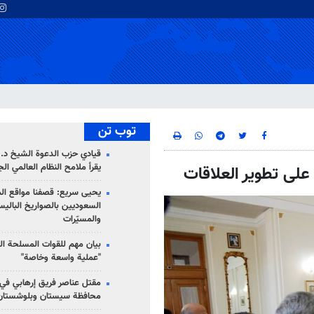
توب تن
قيادي حزب الدعوة الشيخ د. 
يقرأ ملامح النظام العالمي ال
 على تطوير العلاقات
يحيى سريع: قصفنا مواقع الم
السعوديين بالصواريخ الباليس
والمسيّرات
بيان مهم للقوات المسلحة ال
"عملية واسعة وخاصة"
مقتل عناصر فريق إرهابي في
محافظة سيستان وبلوشستان