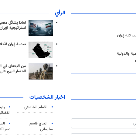
الرأي
لماذا يشكّل مضيق
استراتيجية لإيران
 ثقة إيران
صدمة إيران لأحلام
مية والدولية
من الإخفاق في ال
الحصار البري على 
اخبار الشخصيات
الامام الخامنئي
رئی
القضائی
الحاج قاسم
الس
سليماني
نصرالله