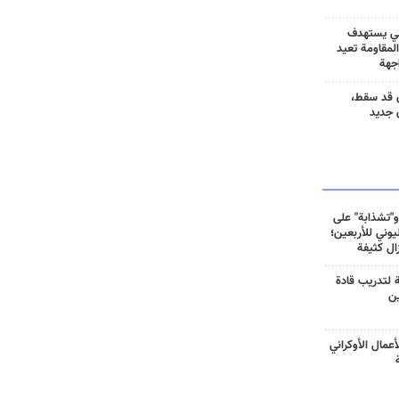
ني يستهدف
المقاومة تعيد
جهة
 قد سقط،
 جديد
و"تشذابة" على
وني للأربعين؛
زال كثيفة
ة لتدريب قادة
ين
أعمال الأوكراني