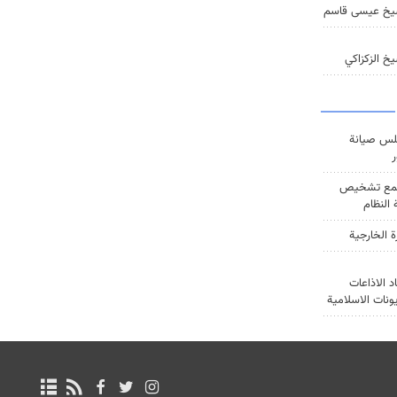
يخ عيسى قاسم
خ الزكزاكي
س صيانة
ر
ع تشخيص
النظام
ة الخارجية
د الاذاعات
يونات الاسلامية