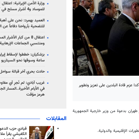
للموساد و4 أشرار مسلح في كرمان
العميد بهمرد: نحن على أهبة 
للتضحية بأرواحنا دفاعاً عن ا
اعتقال 8 من كبار الأشرار 
ومنتسبي الجماعات الإرهابية
ساعة وسوقها نحو السيناريو 
حادث بحري آخر قبالة سواحل 
غريب آبادي: لم نُجرِ أي مفاو
أكدا عزم قادة البلدين على تعزيز وتطوير
في الأيام الأخيرة..المسار ال
هرمز مؤقت
ار طهران بدعوة من وزير خارجية الجمهورية
المقابلات
قيادي حزب الدعوة
طورات الإقليمية والدولية.
الكفيشي يقرأ ملا