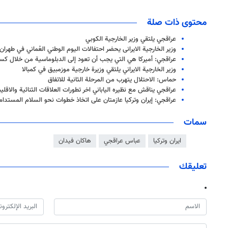
محتوى ذات صلة
عراقجي يلتقي وزير الخارجية الكوبي
وزير الخارجية الایرانی يحضر احتفالات اليوم الوطني العُماني في طهران
عراقجي: أميركا هي التي يجب أن تعود إلى الدبلوماسية من خلال كسب
وزير الخارجية الايراني يلتقي وزيرة خارجية موزمبيق في كمبالا
حماس: الاحتلال يتهرب من المرحلة الثانية للاتفاق
عراقجي يناقش مع نظيره الياباني اخر تطورات العلاقات الثنائية والاقلي
عراقجي: إيران وتركيا عازمتان على اتخاذ خطوات نحو السلام المستدام
سمات
ايران وتركيا
عباس عراقجي
هاكان فيدان
تعليقك