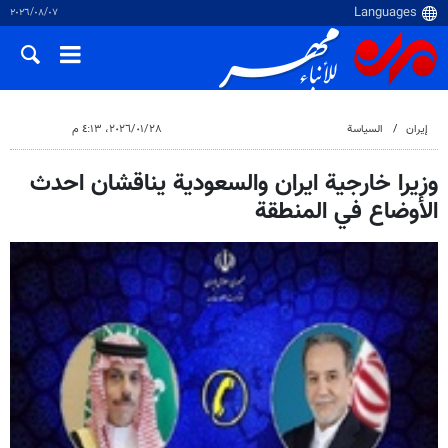
٠٧‏/٠٨‏/٢٠٢٦
إيران
السياسة
٢٨‏/٠١‏/٢٠٢٦، ٤:١٣ م
وزيرا خارجية ايران والسعودية يناقشان احدث
الأوضاع في المنطقة