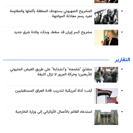
المشروع الصهيوني يستهدف المنطقة بأكملها والمقاومة
تعيد رسم معادلة المواجهة
مشروع كسر إيران قد سقط، وبدأت ولادة شرق جديد
التقارير
منفذَيّ "شلمجه" و"تشذابة" على طريق الفيض المليوني
للأربعين؛ وحركة المرور لا تزال كثيفة
آيلب: أداة أمريكية لتدريب قادة العراق المستقبليين
استدعاء القائم بالأعمال الأوكراني إلى وزارة الخارجية