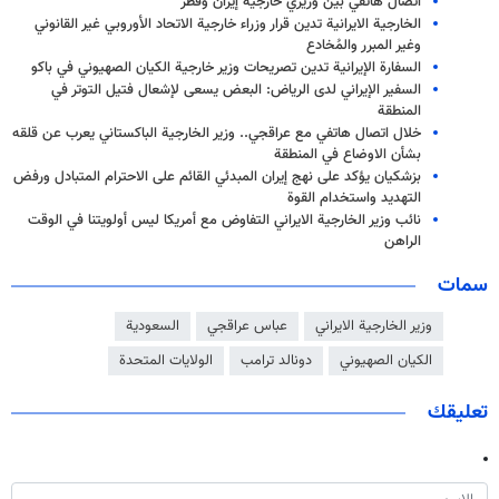
اتصال هاتفي بين وزيري خارجية إيران وقطر
الخارجية الايرانية تدين قرار وزراء خارجية الاتحاد الأوروبي غير القانوني
وغير المبرر والمُخادع
السفارة الإيرانية تدين تصريحات وزير خارجية الكيان الصهيوني في باكو
السفير الإيراني لدى الرياض: البعض يسعى لإشعال فتيل التوتر في
المنطقة
خلال اتصال هاتفي مع عراقجي.. وزير الخارجية الباكستاني يعرب عن قلقه
بشأن الاوضاع في المنطقة
بزشكيان يؤكد على نهج إيران المبدئي القائم على الاحترام المتبادل ورفض
التهديد واستخدام القوة
نائب وزير الخارجية الايراني التفاوض مع أمريكا ليس أولويتنا في الوقت
الراهن
سمات
وزير الخارجية الايراني
عباس عراقجي
السعودية
الكيان الصهيوني
دونالد ترامب
الولايات المتحدة
تعليقك