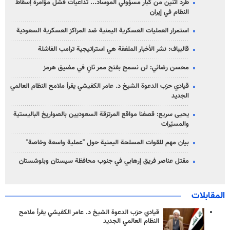
طرد اثنين من كبار مسؤولي الموساد... تداعيات فشل مؤامرة إسقاط
النظام في إيران
استمرار العمليات العسكرية اليمنية ضد المراكز العسكرية السعودية
قاليباف: نشر الأخبار الملفقة هي استراتيجية ترامب الفاشلة
محسن رضائي: لن نسمح بفتح ممر ثانٍ في مضيق هرمز
قيادي حزب الدعوة الشيخ د. عامر الكفيشي يقرأ ملامح النظام العالمي
الجديد
يحيى سريع: قصفنا مواقع المرتزقة السعوديين بالصواريخ الباليستية
والمسيّرات
بيان مهم للقوات المسلحة اليمنية حول "عملية واسعة وخاصة"
مقتل عناصر فريق إرهابي في جنوب محافظة سيستان وبلوشستان
المقابلات
قيادي حزب الدعوة الشيخ د. عامر الكفيشي يقرأ ملامح
النظام العالمي الجديد