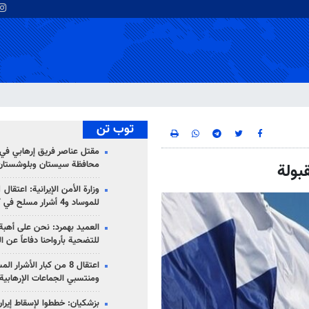
توب تن
مقتل عناصر فريق إرهابي في
محافظة سيستان وبلوشستان
بولة
للموساد و4 أشرار مسلح في كرمان
العميد بهمرد: نحن على أهبة 
للتضحية بأرواحنا دفاعاً عن ا
اعتقال 8 من كبار الأشرار 
ومنتسبي الجماعات الإرهابية