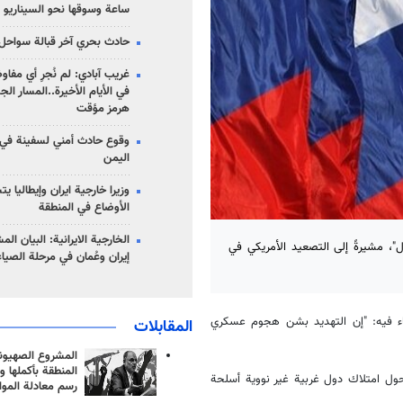
ساعة وسوقها نحو السيناريو 
حادث بحري آخر قبالة سواحل 
غريب آبادي: لم نُجرِ أي مفاو
في الأيام الأخيرة..المسار ال
هرمز مؤقت
وقوع حادث أمني لسفينة في
اليمن
وزيرا خارجية ايران وإيطاليا ي
الأوضاع في المنطقة
الخارجية الايرانية: البيان ال
"، مشيرةً إلى التصعيد الأمريكي في
إيران وعُمان في مرحلة الصياغ
ن جاء فيه: "إن التهديد بشن هجوم عسكري
المقابلات
المشروع الصهيو
المنطقة بأكملها و
ت حول امتلاك دول غربية غير نووية أسلحة
رسم معادلة الموا