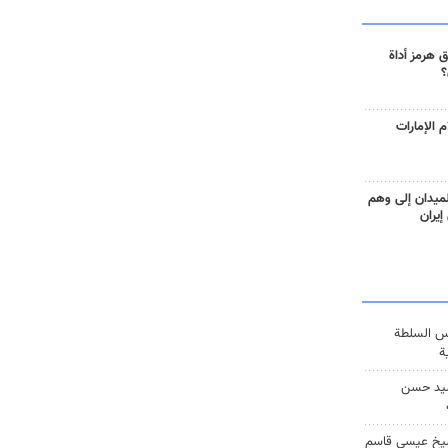
 هرمز أداة
؟
 الإمارات
ميدان إلى وهم
إيران
س السلطة
ة
يد حسن
يخ عيسى قاسم