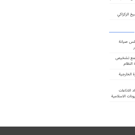
خ الزكزاكي
س صيانة
ر
ع تشخيص
النظام
ة الخارجية
د الاذاعات
يونات الاسلامية