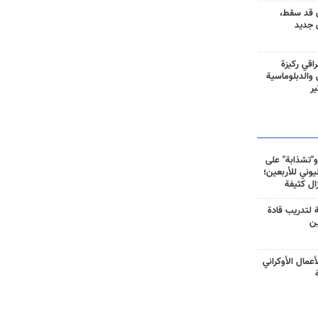
 قد سقط،
 جديد
راقي ركيزة
ي والدبلوماسية
ير
و"تشذابة" على
وني للأربعين؛
زال كثيفة
ة لتدريب قادة
ين
أعمال الأوكراني