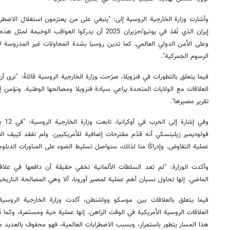
وأشارت وزارة الخارجية الروسية إلى: "ينبغي على من يعتزمون استغلال الاضطراب
إيران الذي نُفذ في يونيو/حزيران 2025 أن يدركوا العواق
وعلى الأمن الدولي العالمي. كما تدين روسيا بشدة المحاولات غير المدروسة لاب
الرسوم الجمركية".
فيما يتعلق بالتطورات في فنزويلا، صرّحت وزارة الخارجية الروسية قائلةً: "نرى
العلاقات مع الولايات المتحدة يراعي سيادة فنزويلا ومصالحها الوطنية. ونؤمن إ
تقرير مصيرها".
وفي إ
فولوديمير زيلينسكي أنه قدّم مقترحات إضافية للأمريكيين. ولم تفقد كييف ال
عملية التفاوض. وإدراكًا منا لذلك، سنواصل تسليط الضوء على المناورات الدبلوم
وأكدت الوزارة: "لم تعد السلطات الألمانية تخفي حقيقة أن دافعها في علاقا
الماضي. إنها تحاول نسيان أهم عملية لمصير أوروبا، ألا وهي المصالحة التاريخي
فيما يتعلق بالعلاقات بين موسكو وواشنطن، أكدت وزارة الخارجية الروس
العلاقات الروسية الأمريكية في الوقت الراهن. إنها عملية حية ومستمرة، وكما تُظ
هذا المسار يتطور باستمرار، وبسبب الاضطرابات العالمية، فهو محفوف بالعديد م