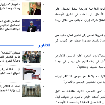
مشروع كسر إيران
وبدأت ولادة شرق
ات الخارجية كذريعة لتكرار العدوان على
ب الوخيمة لمثل هذه الأعمال على الوضع في الشرق الأوسط،
تزاز شركاء إيران الأجانب من خلال زيادة
استقلال القرار الع
الاستقرار الإقليم
الهادئة تصنع التأث
 أن فنزويلا تسعى إلى تطوير شكل جديد من
يمانًا راسخًا بضرورة ضمان حق فنزويلا في
التقارير
منفذَيّ "شلمجه" 
شارة إلى الحرب في أوكرانيا، تابعت وزارة الخارجية الروسية: "في 12 يناير/كانون الثاني، أعلن الرئيس الأوكراني
طريق الفيض الملي
وحركة المرور لا ت
أمل في إلقاء اللوم على روسيا في عرقلة
اسية لكييف وحلفائها".
آيلب: أداة أمريكي
العراق المستقبلي
تها مع بلادنا هو هوس الانتقام لهزائم
ة بين الشعبين الروسي والألماني".
استدعاء القائم بال
إلى وزارة الخارجية
ية: "من الصعب للغاية مناقشة مستقبل
هر أحداث الأيام الأخيرة، لن تتوقف أبداً.
ن التفاصيل الدقيقة والمتعددة الأوجه."