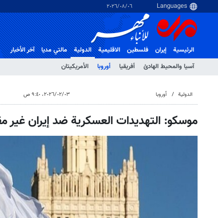
٠٦‏/٠٨‏/٢٠٢٦
الرئيسية
إيران
فلسطین
الاقلیمیة
الدولية
مالتي مدیا
آخر الأخبار
آسيا والمحيط الهادئ
أفريقيا
أوروبا
الأمريكيتان
الدولية
أوروبا
٠٣‏/٠٢‏/٢٠٢٦، ٩:٤٠ ص
موسكو: التهديدات العسكرية ضد إيران غير مق