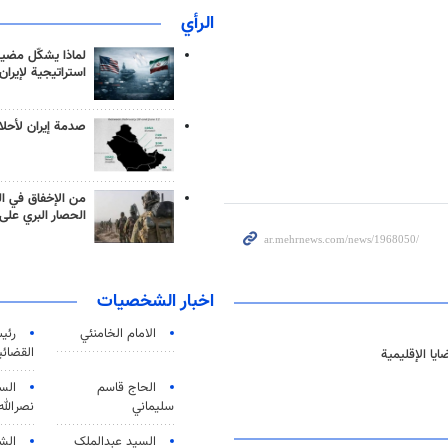
الرأي
لماذا يشكّل مضيق
استراتيجية لإيران
صدمة إيران لأحلام
من الإخفاق في ال
الحصار البري على 
اخبار الشخصيات
الامام الخامنئي
رئی
القضائی
يا الإقليمية
الحاج قاسم
الس
سليماني
نصرالله
السید عبدالملک
الش