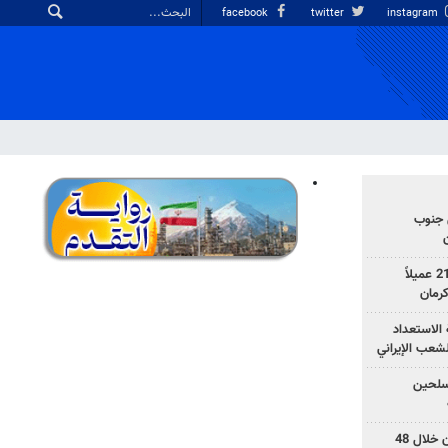
facebook
twitter
instagram
 جنوب
وزارة الأمن الإيرانية: اعتقال 21 عميلاً
الاستعداد
لشعب الإيراني
المسلحين
بزشكيان: خططوا لإسقاط إيران خلال 48