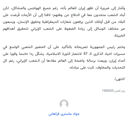
وأشار إلى ضرورة أن تظهر إيران للعالم بأنه، رغم جميع الهواجس والمشاكل، لكن
أبناء الشعب متحدون معا في الدفاع عن وطنهم؛ لافتا إلى أن الأزمات فُرضت على
البلاد من قبل أولئك الذين يرفعون شعارات الديمقراطية وحقوق الإنسان، ويسعون
عبر مختلف الوسائل إلى زيادة الضغوط على الشعب الإيراني لتحقيق أهدافهم
الخبيثة.
وختم رئيس الجمهورية تصريحاته بالتأكيد على أن الحضور الشعبي الواسع في
مسيرات احياء الذكرى الـ 47 لانتصار الثورة الاسلامية، يشكّل ردا حاسما وقويا على
أعداء إيران، ويبعث برسالة واضحة إلى العالم مفادها أن الشعب الإيراني، رغم كل
التحديات والمخاوف، ثابت على مبادئه.
/انتهی/
رمز الخبر
1968305
جواد ماستری فراهانی