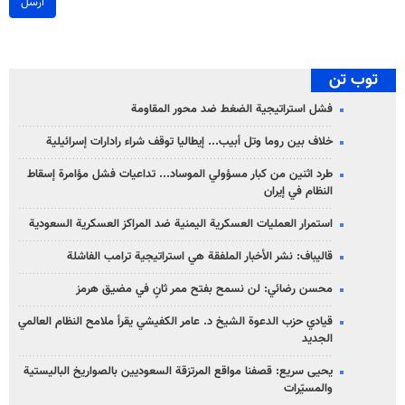
ارسل
توب تن
فشل استراتيجية الضغط ضد محور المقاومة
خلاف بين روما وتل أبيب... إيطاليا توقف شراء رادارات إسرائيلية
طرد اثنين من كبار مسؤولي الموساد... تداعيات فشل مؤامرة إسقاط
النظام في إيران
استمرار العمليات العسكرية اليمنية ضد المراكز العسكرية السعودية
قاليباف: نشر الأخبار الملفقة هي استراتيجية ترامب الفاشلة
محسن رضائي: لن نسمح بفتح ممر ثانٍ في مضيق هرمز
قيادي حزب الدعوة الشيخ د. عامر الكفيشي يقرأ ملامح النظام العالمي
الجديد
يحيى سريع: قصفنا مواقع المرتزقة السعوديين بالصواريخ الباليستية
والمسيّرات