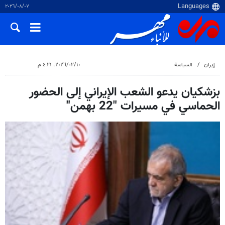
٠٧‏/٠٨‏/٢٠٢٦
إيران
السياسة
١٠‏/٠٢‏/٢٠٢٦، ٤:٢١ م
بزشكيان يدعو الشعب الإيراني إلى الحضور
الحماسي في مسيرات "22 بهمن"