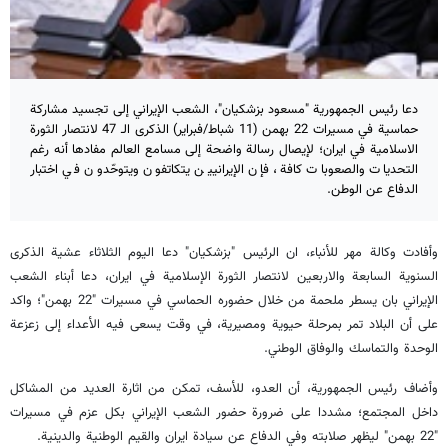
دعا رئيس الجمهورية "مسعود بزشكيان"، الشعب الإيراني إلى تجسيد مشاركة
حماسية في مسيرات 22 بهمن (11 شباط/فبراير) الذكرى الـ 47 لانتصار الثورة
الاسلامية في ايران؛ لإيصال رسالة واضحة إلى مسامع العالم مفادها أنه رغم
التحديات والصعوبات كافة، فإن الإيرانيين يتكاتفون ويتوحّدون في اختبار
الدفاع عن الوطن.
وأفادت وكالة مهر للأنباء، ان الرئيس "بزشكيان" دعا اليوم الثلاثاء عشية الذكرى
السنوية السابعة والاربعين لانتصار الثورة الإسلامية في ايران، دعا أبناء الشعب
الإيراني بان يسطر ملحمة من خلال حضوره الحماسي في مسيرات "22 بهمن"؛ واكد
على أن البلاد تمر بمرحلة حيوية ومصيرية، في وقت يسعى فيه الأعداء إلى زعزعة
الوحدة والتماسك والوفاق الوطني.
وأضاف رئيس الجمهورية، أن العدو، للأسف، تمكن من اثارة العديد من المشاكل
داخل المجتمع؛ مشددا على ضرورة حضور الشعب الإيراني بكل عزم في مسيرات
"22 بهمن" ليظهر صلابته وفي الدفاع عن سيادة ايران والقيم الوطنية والدينية.