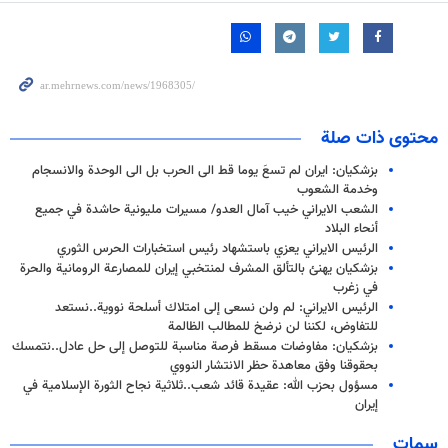
محتوى ذات صلة
بزشكيان: ایران لم تسعَ يوما قط الى الحرب بل الى الوحدة والانسجام
وخدمة الشعوب
الشعب الايراني خيب آمال العدو/ مسیرات مليونية حاشدة في جميع
أنحاء البلاد
الرئیس الايراني يعزي باستشهاد رئيس استخبارات الحرس الثوري
بزشكيان يهنئ بالتألق المشرف لمنتخبي إيران للمصارعة الرومانية والحرة
في زغرب
الرئيس الايراني: لم ولن نسعى إلى امتلاك أسلحة نووية..نستعد
للتفاوض، لكننا لن نرضخ للمطالب الظالمة
بزشكيان: مفاوضات مسقط فرصة مناسبة للتوصل إلى حل عادل..نتمسك
بحقوقنا وفق معاهدة حظر الانتشار النووي
مسؤول بحزب الله: عقيدة قائد شعب..ثلاثية نجاح الثورة الإسلامية في
إيران
سمات