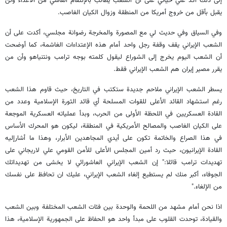
إلى ذلك أكد علي حياتي على أن الشعب يطالب بالإنتقام القاسي من الأعداء ولن
يقبل بأقل من خروج أمريكا من المنطقة وزوال الكيان الغاصب.
وفي السياق وفي حديث لي مع المصورة والمخرجة رضوانة مجلسي، أكدت على أن
الشعب الإيراني يقف وقفة رجل واحد أمام هذه الإعتداءات الغاشمة، كما أوضحت
أن الشعب اليوم يخرج إلى الشوراع ليقول كلمته بوجه ترامب ونتنياهو وأن من
يقرر مصير إيران هم الشعب الإيراني فقط.
يسطر الشعب الإيراني ملاحم جديدة ستكتب في التاريخ، حيث قاوم هذا الشعب
رغم استشهاد القائد الأعلى للقوات المسلحة أي قائد الثورة الإسلامية وعدد من
القادة العسكريين في اللحظة الأولى من الحرب، وبدأ عملياته العسكرية الموجعة
على الكيان الغاصب والمصالح الأمريكية في المنطقة، ليكون هو المحرك الأساس
في هذا الصراع والخاتمة تكون على أيدي المجاهدين الأبرار، وهذا ما أشارإليه
القادة الإيرانيون، حيث رد أمين المجلس الأعلى للأمن القومي علي لاريجاني على
تهديدات ترامب قائلا:" إن الشعب الإيراني العاشورائي لا يخشى من تهديداتك
الجوفاء، أكبر منك لم يستطيع إلغاء الشعب الإيراني، عليك ان تحافظ على نفسك
من الإلغاء."
اذا نحن أمام مشهد من اللحمة والوحدة بين فئات الشعب المختلفة وبين الشعب
والقيادة، توحدت القلوب على مبدأ واحد هو الحفاظ على الجمهورية الإسلامية، هذا