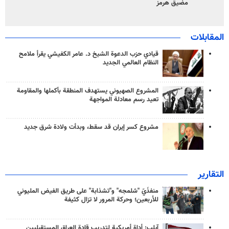
مضيق هرمز
المقابلات
قيادي حزب الدعوة الشيخ د. عامر الكفيشي يقرأ ملامح
النظام العالمي الجديد
المشروع الصهيوني يستهدف المنطقة بأكملها والمقاومة
تعيد رسم معادلة المواجهة
مشروع كسر إيران قد سقط، وبدأت ولادة شرق جديد
التقارير
منفذَيّ "شلمجه" و"تشذابة" على طريق الفيض المليوني
للأربعين؛ وحركة المرور لا تزال كثيفة
آيلب: أداة أمريكية لتدريب قادة العراق المستقبليين