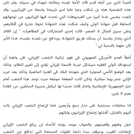
المبدأ الذي من أجله قدم قائد الأمة نفسه وعائلته شهداء في سبيله، ولم تكن
هذه التضحية هباء بل شكلت وعيا عاما لدى شريحة واسعة من الإيرانيين، وقد
تابعت بنفسي عددا كبيرا من الفيديوهات التي تحدث فيها الإيرانيون عن توجهاتهم
السابقة قبل شهادة الولي وكيف شكلت هذه الشهادة تحولا جذريا في أفكارهم،
وعلى سبيل المثال لا الحصر، قالت إحدى المشاركات في المظاهرات: " إن القائد
الذي يختار بنفسه أن يسلك طريق الشهادة، ويدافع عن شعبه بنفسه، هذا الأمر
كان ملهما بالنسبة لي."
أخطأ العدو الأمريكي الصهيوني في فهم تركيبة الشعب الإيراني، ظن واهما أن
استهداف الولي الفقيه سيشكل ضربة قاسمة لإيراني تؤدي إلى تغيير النظام، وذلك
بعد الوضع الأمني المتوترة الذي شهدته البلاد في الفترة الماضية وذلك بعد حرب
الإثني عشر يوما مباشرة، ولكن كانت الصفعة موجعة حيث توحد هذا الشعب أمام
خيار الجمهورية الإسلامية واختار قائدا جديدا لها ليكمل مسيرة السابقين من القادة
بعزم لا يلين.
اذا محاولات مستمية على مدار سبع وأربعين عاما لإرضاخ الشعب الإيراني بائت
اليوم بالفشل، أفشلها إجتماع الإيرانيون وثباتهم.
حول وطنهم وقضيتهم، والجواب موحد بوجه الأعداء لن يركع الشعب الإيراني
لإملاءات الغرب، وسيقف سدا داعما للقوات المسلحة التي تدافع عن الشعب