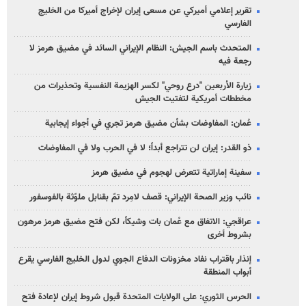
تقرير إعلامي أميركي عن مسعى إيران لإخراج أميركا من الخليج
الفارسي
المتحدث باسم الجيش: النظام الإيراني السائد في مضيق هرمز لا
رجعة فيه
زيارة الأربعين "درع روحي" لكسر الهزيمة النفسية وتحذيرات من
مخططات أمريكية لتفتيت الجيش
عُمان: المفاوضات بشأن مضيق هرمز تجري في أجواء إيجابية
ذو القدر: إيران لن تتراجع أبداً؛ لا في الحرب ولا في المفاوضات
سفينة إماراتية تتعرض لهجوم في مضيق هرمز
نائب وزير الصحة الإيراني: قصف لامِرد تمّ بقنابل ملوّثة بالفوسفور
عراقجي: الاتفاق مع عُمان بات وشيكاً، لكن فتح مضيق هرمز مرهون
بشروط أخرى
إنذار باقتراب نفاد مخزونات الدفاع الجوي لدول الخليج الفارسي يقرع
أبواب المنطقة
الحرس الثوري: على الولايات المتحدة قبول شروط إيران لإعادة فتح