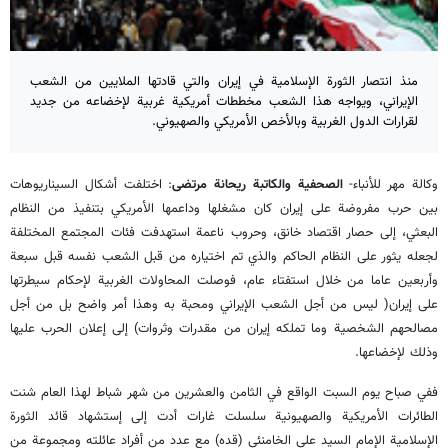
منذ انتصار الثورة الإسلامية في إيران والتي قادتها الملايين من الشعب
الإيراني، ويواجه هذا الشعب مخططات أمريكية غربية لإخضاعه من جديد
لقرارات الدول الغربية وبالأخص الأمريكي والصهيوني.
وكالة مهر للأنباء-
الصحفية والكاتبة ريحانة مرتضى
: اختلفت أشكال السيناريوهات
بين حرب مفروضة على إيران كان مشغلها وداعمها الأمريكي بتنفيذ من النظام
البعثي، إلى حصار اقتصاد خانق، وحروب ناعمة استهدفت فئات المجتمع المختلفة
لجعله يثور على النظام الحاكم والذي تم اختياره من قبل الشعب نفسه قبل سبعة
وأربعين عاما من خلال استفتاء عام، فوصلت المحاولات الغربية لإحكام سيطرتها
على إيران( ليس من أجل الشعب الإيراني ومحبة به وهذا أمر واضح بل من أجل
مصالحهم الشخصية وما تملكه إيران من مقدرات وثروات) إلى إعلان الحرب عليها
وذلك لإخضاعها.
ففي صباح يوم السبت الواقع في الثامن والعشرين من شهر شباط لهذا العام شنت
الطائرات الأمريكية والصهيونية سلسلت غارات أدت إلى إستشهاد قائد الثورة
الإسلامية الإمام السيد علي الخامنئي (قده) مع عدد من أفراد عائلته ومجموعة من