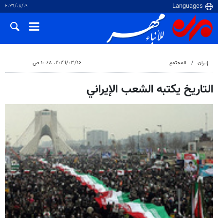
٠٩‏/٠٨‏/٢٠٢٦
إيران
المجتمع
١٤‏/٠٣‏/٢٠٢٦، ١٠:٤٨ ص
التاريخ يكتبه الشعب الإيراني