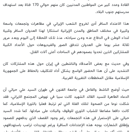
القادة وعدد كبير من المواطنين المدنيين كان منهم حوالي 170 فتاة بعد استهداف
مدرستهم جنوب البلاد.
هذا الاعتداء السافر أدى لخروج الشعب الإيراني في مظاهرات وتجمعات واسعة
وكبيرة في مختلف المناطق والمدن الإيرانية استنكارا لهذا العدوان السافر وتلبية
لنداء الوطن في الدفاع عنه وعن سيادته، منذ تلك اللحظة إلى اليوم وبعد مرور
ثلاثة عشر يوما على العدوان تتدفق الصور والفيديوهات حول الأعداد الكبية
للمشاركين الذين تحدوا بصمودهم في الساحات أعتى آلات القتل.
وفي حديث مع بعض الأصدقاء والناشطين في إيران حول هذه المشاركات كان
التشديد على أن هذا الحضور الواسع يشكل أداء للتكليف بالحفاظ على الجمهورية
الإسلامية مقابل المخططات التغيرية الغربية.
حيث أوضح الناشط والفاعل في جامعة الفنون في طهران السيد علي حياتي أن
الدماء الطاهرة للسيد القائد الشهيد كانت سببا في نهوض المجتمع الايراني، فقد
شكلت نوعا من الصحوة لتلك الفئة التي لم ترتبط فعليا بالثورة الإسلامية، كما
كانت دافعا مضاعفا للشباب الثوري للوقوف والبثات على مبادئها. كما شدد السيد
حياتي على الإستمرار في هذه التجمعات رغم وجود القصف الذي يدفعهم للصمود
وإطلاق الشعارات بوجه هذه الإعتداءات السافرة ورغم تهديدات ترامب باستهدافهم،