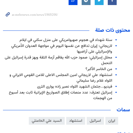
محتوى ذات صلة
ستة شهداء في هجوم صهيوامريكي على منزل سكني في ايلام
لاريجاني: إيران تدافع عن نفسها اليوم في مواجهة العدوان الأمريكي
والإسرائيلي على أراضيها
محلل إسرائيلي: صمود حزب الله يفاقم أزمة الثقة ويهز قدرة إسرائيل على
التحمل
من الخاسر الأكبر؟
استشهاد علي لاريجاني امين المجلس الاعلى للامن القومي الايراني و
اللواء غلام رضا سليماني
فيديو...جثمان الشهيد اللواء نصیر زاده يوارى الثرى
إسرائيل تعترف: عدد منصات إطلاق الصواريخ الإيرانية ثابت بعد أسبوع
من الهجمات
سمات
ايران
اسرائيل
استشهاد
السيد علي الخامنئي