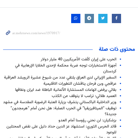
محتوى ذات صلة
الحرب على إيران كلّفت الأمريكيين 40 مليار دولار
أجهزة الاستخبارات توجه ضربة محكمة لإحدى الخلايا الإرهابية في
كردستان
السفير الإيراني لدی العراق یلتقي عدد من شيوخ عشیرة الرويشد العراقية
عراقجي وبن فرحان يناقشان التطورات الاقليمية
بقائي يرفض اتهامات المستشارة الألمانية الباطلة ضد ايران ونفاقها
العميد طلائي: ترامب لا يتوقف عن الكذب
وزير الداخلية الباكستاني يتشرف بزيارة العتبة الرضوية المقدسة في مشهد
توظيف “الميتافيزيقيا” في الحرب الصلبة: هل نحن أمام “هرمجدون”
جديدة؟
بزشكيان: لن نحني رؤوسنا أمام العدو
قائد الحرس الثوري: استشهاد عز الدين حداد دليل على نقض المحتلين
للوعود