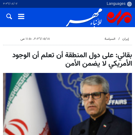
٠٧‏/٠٨‏/٢٠٢٦
إيران
السياسة
١٨‏/٠٥‏/٢٠٢٦، ١١:٥٠ ص
بقائي: على دول المنطقة أن تعلم أن الوجود
الأمريكي لا يضمن الأمن