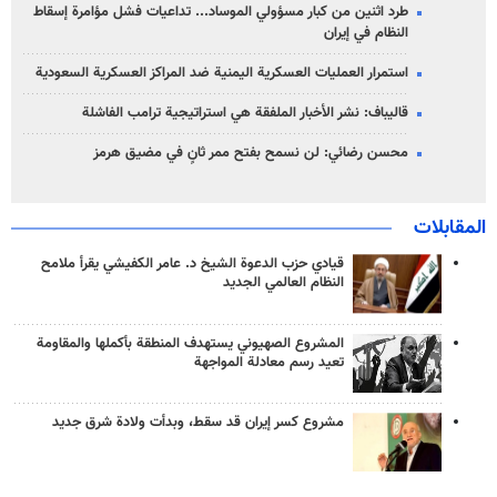
طرد اثنين من كبار مسؤولي الموساد... تداعيات فشل مؤامرة إسقاط
النظام في إيران
استمرار العمليات العسكرية اليمنية ضد المراكز العسكرية السعودية
قاليباف: نشر الأخبار الملفقة هي استراتيجية ترامب الفاشلة
محسن رضائي: لن نسمح بفتح ممر ثانٍ في مضيق هرمز
المقابلات
قيادي حزب الدعوة الشيخ د. عامر الكفيشي يقرأ ملامح
النظام العالمي الجديد
المشروع الصهيوني يستهدف المنطقة بأكملها والمقاومة
تعيد رسم معادلة المواجهة
مشروع كسر إيران قد سقط، وبدأت ولادة شرق جديد