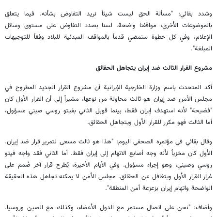
وشدد بقائي: "مسألة الحق ليست شيئاً نريد التفاوض بشأنه. فيما يتعلق
بالموضوعات الأخرى، مواقفنا واضحة. لسنا بصدد التفاوض على مستوى وسائل
الإعلام، وفي كل خطوة سنمضي قدماً بالمواقف المبدئية للبلاد وفقاً للتوجيهات
المبلغة".
مشروع القرار الثالث ضد إيران يتجاهل الحقائق
أكد المتحدث باسم وزارة الخارجية الإيرانية أن مشروع القرار الجديد المطروح في
مجلس الأمن ضد إيران هو ثالث محاولة من نوعها، مشيراً إلى أن القرار الأول كان
"فضيحة" لأنه استهدف إيران فقط، بينما قوبل الثاني بفيتو روسي صيني مسؤول،
أما الثالث فهو مكرر للقرار الأول ويتجاهل الحقائق.
وقال بقائي في مؤتمره الصحفي اليوم: "هذا هو ثالث مسعى لتمرير قرار ضد إيران.
الأول كان مخزياً لأنه وجه أصابع الاتهام إلى إيران فقط. أما الثاني فقد واجه فيتو
روسي وصيني، وهو إجراء مسؤول. وفي الأيام الأخيرة، يُطرح قرار آخر صُمم على
غرار القرار الأول ويتغافل عن الحقائق. مجلس الأمن لا يمكنه تجاهل هذه الحقيقة
الواضحة واتهام إيران بزعزعة أمن المنطقة".
وأضاف: "نحن على اتصال مستمر مع الدول الأعضاء، وكذلك مع الصين وروسيا.