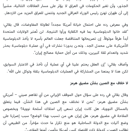
الجذور، وأن تغير الحكومات في العراق لا يؤثر على مسار العلاقات الثنائية، مشيراً
إلى أن طهران تهنئ رئيس الوزراء العراقي الجديد وتتمنى للعراق المزيد من الازدهار.
وفي معرض رده على احتمال خيانة أمريكا مجدداً لطاولة المفاوضات، قال بقائي:
"لقد خانوا الدبلوماسية بما فيه الكفاية ورأوا النتيجة. لن تُعتبر الولايات المتحدة
أبداً طرفاً موثوقاً. إن تصريحاتها المتناقضة جعلت العالم بأسره لا يأخذ الدبلوماسية
الأمريكية على محمل الجد. ونحن بدورنا نشارك في أي عملية دبلوماسية بحذر
شديد وانعدام ثقة كبيرين، وذلك من أجل حماية مصالح إيران".
وأضاف بقائي: "إن العقل يحتم علينا في أي عملية أن نأخذ في الاعتبار السوابق،
لكن هذا لا يمنعنا من المشاركة في العمليات الدبلوماسية بثقة وتوكل على الله".
لا خلاف مع الصين بشأن مضيق هرمز
وقال بقائي في رده على سؤال حول الموقف الإيراني من أي تفاهم صيني – أمريكي
بشأن مضيق هرمز: "نحن لا نختلف مع الصين في هذا الشأن. فيما يتعلق
بالمسائل النووية، هل كانت إيران تسعى إلى امتلاك أسلحة نووية؟ وبخصوص
الملاحة في مضيق هرمز، هل إيران هي من تسبب بهذا الوضع؟ سبب إصرارنا على
وضع آليات مع الدولة الساحلية هو منع تكرار ما حدث مؤخراً. من الطبيعي أن
تطالب الصين، كدولة ذات اقتصاد كبير، أمريكا بتأمين أمنها الملاحي".