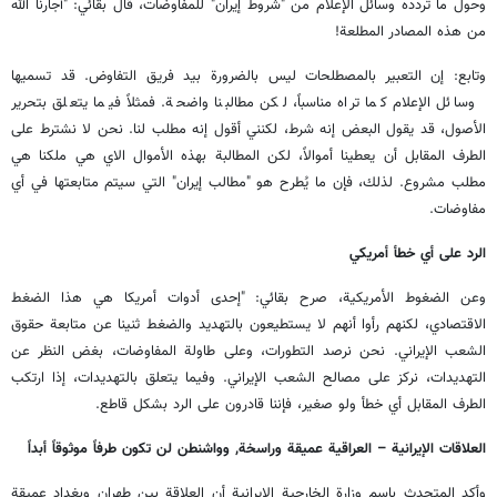
وحول ما تردده وسائل الإعلام من "شروط إيران" للمفاوضات، قال بقائي: "أجارنا الله
من هذه المصادر المطلعة!
وتابع: إن التعبير بالمصطلحات ليس بالضرورة بيد فريق التفاوض. قد تسميها
وسائل الإعلام كما تراه مناسباً، لكن مطالبنا واضحة. فمثلاً فيما يتعلق بتحرير
الأصول، قد يقول البعض إنه شرط، لكنني أقول إنه مطلب لنا. نحن لا نشترط على
الطرف المقابل أن يعطينا أموالاً، لكن المطالبة بهذه الأموال الاي هي ملكنا هي
مطلب مشروع. لذلك، فإن ما يُطرح هو "مطالب إيران" التي سيتم متابعتها في أي
مفاوضات.
الرد على أي خطأ أمريكي
وعن الضغوط الأمريكية، صرح بقائي: "إحدى أدوات أمريكا هي هذا الضغط
الاقتصادي، لكنهم رأوا أنهم لا يستطيعون بالتهديد والضغط ثنينا عن متابعة حقوق
الشعب الإيراني. نحن نرصد التطورات، وعلى طاولة المفاوضات، بغض النظر عن
التهديدات، نركز على مصالح الشعب الإيراني. وفيما يتعلق بالتهديدات، إذا ارتكب
الطرف المقابل أي خطأ ولو صغير، فإننا قادرون على الرد بشكل قاطع.
العلاقات الإيرانية – العراقية عميقة وراسخة, وواشنطن لن تكون طرفاً موثوقاً أبداً
وأكد المتحدث باسم وزارة الخارجية الإيرانية أن العلاقة بين طهران وبغداد عميقة