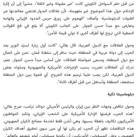
من قبل خفر السواحل الكويتي كانت "غير مقبولة وغير لائقة"، مشيراً إلى أن إثارة
الإعلام حول هذا الموضوع غير مفهومة، لأن علاقات الجوار تقتضي معالجتها عبر
القنوات الدبلوماسية. وأضاف: "الهجوم على زورق حرس الحدود الإيراني واتهامه
يتعارض مع مبدأ حسن الجوار. على الجانب الكويتي ألا يقع في فخ القوالب
النمطية التي تروج لها أطراف أخرى لا تولي قيمة للأمن".
وحول العلاقات مع الدول العربية، قال بقائي: "كانت أول زيارة لسيّد الوزير بعد
الحرب إلى دولة عربية في المنطقة، حيث سافر إلى سلطنة عُمان. نحن على اتصال
مع دول المنطقة، ونسعى لمواصلة العلاقات على أساس مبدأ حسن الجوار. نعم،
ندرك أن العلاقات تضررت بسبب الإجراءات الأمريكية والصهيونية وسلوك بعض
الدول العربية، لكن يجب علينا ترميم هذه الجروح. أي فجوة بين دول المنطقة
ستضعف المنطقة وتُستغل من قبل أطراف ثالثة".
دبلوماسيتنا ذكية
وحول تناقض وجهات النظر بين إيران والرئيس الأمريكي دونالد ترامب، صرح بقائي:
"هذه الحرب فرضتها الإدارة الأمريكية على الشعب الإيراني، وتكبد المواطنون
الأمريكيون تكاليف باهظة بسببها، وهي تُشن فقط لخدمة مصالح الكيان الصهيوني.
هذه التناقضات تظهر أن الحرب لم يكن لها أي مبرر سوى تحقيق أهداف الكيان
الصهيوني، وعلى المسؤولين الأمريكيين أن يكونوا مسؤولين أمام شعبهم والعالم".