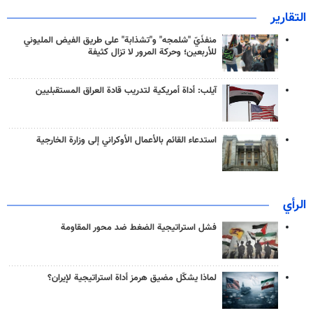
التقارير
منفذَيّ "شلمجه" و"تشذابة" على طريق الفيض المليوني
للأربعين؛ وحركة المرور لا تزال كثيفة
آيلب: أداة أمريكية لتدريب قادة العراق المستقبليين
استدعاء القائم بالأعمال الأوكراني إلى وزارة الخارجية
الرأي
فشل استراتيجية الضغط ضد محور المقاومة
لماذا يشكّل مضيق هرمز أداة استراتيجية لإيران؟