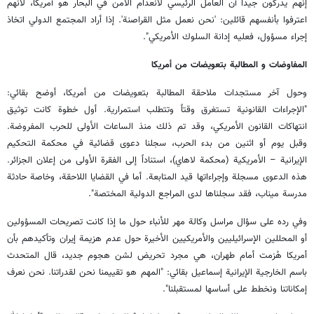
إنهم يدركون جيداً أن العامل الرئيسي لانعدام الأمن في البحار هو أمريكا، لأنهم
اعترفوا بأنفسهم قائلين: 'نحن نعمل مثل القراصنة'. إذا أراد المجتمع الدولي اتخاذ
إجراء مسؤول، فعليه إدانة السلوك الأمريكي".
المفاوضات و المطالبة بتعويضات من أمريكا
وحول آخر مستجدات ملاحقة المطالبة بتعويضات من أمريكا، أوضح بقائي:
"الإجراءات القانونية تستغرق وقتاً وتتطلب استمرارية. أول خطوة كانت توثيق
انتهاكات القانون الأمريكي، وقد تم ذلك منذ الساعات الأولى للحرب المفروضة.
وقبل يوم أو اثنين من بدء الحرب، سجلنا دعوى قضائية في محكمة التحكيم
الإيرانية – الأمريكية (محكمة لاهاي)، استناداً إلى الفقرة الأولى من إعلان الجزائر.
هذه الدعوى مسجلة وإجراءاتها قيد المتابعة. أما في القضايا اللاحقة، وخاصة حادثة
مدرسة ميناب، فقد سجلناها لدى المراجع الدولية المختصة".
وفي رده على سؤال مراسل وكالة مهر للأنباء حول ما إذا كانت تصريحات المسؤولين
أو المحللين الإسرائيليين والأمريكيين الأخيرة حول عدم هزيمة إيران وتأكيدهم بأن
أمريكا هُزمت أمام طهران، هي مجرد تحريض لشن هجوم جديد، قال المتحدث
باسم الخارجية الإيرانية إسماعيل بقائي: "المهم هو تقييمنا نحن لقدراتنا. نحن نعرف
إمكاناتنا ونخطط على أساسها لمستقبلنا".