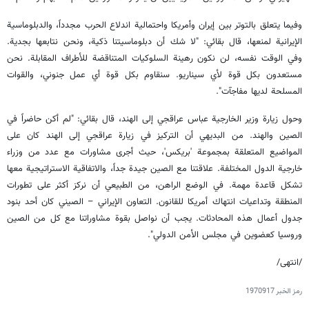
وفيما يتعلق بالتوتر بين إيران وأمريكا واحتمالية اندلاع الحرب مجدداً، والدبلوماسية
الإيرانية لمنعها، قال بقائي: "لا شك أن دبلوماسيتنا ذكية، ونحن نتابعها بجدية.
وفي الوقت نفسه، لن نكون رهينة السلوكيات المتناقضة للأطراف المقابلة. نحن
مستعدون بكل قوة لأي سيناريو. سنقاوم بكل قوة أي عمل جنوني، والقوات
المسلحة لديها مفاجآت".
وحول زيارة وزير الخارجية عباس عراقجي إلى الهند، قال بقائي: "لم أكن حاضراً في
الصين والهند. من البديهي أن التركيز في زيارة عراقجي إلى الهند كان على
المواضيع المتعلقة بمجموعة 'بريكس'، حيث أجرى مشاورات مع عدد من وزراء
خارجية الدول المختلفة. علاقتنا مع الصين جيدة جداً، والاتفاقية الاستراتيجية معها
تشكل قاعدة مهمة. في الوضع الراهن، من الطبيعي أن نركز أكثر على تطورات
المنطقة وتداعيات انتهاك أمريكا للقانون. التعاون الإيراني – الصيني كان أحد بنود
جدول أعمال هذه المحادثات. يجب أن نواصل بقوة مشاوراتنا مع كل من الصين
وروسيا كعضوين في مجلس الأمن الدولي".
/انتهى/
رمز الخبر
1970917