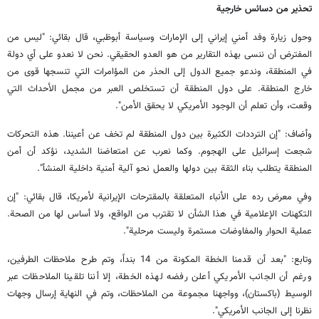
تحذير من دسائس خارجية
وحول زيارة وفد أمني إيراني إلى الإمارات وسياسة أبوظبي، قال بقائي: "ليس من
المفترض أن ننسى بهذه التقارير من هو العدو الحقيقي. نحن لا نعدو على أي دولة
في المنطقة، وندعو جميع الدول إلى الحذر من المؤامرات التي تنسجها قوى من
خارج المنطقة. على دول المنطقة أن تستخلص العبر من مجمل الأحداث التي
وقعت، وأن تعلم أن الوجود الأمريكي لا يحقق الأمن".
وأضاف: "إن الترددات الكثيرة بين دول المنطقة لم تخف عن أعيننا. هذه التحركات
شجعت إسرائيل على الهجوم. وكما نعرب عن امتعاضنا الشديد، نؤكد أن أمن
المنطقة يتطلب بناء الثقة بين دولها والعمل نحو آلية أمنية داخلية المنشأ".
وفي معرض رده على الأنباء المتعلقة بالمقترحات الإيرانية لأمريكا، قال بقائي: "إن
التكهنات الإعلامية في هذا الشأن لا تقترب من الواقع، ولا أساس لها من الصحة.
عملية الحوار والمفاوضات مستمرة وليست مرحلية".
وتابع: "بعد أن قدمنا الخطة المكونة من 14 بنداً، وتم طرح ملاحظات الطرفين،
ورغم أن الجانب الأمريكي أعلن رفضه لهذه الخطة، إلا أننا تلقينا الملاحظات عبر
الوسيط (باكستان)، وواجهنا مجموعة من الملاحظات، وتم في النهاية إرسال وجهات
نظرنا إلى الجانب الأمريكي".