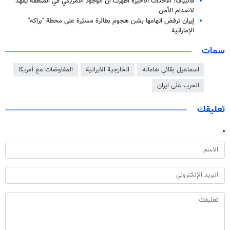
قاليباف: الأحداث الأخيرة أظهرت أن الوجود الأمريكي في المنطقة يمهد
لانعدام الأمن
إيران ترفض اتهامها بشن هجوم بطائرة مسيّرة على محطة "براكه"
الإماراتية
سمات
اسماعيل بقائي هامانه
الخارجية الايرانية
المفاوضات مع أمريكا
الحرب على ايران
تعليقك