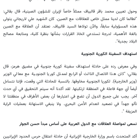
وحول تعيين محمد باقر قاليباف ممثلاً خاصاً لإيران للشؤون الصينية، قال بقائي:
"لطالما كان لدينا ممثل خاص للعلاقات مع الصين. كان الشهيد علي لاريجاني يتولى
هذه المسؤولية سابقاً، والآن تولاها السيد قاليباف. نعتقد أن العلاقة مع الصين
بالغة الأهمية، لدرجة تستدعي اتخاذ القرارات بشأنها بنظرة كلية، ومتابعة مصالح
البلاد بجدية".
استهداف السفينة الكورية الجنوبية
وفي معرض رده على حادثة استهداف سفينة كورية جنوبية في مضيق هرمز، قال
بقائي: "كان هذا الاتصال الثالث أو الرابع لممثل كوريا الجنوبية مع معالي الوزير
(وزير الخارجية). لكوريا الجنوبية مخاوفها. بالنسبة للحادثة التي وقعت، فإننا نتساءل
أيضاً أي جهة فاعلة في المنطقة ارتكبتها. لقد أكدنا أنه سيتم التحقيق في أي حدث
آخر. يجب على جميع الدول أن تضع في اعتبارها أن بعض الأطراف في منطقتنا لا
تألو جهداً في تصعيد انعدام الأمن البحري. ولا ينبغي الاستهانة بعمليات الراية
المزيفة ".
نسعى لمواصلة العلاقات مع الدول العربية على أساس مبدأ حسن الجوار
أكد المتحدث باسم وزارة الخارجية الإيرانية أن حادثة اعتقال حرس الحدود الإيرانيين