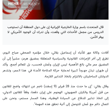
قال المتحدث باسم وزارة الخارجية الإيرانية إن على دول المنطقة أن تستوعب
الدروس من مجمل الأحداث التي وقعت، وأن تدرك أن الوجود الأمريكي لا
يوفر الأمن.
أفادت وكالة مهر للأنباء أن إسماعيل بقائي، خلال مؤتمره الصحفي صباح اليوم،
تطرق إلى آخر الإجراءات القانونية والسياسية المتعلقة بمضيق هرمز، مشيراً إلى أن
المضيق ممر مائي بالغ الأهمية ليس لإيران وعُمان فحسب، بل للعالم أجمع. وأكد
أن طهران تبذل جهوداً كبيرة لحماية حركة الملاحة الآمنة في هذا الممر، وتشعر
الدولتان الساحليتان بالالتزام باتخاذ التدابير اللازمة.
وقال بقائي: "إن ما حدث منذ 28 فبراير (9 إسفند) ناجم عن انتهاك واضح للقانون
من قبل أمريكا والكيان الصهيوني. الهجوم على إيران دفعنا، وفقاً للقانون الدولي،
إلى اتخاذ تدابير للدفاع عن السيادة الوطنية، وهذا المسار مستمر، ونحن على
اتصال دائم مع عُمان للتوصل إلى آلية تحقق هذه المهمة".