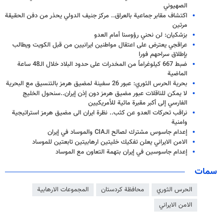
الصهيوني
اكتشاف مقابر جماعية بالعراق.. مركز جنيف الدولي يحذر من دفن الحقيقة
مرتين
بزشكيان: لن نحني رؤوسنا أمام العدو
عراقجي يعترض على اعتقال مواطنين ايرانيين من قبل الكويت ويطالب
بإطلاق سراحهم فورا
ضبط 667 كيلوغراماً من المخدرات على حدود البلاد خلال الـ48 ساعة
الماضية
بحرية الحرس الثوري: عبور 26 سفينة لمضيق هرمز بالتنسيق مع البحرية
لا يمكن للناقلات عبور مضيق هرمز دون إذن إيران..سنحول الخليج
الفارسي إلى أكبر مقبرة مائية للأمريكيين
نراقب تحركات العدو عن كثب.. نظرة ايران الى مضيق هرمز استراتيجية
وامنية
إعدام جاسوس مشترك لصالح الـCIA والموساد في إيران
الامن الايراني يعلن تفكيك خليتين ارهابيتين تابعتين للموساد
إعدام جاسوسين في إيران بتهمة التعاون مع الموساد
سمات
الحرس الثوري
محافظة كردستان
المجموعات الارهابية
الامن الايراني