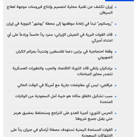
إيران تكشف عن تقنية محلية لتصميم وإنتاج فيروسات موجهة لعلاج
السرطان
"روساتوم" تبدأ في إعادة موظفيها إلى محطة "بوشهر" النووية في إيران
قائد القوات البرية في الجيش الإيراني: سنرد رداً حاسماً ورادعاً على أي
اعتداء أميركي
وقفة احتجاجية في برلين دعما لفلسطين وتنديداً بجرائم الكيان
الصهیوني
بزشكيان يلتقي قائد الثورة؛ الاقتصاد والحرب والتطورات العسكرية
تتصدر محاور المباحثات
عراقجي: ليس أي مفاوضات جارية مع أمريكا في الوقت الحالي
سبب تشكيل «اتفاق مكة» هو خيبة أمل السعودية من الولايات
المتحدة
الحرس الثوري: أجبرنا العدو على التراجع وسنحتفظ بمضيق هرمز
حتى يقبل جميع شروطنا
القوات المسلحة اليمنية تستهدف مصفاة أرامكو في جيزان رداً على
الانتهاكات السعودية