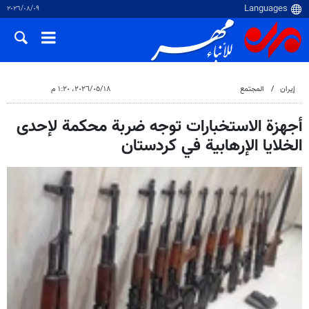
٠٩‏/٠٨‏/٢٠٢٦
إيران
المجتمع
١٨‏/٠٥‏/٢٠٢٦، ١:٢٠ م
أجهزة الاستخبارات توجه ضربة محكمة لإحدى
الخلايا الإرهابية في كردستان