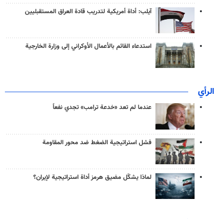
آيلب: أداة أمريكية لتدريب قادة العراق المستقبليين
استدعاء القائم بالأعمال الأوكراني إلى وزارة الخارجية
الرأي
عندما لم تعد «خدعة ترامب» تجدي نفعاً
فشل استراتيجية الضغط ضد محور المقاومة
لماذا يشكّل مضيق هرمز أداة استراتيجية لإيران؟