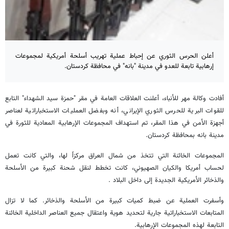
أعلن الحرس الثوري عن إحباط عملية تهريب أسلحة أمريكية لمجموعات
إرهابية تابعة للعدو في مدينة "بانه" في محافظة كردستان.
أفادت وكالة مهر للأنباء، أعلنت العلاقات العامة في مقر "حمزة سيد الشهداء" التابع
للقوات البرية للحرس الثوري الإيراني، أنه وبفضل العمليات الاستخباراتية لعناصر
أجهزة الأمن في هذا المقر، تم استهداف المجموعات الإرهابية المعادية للثورة في
مدينة بانه بمحافظة كردستان.
المجموعات الخائنة التي تتخذ من شمال العراق مركزاً لها، والتي كانت تعمل
لحساب أمريكا والكيان الصهيوني، كانت تخطط لنقل شحنة كبيرة من الأسلحة
والذخائر الأمريكية الجديدة إلى داخل البلاد .
وأسفرت العملية عن ضبط كميات كبيرة من الأسلحة والذخائر. كما لا تزال
المتابعات الاستخباراتية جارية لتحديد هوية واعتقال جميع العناصر الداخلية الخائنة
التابعة لهذه المجموعات الإرهابية.