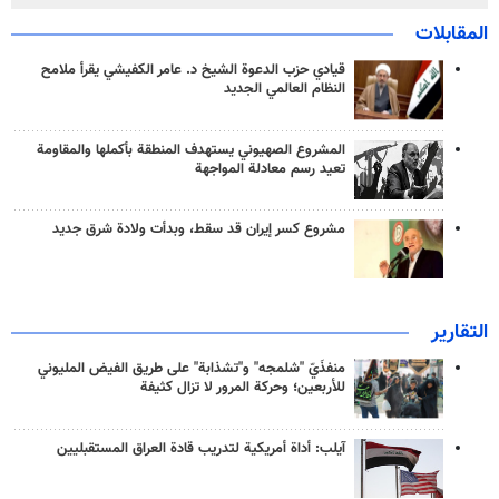
المقابلات
قيادي حزب الدعوة الشيخ د. عامر الكفيشي يقرأ ملامح
النظام العالمي الجديد
المشروع الصهيوني يستهدف المنطقة بأكملها والمقاومة
تعيد رسم معادلة المواجهة
مشروع كسر إيران قد سقط، وبدأت ولادة شرق جديد
التقارير
منفذَيّ "شلمجه" و"تشذابة" على طريق الفيض المليوني
للأربعين؛ وحركة المرور لا تزال كثيفة
آيلب: أداة أمريكية لتدريب قادة العراق المستقبليين