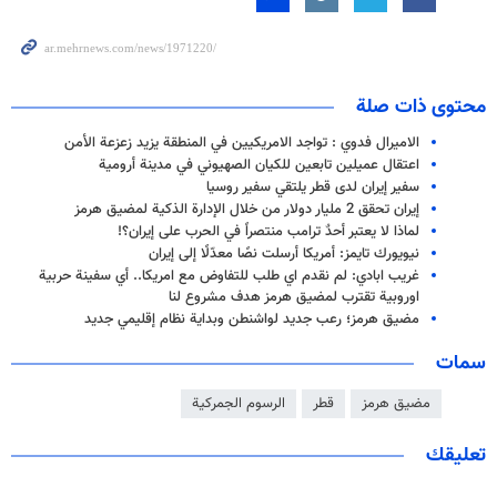
محتوى ذات صلة
الاميرال فدوي : تواجد الامريكيين في المنطقة يزيد زعزعة الأمن
اعتقال عميلين تابعين للكيان الصهيوني في مدينة أرومية
سفير إيران لدى قطر يلتقي سفير روسيا
إيران تحقق 2 مليار دولار من خلال الإدارة الذكية لمضيق هرمز
لماذا لا یعتبر أحدٌ ترامب منتصراً في الحرب على إيران؟!
نيويورك تايمز: أمريكا أرسلت نصًا معدّلًا إلى إيران
غريب ابادي: لم نقدم اي طلب للتفاوض مع امريكا.. أي سفينة حربية
اوروبية تقترب لمضيق هرمز هدف مشروع لنا
مضيق هرمز؛ رعب جديد لواشنطن وبداية نظام إقليمي جديد
سمات
مضيق هرمز
قطر
الرسوم الجمركية
تعليقك