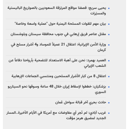
يحيى سريع: قصفنا مواقع المرتزقة السعوديين بالصواريخ الباليستية
والمسيّرات
بيان مهم للقوات المسلحة اليمنية حول "عملية واسعة وخاصة"
مقتل عناصر فريق إرهابي في جنوب محافظة سيستان وبلوشستان
وزارة الأمن الإيرانية: اعتقال 21 عميلاً للموساد و4 أشرار مسلح في
كرمان
العميد بهمرد: نحن على أهبة الاستعداد للتضحية بأرواحنا دفاعاً عن
الشعب الإيراني
اعتقال 8 من كبار الأشرار المسلحين ومنتسبي الجماعات الإرهابية
بزشكيان: خططوا لإسقاط إيران خلال 48 ساعة وسوقها نحو السيناريو
السوري
حادث بحري آخر قبالة سواحل عُمان
غريب آبادي: لم نُجرِ أي مفاوضات مع أمريكا في الأيام الأخيرة..المسار
الجديد لمضيق هرمز مؤقت