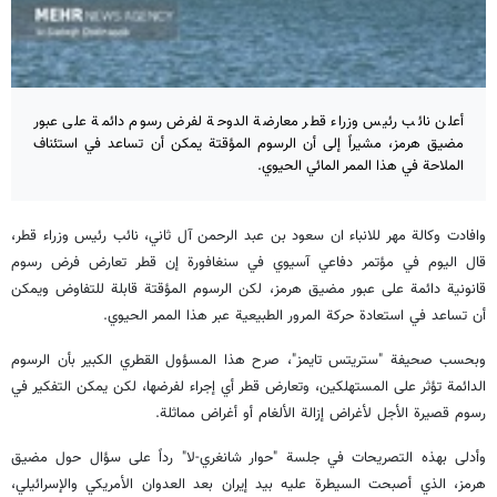
أعلن نائب رئيس وزراء قطر معارضة الدوحة لفرض رسوم دائمة على عبور
مضيق هرمز، مشيراً إلى أن الرسوم المؤقتة يمكن أن تساعد في استئناف
الملاحة في هذا الممر المائي الحيوي.
وافادت وكالة مهر للانباء ان سعود بن عبد الرحمن آل ثاني، نائب رئيس وزراء قطر،
قال اليوم في مؤتمر دفاعي آسيوي في سنغافورة إن قطر تعارض فرض رسوم
قانونية دائمة على عبور مضيق هرمز، لكن الرسوم المؤقتة قابلة للتفاوض ويمكن
أن تساعد في استعادة حركة المرور الطبيعية عبر هذا الممر الحيوي.
وبحسب صحيفة "ستريتس تايمز"، صرح هذا المسؤول القطري الكبير بأن الرسوم
الدائمة تؤثر على المستهلكين، وتعارض قطر أي إجراء لفرضها، لكن يمكن التفكير في
رسوم قصيرة الأجل لأغراض إزالة الألغام أو أغراض مماثلة.
وأدلى بهذه التصريحات في جلسة "حوار شانغري-لا" رداً على سؤال حول مضيق
هرمز، الذي أصبحت السيطرة عليه بيد إيران بعد العدوان الأمريكي والإسرائيلي،