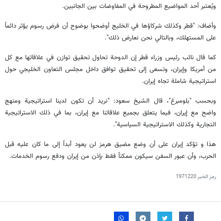
ويُعتبر أحد المواضيع المطروحة في المفاوضات بين الجانبين.
وأضاف: "قطر وكذلك شركاؤها في الخليج أوضحوا بوضوح أن فرض رسوم يؤثر دائماً
على المستهلك، وبالتالي نحن نعارض ذلك".
كما قال نائب رئيس وزراء قطر إن الدوحة تحاول تحقيق توازن في علاقاتها مع كل
من أمريكا وإيران، وتسعى إلى تحقيق توافق داخل مجلس التعاون الخليجي حول
استراتيجية شاملة تجاه إيران.
وبحسب "بلومبرغ"، قال الشيخ سعود: "نريد أن تكون لدينا استراتيجية ومنهج
واضح مع إيران، فيما يتعلق بجميع علاقاتنا مع إيران، بما في ذلك الاستراتيجية
التجارية وكذلك الاستراتيجية السياسية".
هذا و تؤكد إيران على أن وضع مضيق هرمز لن يعود أبداً إلى ما كان عليه قبل
الحرب، وأن عبور السفن سيكون ممكناً فقط بإذن من إيران ودفع رسوم الخدمات.
رمز الخبر
1971220