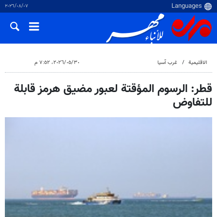
٠٧‏/٠٨‏/٢٠٢٦
الاقلیمیة
غرب آسیا
٣٠‏/٠٥‏/٢٠٢٦، ٧:٥٢ م
قطر: الرسوم المؤقتة لعبور مضيق هرمز قابلة
للتفاوض