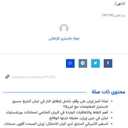
/انتهى/
رمز الخبر
1971762
جواد ماستری فراهانی
محتوى ذات صلة
لماذا تُصرّ إيران على وقفٍ شامل لإطلاق النار في لبنان كشرطٍ مسبق
لاستمرار المفاوضات مع امريكا؟
أهم النقاط والاتفاقيات الواردة في البيان الختامي لمحادثات بورغنستوك
لبنان في عين إيران: حقيقة تثبتها الوقائع
السفير الأمريكي السابق لدى كيان الاحتلال: إيران أصبحت أقوى, حسابات