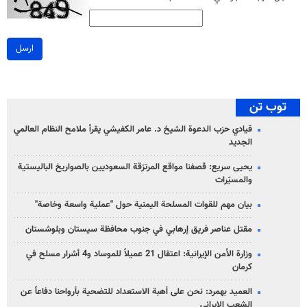
ارسل
توب تن
قيادي حزب الدعوة الشيخ د. عامر الكفيشي يقرأ ملامح النظام العالمي
الجديد
يحيى سريع: قصفنا مواقع المرتزقة السعوديين بالصواريخ الباليستية
والمسيّرات
بيان مهم للقوات المسلحة اليمنية حول "عملية واسعة وخاصة"
مقتل عناصر فريق إرهابي في جنوب محافظة سيستان وبلوشستان
وزارة الأمن الإيرانية: اعتقال 21 عميلاً للموساد و4 أشرار مسلح في
كرمان
العميد بهمرد: نحن على أهبة الاستعداد للتضحية بأرواحنا دفاعاً عن
الشعب الإيراني