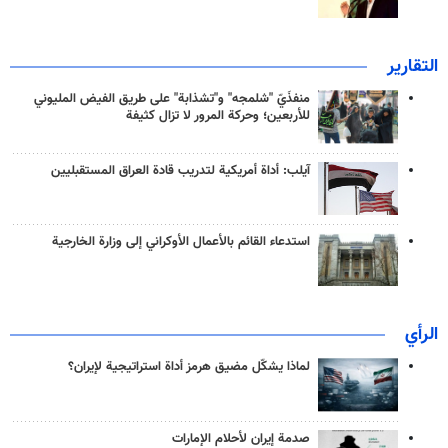
التقارير
منفذَيّ "شلمجه" و"تشذابة" على طريق الفيض المليوني
للأربعين؛ وحركة المرور لا تزال كثيفة
آيلب: أداة أمريكية لتدريب قادة العراق المستقبليين
استدعاء القائم بالأعمال الأوكراني إلى وزارة الخارجية
الرأي
لماذا يشكّل مضيق هرمز أداة استراتيجية لإيران؟
صدمة إيران لأحلام الإمارات