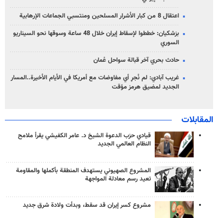
اعتقال 8 من كبار الأشرار المسلحين ومنتسبي الجماعات الإرهابية
بزشكيان: خططوا لإسقاط إيران خلال 48 ساعة وسوقها نحو السيناريو
السوري
حادث بحري آخر قبالة سواحل عُمان
غريب آبادي: لم نُجرِ أي مفاوضات مع أمريكا في الأيام الأخيرة..المسار
الجديد لمضيق هرمز مؤقت
المقابلات
قيادي حزب الدعوة الشيخ د. عامر الكفيشي يقرأ ملامح
النظام العالمي الجديد
المشروع الصهيوني يستهدف المنطقة بأكملها والمقاومة
تعيد رسم معادلة المواجهة
مشروع كسر إيران قد سقط، وبدأت ولادة شرق جديد