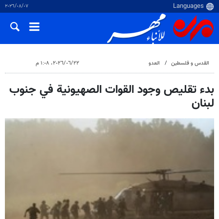
٠٧‏/٠٨‏/٢٠٢٦
القدس و فلسطین
العدو
٢٢‏/٠٦‏/٢٠٢٦، ١:٠٨ م
بدء تقليص وجود القوات الصهيونية في جنوب
لبنان