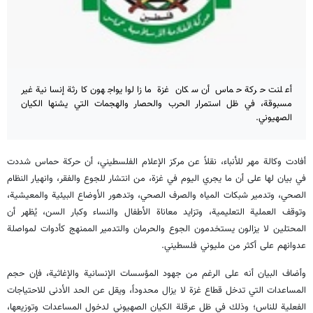
أعلنت حركة حماس أن سكان غزة ما زالوا يواجهون كارثة إنسانية غير
مسبوقة، في ظل استمرار الحرب والحصار والهجمات التي يشنها الكيان
الصهيوني.
أفادت وكالة مهر للأنباء، نقلاً عن مركز الإعلام الفلسطيني، أن حركة حماس شددت
في بيان لها على أن ما يجري اليوم في غزة، من انتشار للجوع والفقر، وانهيار النظام
الصحي، وتدمير شبكات المياه والصرف الصحي، وتدهور الأوضاع البيئية والمعيشية،
وتوقف العملية التعليمية، وتزايد معاناة الأطفال والنساء وكبار السن، يُظهر أن
المحتلين لا يزالون يستخدمون الجوع والحرمان والتدمير الممنهج كأدوات لمواصلة
عدوانهم على أكثر من مليوني فلسطيني.
وأضاف البيان أنه على الرغم من جهود المؤسسات الإنسانية والإغاثية، فإن حجم
المساعدات التي تدخل قطاع غزة لا يزال محدوداً، ويقل عن الحد الأدنى للاحتياجات
الفعلية للناس؛ وذلك في ظل عرقلة الكيان الصهيوني لدخول المساعدات وتوزيعها،