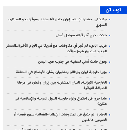
توب تن
بزشكيان: خططوا لإسقاط إيران خلال 48 ساعة وسوقها نحو السيناريو
السوري
حادث بحري آخر قبالة سواحل عُمان
غريب آبادي: لم نُجرِ أي مفاوضات مع أمريكا في الأيام الأخيرة..المسار
الجديد لمضيق هرمز مؤقت
وقوع حادث أمني لسفينة في جنوب غرب اليمن
وزيرا خارجية ايران وإيطاليا يتشاوران بشأن الأوضاع في المنطقة
الخارجية الايرانية: البيان المشترك بين إيران وعُمان في مرحلة
الصياغة النهائية
ماذا جرى في اجتماع وزراء خارجية الدول العربية والإسلامية في
عمّان؟
الجزيرة: لم يتبقّ في المفاوضات الإيرانية-العُمانية سوى قضية أو
قضيتين عالقتين