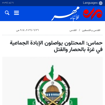
٠٦‏/٠٨‏/٢٠٢٦
القدس و فلسطین
القدس
٢٦‏/٠٦‏/٢٠٢٦، ٩:١٤ ص
حماس: المحتلون يواصلون الإبادة الجماعية
في غزة بالحصار والقتل