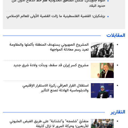
اللواء جاويدان: سكان المناطق الحدودية هم خط الدفاع الأول عن
حدود البلاد
بزشكيان: القضية الفلسطينية ما زالت القضية الأولى للعالم الإسلامي
المقابلات
المشروع الصهيوني يستهدف المنطقة بأكملها والمقاومة
تعيد رسم معادلة المواجهة
مشروع كسر إيران قد سقط، وبدأت ولادة شرق جديد
استقلال القرار العراقي ركيزة الاستقرار الإقليمي
والدبلوماسية الهادئة تصنع التأثير
التقارير
منفذَيّ "شلمجه" و"تشذابة" على طريق الفيض المليوني
للأربعين؛ وحركة المرور لا تزال كثيفة