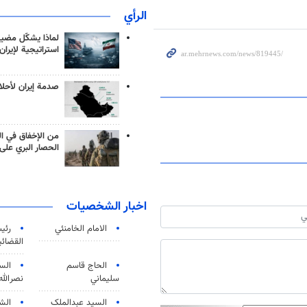
الرأي
لماذا يشكّل مضيق
استراتيجية لإيران
صدمة إيران لأحلام
من الإخفاق في ال
الحصار البري على 
اخبار الشخصيات
الامام الخامنئي
رئی
القضائی
الحاج قاسم
الس
سليماني
نصرالله
السید عبدالملک
الش