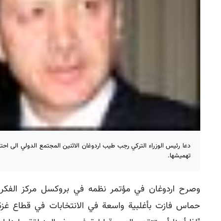
دعا رئيس الوزراء التركي رجب طيب اردوغان الاثنين المجتمع الدولي الى احت
تهميشها.
وصرح اردوغان في مؤتمر نظمه في بروكسل مركز الفكر ا