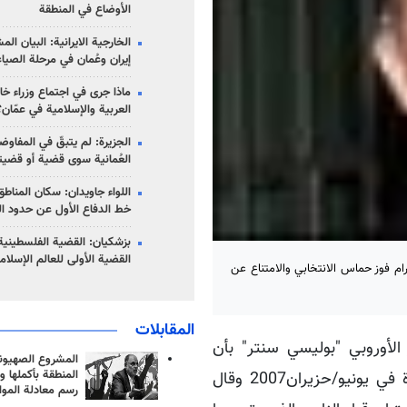
الأوضاع في المنطقة
الخارجية الايرانية: البيان ال
إيران وعُمان في مرحلة الصياغ
ماذا جرى في اجتماع وزراء خا
العربية والإسلامية في عمّان؟
الجزيرة: لم يتبقّ في المفاوضا
العُمانية سوى قضية أو قضيت
اللواء جاويدان: سكان المناط
خط الدفاع الأول عن حدود الب
بزشكيان: القضية الفلسطينية 
القضية الأولى للعالم الإسلام
رام فوز حماس الانتخابي والامتناع عن
المقابلات
لأوروبي "بوليسي سنتر" بأن
المشروع الصهيو
المنطقة بأكملها و
حماس فازت بأغلبية واسعة في الانتخابات في قطاع غزة في يونيو/حزيران2007 وقال
رسم معادلة الموا