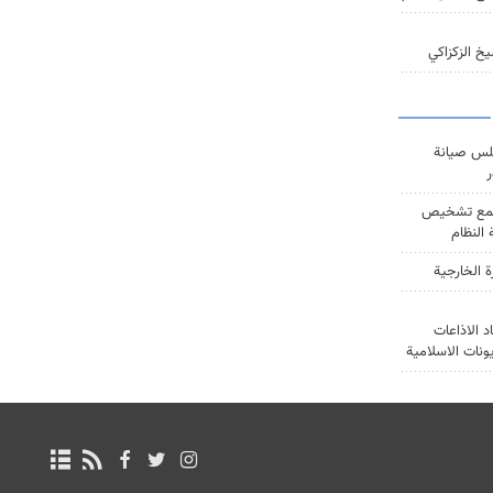
خ الزكزاكي
س صيانة
ر
ع تشخيص
النظام
ة الخارجية
د الاذاعات
يونات الاسلامية