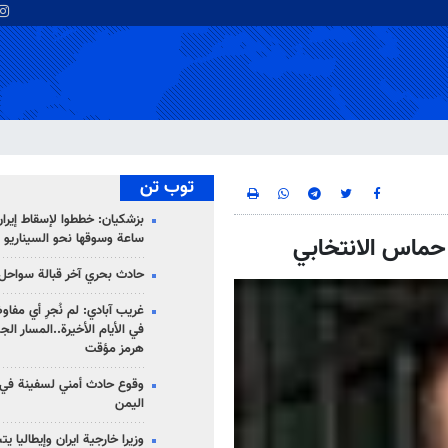
توب تن
ساعة وسوقها نحو السيناريو 
 حماس الانتخابي
حادث بحري آخر قبالة سواحل 
غريب آبادي: لم نُجرِ أي مفاو
في الأيام الأخيرة..المسار ال
هرمز مؤقت
وقوع حادث أمني لسفينة في
اليمن
وزيرا خارجية ايران وإيطاليا ي