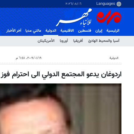
٠٦‏/٠٨‏/٢٠٢٦
الرئيسية
إيران
فلسطین
الاقلیمیة
الدولية
مالتي مدیا
آخر الأخبار
آسيا والمحيط الهادئ
أفريقيا
أوروبا
الأمريكيتان
الدولية
١٩‏/٠١‏/٢٠٠٩، ٦:٤٨ م
اردوغان يدعو المجتمع الدولي الى احترام فوز