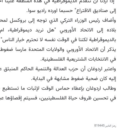
"إذا أردنا أن تتقدم الديموقراطية في هذه المنطقة علينا اح
إلى صناديق الاقتراع" حسبما اورده راديو سوا.
وأضاف رئيس الوزراء التركي الذي توجه إلى بروكسل لمح
بلاده إلى الاتحاد الأوروبي "هل نريد ديموقراطية، ام
بالديموقراطية لكننا في الوقت نفسه لا نحترم خيار الناس".
يذكر أن الاتحاد الأوروبي والولايات المتحدة مارسا ضغو
في الانتخابات الشتريعية الفلسطينية.
واعتبر اردوغان أن حزب العدالة والتنمية الحاكم المنبثق ع
إليه كان ضحية ضغوط مشابهة في البداية.
وطالب اردوغان بإعطاء حماس الوقت لإثبات ما تستطيع ف
في تحسين ظروف حياة الفلسطينيين، فسيتم إقصاؤها عبر ص
رمز الخبر
819445