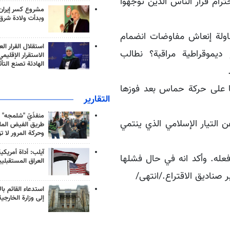
ترام قرار الناس الذين توجهوا
مشروع كسر إيران
وبدأت ولادة شرق
اولة إنعاش مفاوضات انضمام
استقلال القرار الع
 ديموقراطية مراقبة؟ نطالب
الاستقرار الإقليم
الهادئة تصنع التأث
طا على حركة حماس بعد فوزها
التقارير
منفذَيّ "شلمجه" 
ن التيار الإسلامي الذي ينتمي
طريق الفيض الملي
وحركة المرور لا ت
آيلب: أداة أمريكي
عله. وأكد انه في حال فشلها
العراق المستقبلي
ناديق الاقتراع./انتهى/
استدعاء القائم بال
إلى وزارة الخارجية