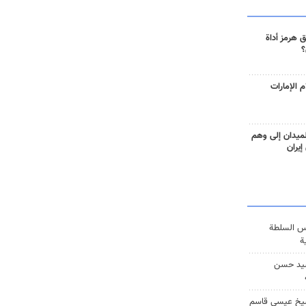
 هرمز أداة
؟
 الإمارات
ميدان إلى وهم
إيران
س السلطة
ة
يد حسن
يخ عيسى قاسم