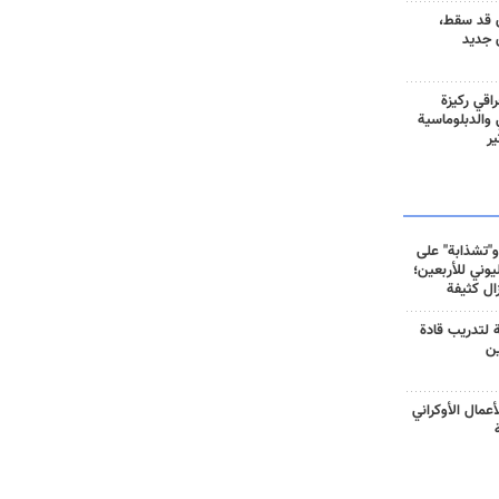
 قد سقط،
 جديد
راقي ركيزة
ي والدبلوماسية
ير
و"تشذابة" على
وني للأربعين؛
زال كثيفة
ة لتدريب قادة
ين
أعمال الأوكراني