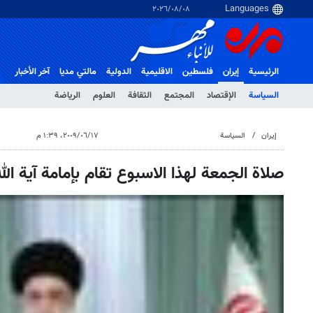
٠٨‏/٠٨‏/٢٠٢٦
الرئيسية
إيران
فلسطین
الاقلیمیة
الدولية
مالتي مدیا
آخر الأخبار
السياسة
الإقتصاد
المجتمع
الثقافة
العلوم
الرياضة
إيران
السياسة
١٧‏/٠٦‏/٢٠٠٩، ١:٣٩ م
صلاة الجمعة لهذا الاسبوع تقام بإمامة آية ال