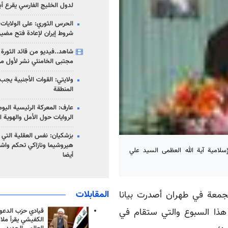
لدول الخليج الفارسي يقرع أب
الحرس الثوري: على الولايات
شروط إيران لإعادة فتح مضي
شاهد..فيديو من قائد الثورة آ
مجتبى الخامنئي نشر لأول مر
ولايتي: القوات الأجنبية يجب 
المنطقة
عارف: المعركة الرئيسية الي
الروايات حول الأمل والهوية ا
بزشكيان: نفس العقلية التي
هيروشيما ونازاكي تحكم واش
إسلامية آية الله العظمى السيد علي
أيضا
المقابلات
الجمعة في طهران أصدرت بيانا
هذا السبوع والتي ستقام في
قيادي حزب الدعوة
الكفيشي يقرأ ملا