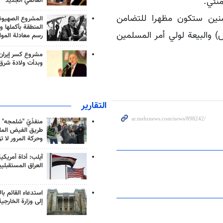
منئي.
العالمي الجديد
ؤمنين ستكون مظهرا للتضامن
المشروع الصهيو
المنطقة بأكملها و
) والبيعة لولي أمر المسلمين
رسم معادلة الموا
مشروع كسر إيران
وبدأت ولادة شرق
التقارير
منفذَيّ "شلمجه" 
طريق الفيض الملي
وحركة المرور لا ت
آيلب: أداة أمريكي
العراق المستقبلي
استدعاء القائم بال
إلى وزارة الخارجية