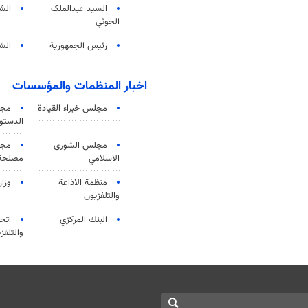
السید عبدالملک
الش
الحوثي
رئيس الجمهورية
الشي
اخبار المنظمات والمؤسسات
مجلس خبراء القيادة
مجل
الدستو
مجلس الشورى
مجم
الاسلامي
مصلحة 
منظمة الاذاعة
وزار
والتلفزیون
البنك المركزي
اتحا
والتلفز