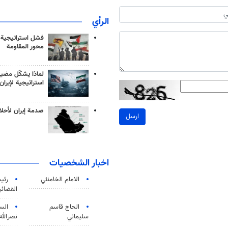
الرأي
فشل استراتيجية
محور المقاومة
لماذا يشكّل مضيق
استراتيجية لإيران
صدمة إيران لأحلام
ارسل
اخبار الشخصيات
الامام الخامنئي
رئی
القضائی
الحاج قاسم
الس
سليماني
نصرالله