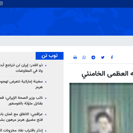
توب تن
ذو القدر: إيران لن تتراجع أبدا
ولا في المفاوضات
له العظمى الخامنئي
سفينة إماراتية تتعرض لهج
هرمز
نائب وزير الصحة الإيراني: قصف
بقنابل ملوّثة بالفوسفور
عراقجي: الاتفاق مع عُمان با
فتح مضيق هرمز مرهون بشر
إنذار باقتراب نفاد مخزونات ا