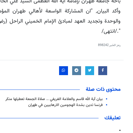
باحة جامعة طهران بإمامة آية الله العظمى السيد علي الخا
وأكد البيان, "ان المشاركة الواسعة لأهالي طهران الم
والوحدة وتجديد العهد لمبادئ الإمام الخميني الراحل (رض
"./انتهى/
رمز الخبر
898242
محتوى ذات صلة
بيان آية الله قاسم والعلامة الغريفي .. صلاة الجمعة تعطيلها منكر
فرنسا تدين بشدة الهجومين الارهابيين في طهران
تعليقك