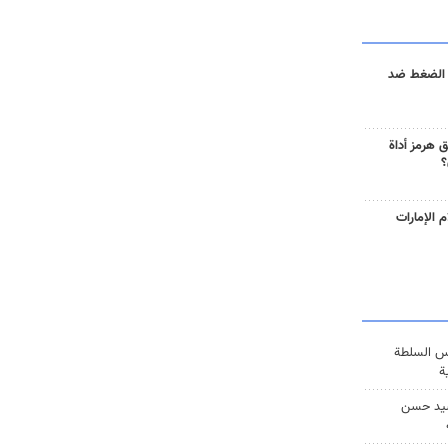
 الضغط ضد
 هرمز أداة
؟
 الإمارات
س السلطة
ة
يد حسن