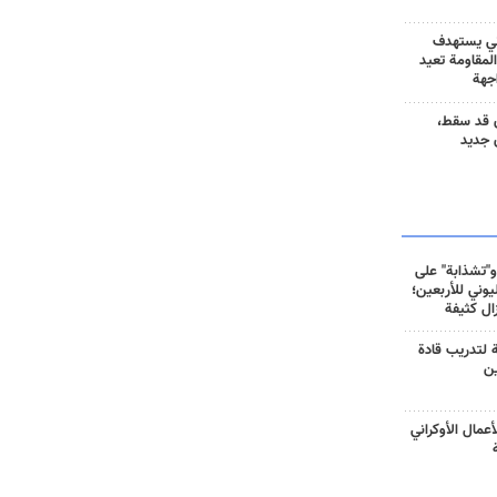
ني يستهدف
المقاومة تعيد
جهة
 قد سقط،
 جديد
و"تشذابة" على
وني للأربعين؛
زال كثيفة
ة لتدريب قادة
ين
أعمال الأوكراني