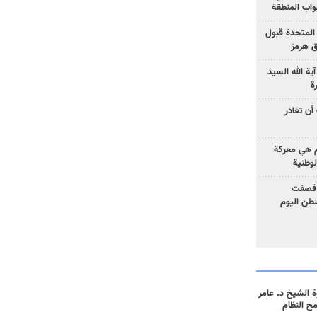
واب المنطقة
 المتحدة قبول
ق هرمز
ية الله السيد
ة
أن تغادر
وم هي معركة
لوطنية
 قصفت
نطن اليوم
 الشيخ د. عامر
مح النظام