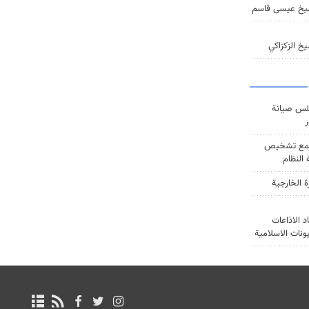
يخ عيسى قاسم
خ الزكزاكي
س صيانة
ر
ع تشخيص
النظام
ة الخارجية
د الاذاعات
يونات الاسلامية