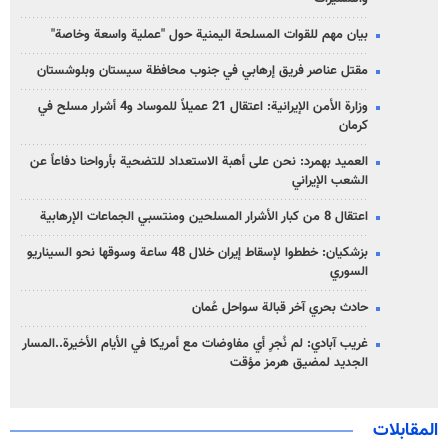
بيان مهم للقوات المسلحة اليمنية حول "عملية واسعة وخاصة"
مقتل عناصر فريق إرهابي في جنوب محافظة سيستان وبلوشستان
وزارة الأمن الإيرانية: اعتقال 21 عميلاً للموساد و4 أشرار مسلح في
كرمان
العميد بهمرد: نحن على أهبة الاستعداد للتضحية بأرواحنا دفاعاً عن
الشعب الإيراني
اعتقال 8 من كبار الأشرار المسلحين ومنتسبي الجماعات الإرهابية
بزشكيان: خططوا لإسقاط إيران خلال 48 ساعة وسوقها نحو السيناريو
السوري
حادث بحري آخر قبالة سواحل عُمان
غريب آبادي: لم نُجرِ أي مفاوضات مع أمريكا في الأيام الأخيرة..المسار
الجديد لمضيق هرمز مؤقت
المقابلات