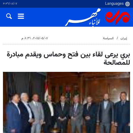
٠٧‏/٠٨‏/٢٠٢٦
إيران
السياسة
٠٧‏/٠٥‏/٢٠١٥، ٨:٣١ م
بري يرعى لقاء بين فتح وحماس ويقدم مبادرة
للمصالحة