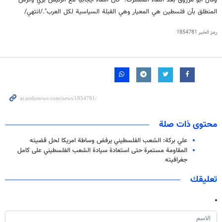
وقال ابو مرزوق بعد اللقاء المشترك: "كان اللقاء ايجابيا مع الرئيس بري وكرس
المنطلق بأن فلسطين هي المعيار وهي القبلة السياسية لكل العرب"./انتهي/
رمز الخبر
1854781
محتوى ذات صلة
علي بركة: الشعب الفلسطيني يرفض وساطة امريكا لحل قضيته
المقاومة مستمرة حتى استعادة سيادة الشعب الفلسطيني على كامل
جغرافيته
تعليقك