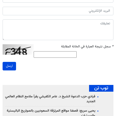
*
سجل نتيجة العبارة في الخانة المقابلة
ارسل
توب تن
قيادي حزب الدعوة الشيخ د. عامر الكفيشي يقرأ ملامح النظام العالمي
الجديد
يحيى سريع: قصفنا مواقع المرتزقة السعوديين بالصواريخ الباليستية
والمسيّرات