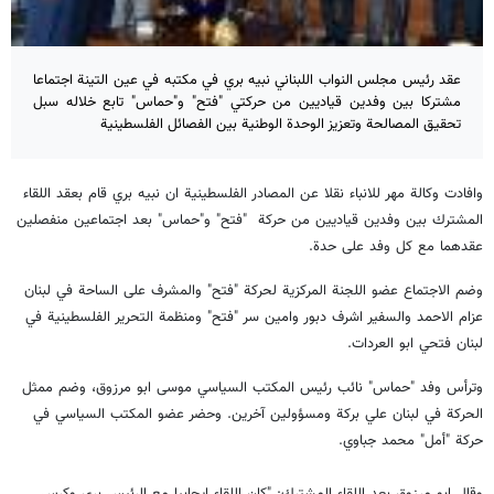
عقد رئيس مجلس النواب اللبناني نبيه بري في مكتبه في عين التينة اجتماعا
مشتركا بين وفدين قياديين من حركتي "فتح" و"حماس" تابع خلاله سبل
تحقيق المصالحة وتعزيز الوحدة الوطنية بين الفصائل الفلسطينية
وافادت وكالة مهر للانباء نقلا عن المصادر الفلسطينية ان نبيه بري قام بعقد اللقاء
المشترك بين وفدين قياديين من حركة "فتح" و"حماس" بعد اجتماعين منفصلين
عقدهما مع كل وفد على حدة.
وضم الاجتماع عضو اللجنة المركزية لحركة "فتح" والمشرف على الساحة في لبنان
عزام الاحمد والسفير اشرف دبور وامين سر "فتح" ومنظمة التحرير الفلسطينية في
لبنان فتحي ابو العردات.
وترأس وفد "حماس" نائب رئيس المكتب السياسي موسى ابو مرزوق، وضم ممثل
الحركة في لبنان علي بركة ومسؤولين آخرين. وحضر عضو المكتب السياسي في
حركة "أمل" محمد جباوي.