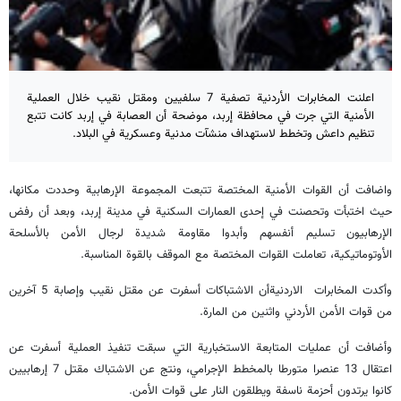
اعلنت المخابرات الأردنية تصفية 7 سلفيين ومقتل نقيب خلال العملية
الأمنية التي جرت في محافظة إربد، موضحة أن العصابة في إربد كانت تتبع
تنظيم داعش وتخطط لاستهداف منشآت مدنية وعسكرية في البلاد.
واضافت أن القوات الأمنية المختصة تتبعت المجموعة الإرهابية وحددت مكانها،
حيث اختبأت وتحصنت في إحدى العمارات السكنية في مدينة إربد، وبعد أن رفض
الإرهابيون تسليم أنفسهم وأبدوا مقاومة شديدة لرجال الأمن بالأسلحة
الأوتوماتيكية، تعاملت القوات المختصة مع الموقف بالقوة المناسبة.
وأكدت المخابرات الاردنيةأن الاشتباكات أسفرت عن مقتل نقيب وإصابة 5 آخرين
من قوات الأمن الأردني واثنين من المارة.
وأضافت أن عمليات المتابعة الاستخبارية التي سبقت تنفيذ العملية أسفرت عن
اعتقال 13 عنصرا متورطا بالمخطط الإجرامي، ونتج عن الاشتباك مقتل 7 إرهابيين
كانوا يرتدون أحزمة ناسفة ويطلقون النار على قوات الأمن.