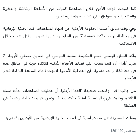
كما ضبطت قوات الأمن خلال المداهمة كميات من الأسلحة الرشاشة والذخيرة
والمتفجرات والصواعق التي كانت بحوزة الإرهابيين.
وفي وقت سابق أعلنت الحكومة الأردنية عن انتهاء المداهمات ضد الخلايا الإرهابية
في محافظة إربد، مؤكدا تصفية 7 من الخارجين على القانون ومقتل نقيب خلال
الاشتباكات.
وأكد الناطق الرسمي باسم الحكومة محمد المومني في تصريح صحفي الأربعاء 2
مارس/آذار، أن المداهمات التي نفذتها الأجهزة الأمنية الثلاثاء جرت في مناطق عدة
في محافظة إربد، مضيفا أن العملية الأمنية انتهت تمام الساعة الثالثة فجر
الأربعاء.
من جانب آخر، أوضحت صحيفة "الغد" الأردنية أن عمليات المداهمات بدأت مساء
الثلاثاء، وجاءت في إطار عملية أمنية بدأت منذ أسبوعين إثر رصد خلية إرهابية في
المنقطة.
ونقلت الصحيفة عن مصادر أمنية أن أعضاء الخلية الإرهابية من الأردنيين./انتهى/
رمز الخبر
1861190