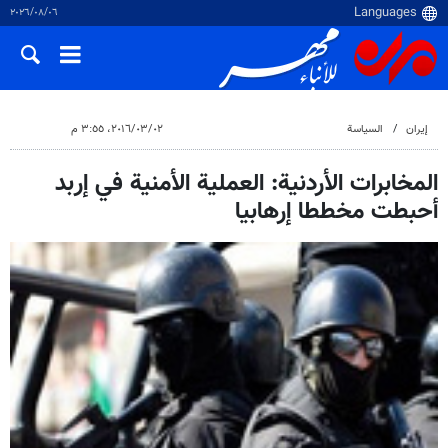
٠٦‏/٠٨‏/٢٠٢٦
إيران
السياسة
٠٢‏/٠٣‏/٢٠١٦، ٣:٥٥ م
المخابرات الأردنية: العملية الأمنية في إربد
أحبطت مخططا إرهابيا