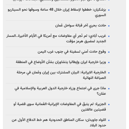
بزشكيان: خططوا لإسقاط إيران خلال 48 ساعة وسوقها نحو السيناريو
السوري
حادث بحري آخر قبالة سواحل عُمان
غريب آبادي: لم نُجرِ أي مفاوضات مع أمريكا في الأيام الأخيرة..المسار
الجديد لمضيق هرمز مؤقت
وقوع حادث أمني لسفينة في جنوب غرب اليمن
وزيرا خارجية ايران وإيطاليا يتشاوران بشأن الأوضاع في المنطقة
الخارجية الايرانية: البيان المشترك بين إيران وعُمان في مرحلة
الصياغة النهائية
ماذا جرى في اجتماع وزراء خارجية الدول العربية والإسلامية في
عمّان؟
الجزيرة: لم يتبقّ في المفاوضات الإيرانية-العُمانية سوى قضية أو
قضيتين عالقتين
اللواء جاويدان: سكان المناطق الحدودية هم خط الدفاع الأول عن
حدود البلاد