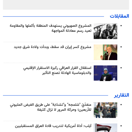
المقابلات
المشروع الصهيوني يستهدف المنطقة بأكملها والمقاومة
تعيد رسم معادلة المواجهة
مشروع كسر إيران قد سقط، وبدأت ولادة شرق جديد
استقلال القرار العراقي ركيزة الاستقرار الإقليمي
والدبلوماسية الهادئة تصنع التأثير
التقارير
منفذَيّ "شلمجه" و"تشذابة" على طريق الفيض المليوني
للأربعين؛ وحركة المرور لا تزال كثيفة
آيلب: أداة أمريكية لتدريب قادة العراق المستقبليين