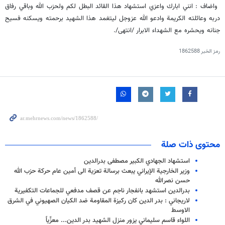
واضاف : انني ابارك واعزي استشهاد هذا القائد البطل لكم ولحزب الله وباقي رفاق
دربه وعائلته الكريمة وادعو الله عزوجل ليتغمد هذا الشهيد برحمته ويسكنه فسيح
جنانه ويحشره مع الشهداء الابرار /انتهى/.
رمز الخبر
1862588
محتوى ذات صلة
استشهاد الجهادي الكبير مصطفى بدرالدين
وزير الخارجية الإيراني يبعث برسالة تعزية الى أمين عام حركة حزب الله
حسن نصرالله
بدرالدين استشهد بانفجار ناجم عن قصف مدفعي للجماعات التكفيرية
لاريجاني : بدر الدين كان ركيزة المقاومة ضد الكيان الصهيوني في الشرق
الاوسط
اللواء قاسم سليماني يزور منزل الشهيد بدر الدين... معزِّياً