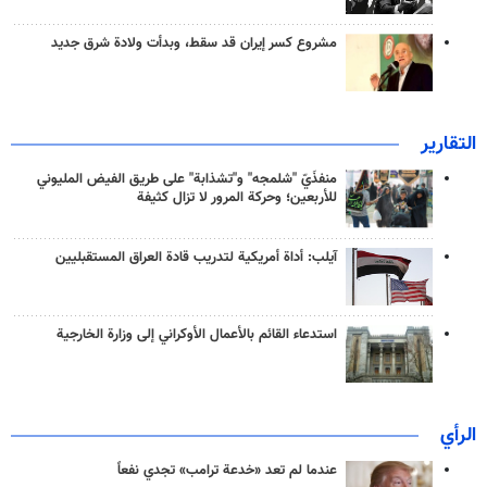
مشروع كسر إيران قد سقط، وبدأت ولادة شرق جديد
التقارير
منفذَيّ "شلمجه" و"تشذابة" على طريق الفيض المليوني
للأربعين؛ وحركة المرور لا تزال كثيفة
آيلب: أداة أمريكية لتدريب قادة العراق المستقبليين
استدعاء القائم بالأعمال الأوكراني إلى وزارة الخارجية
الرأي
عندما لم تعد «خدعة ترامب» تجدي نفعاً