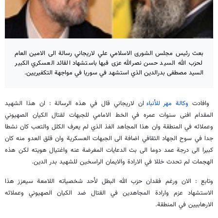
بعث رئيس مجلس الشورى الاسلامي علي لاريجاني رسالة الى الامين العام
لحزب الله السيد حسن نصرالله عزى فيها باستشهاد القائد العسكري الكبير
السيد مصطفى بدرالدين الذي استشهد في سوريا في مواجهة التكفيريين.
وافادت
وكالة مهر للأنباء
ان لاريجاني قال في هذه الرسالة : ان هذا الشهيد
المقدام افنى سنوات عمره في الخط الامامي للجبهات لقتال الكيان الصهيوني
وعملائه في المنطقة وان هذا المجاهد الفذ الذي لم يعرف الكلل والتعب كان نشطا
جدا في سوح الجهاد الثقافي اضافة الى الجبهات العسكرية وان قلق العدو منه كان
كبيرا الى درجة عمد دوما الى بث الدعايات المغرضة عنه واغتيال هويته لكن هذه
الهجمات لم تحدث خللا في الارادة والايمان الراسخين للشهيد بدر الدين.
وتابع : الان ورغم فقدان حزب الله البطل لأحد شخصياته اللامعة سيعزز هذا
الاستشهاد عزم وارادة المجاهدين في القتال ضد الكيان الصهيوني وعملائه
الارهابيين في المنطقة.