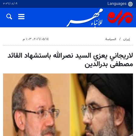
٠٩‏/٠٨‏/٢٠٢٦
إيران
السياسة
١٤‏/٠٥‏/٢٠١٦، ١:٠٣ م
لاريجاني يعزي السيد نصرالله باستشهاد القائد
مصطفى بدرالدين