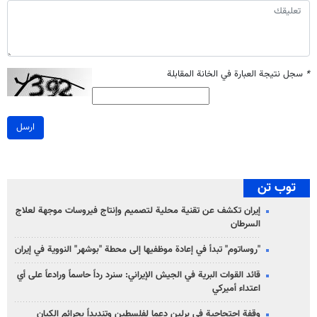
*
سجل نتيجة العبارة في الخانة المقابلة
ارسل
توب تن
إيران تكشف عن تقنية محلية لتصميم وإنتاج فيروسات موجهة لعلاج
السرطان
"روساتوم" تبدأ في إعادة موظفيها إلى محطة "بوشهر" النووية في إيران
قائد القوات البرية في الجيش الإيراني: سنرد رداً حاسماً ورادعاً على أي
اعتداء أميركي
وقفة احتجاجية في برلين دعما لفلسطين وتنديداً بجرائم الكيان