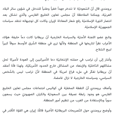
برومندي قال أنّ السّعوديّة لا تتدخر جهداً خفياً وعلنياً للتدخل في شؤون سائر البلاد
العربيّة، ويمكننا الملاحظة أنّ مجلس تعاون الخليج الفارسي والّذي تشكل بعد
انتصار الثورة الإسلاميّة رفع شعار المعاداة لإيران وكانت كل توجيهاته تنتقد سياسات
الجمهوريّة الإسلاميّة.
وتابع عضو اللجنة الأمنيّة والسياسة الخارجية أنّ بريطانيا كانت دماً حليفة هؤلاء
الأعراب نظراً لتاريخها في المنطقة ولأنّها ترى في منطقة الشّرق الأوسط سوقاً كبيراً
لبيع السّلاح.
وأشار إلى أن ترامب في حملته الإنتخابيّة دعا الأميركيين إلى العودة لأميركا لحل
مشاكلهم الدّاخليّة والإبتعاد عن المشاكل خارج الحدود الأمريكيّة، ولهذا فأنا أعتقد
أنّ بريطانيا تفكّر في ملء فراغ امريكا في المنطقة لأنّ ترامب ليس بالشّخص
السياسي، وسياسته الخارجية لا تزال غامضة.
وأضاف برومندي أنّ النقطة المخفيّة في كواليس اجتماعات مجلس تعاون الخليج
الفارسي هو وجود رابطة عميقة بين السعوديّة والكيان الصهيونيّ حيث يسعون
سوياً وبالإستفادة من الغرب من تنظيم أمور المنطقة.
وأوضح برومندي حول التّصريحات البريطانيّة الأخيرة قائلًا: إيران هي القوّة الأقدر في