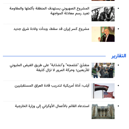
المشروع الصهيوني يستهدف المنطقة بأكملها والمقاومة
تعيد رسم معادلة المواجهة
مشروع كسر إيران قد سقط، وبدأت ولادة شرق جديد
التقارير
منفذَيّ "شلمجه" و"تشذابة" على طريق الفيض المليوني
للأربعين؛ وحركة المرور لا تزال كثيفة
آيلب: أداة أمريكية لتدريب قادة العراق المستقبليين
استدعاء القائم بالأعمال الأوكراني إلى وزارة الخارجية