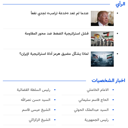
الرأي
عندما لم تعد «خدعة ترامب» تجدي نفعاً
فشل استراتيجية الضغط ضد محور المقاومة
لماذا يشكّل مضيق هرمز أداة استراتيجية لإيران؟
اخبار الشخصيات
الامام الخامنئي
رئیس السلطة القضائیة
الحاج قاسم سليماني
السيد حسن نصرالله
السید عبدالملک الحوثي
الشيخ عيسى قاسم
رئيس الجمهورية
الشيخ الزكزاكي