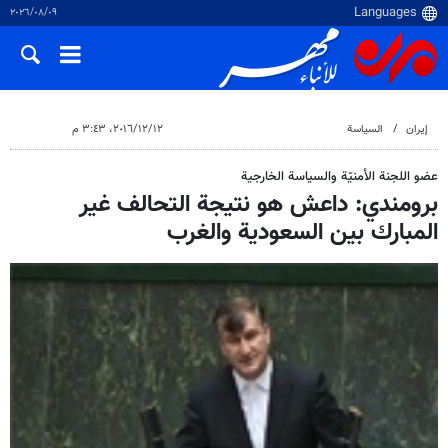
٠٩‏/٠٨‏/٢٠٢٦
إيران
السياسة
١٢‏/١٢‏/٢٠١٦، ٣:٤٣ م
عضو اللجنة الأمنيّة والسياسة الخارجية
برومندي: داعش هو نتيجة التحالف غير
المبارك بين السعودية والغرب