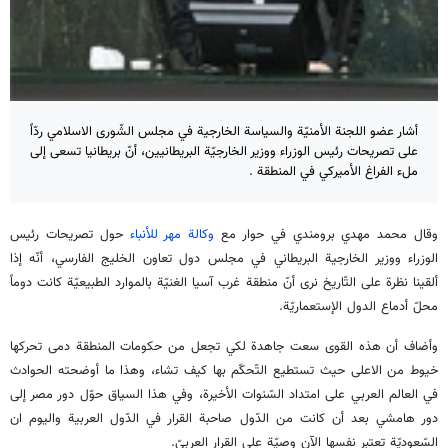
أشار عضو اللجنة الأمنيّة والسياسة الخارجية في مجلس الشّورى الاسلامي ردّاً
على تصريحات رئيس الوزراء ووزير الخارجيّة البريطانيين، أنّ بريطانيا تسعى إلى
ملء الفراغ الأميركي في المنطقة .
وقال محمد مهدي برومندي في حوار مع
وكالة مهر للأنباء
حول تصريحات رئيس
الوزراء ووزير الخارجية البريطاني في مجلس دول تعاون الخليج الفارسي، أنّه إذا
ألقينا نظرة على التّاريخ نرى أنّ منطقة غرب آسيا الغنيّة بالموارد الطبيعيّة كانت دوماً
محلّ أدماع الدول الإستعماريّة.
وأضاف أن هذه القوى سعت جاهدة لكي تجعل من حكومات المنطقة دمى تحركها
خيوط من الاعلى حيث تستطيع التّحكّم بها كيف تشاء، وهذا ما أوضحته الحوادث
في العالم العربي على امتداد السّنوات الأخيرة، وفي هذا السياق حوّل دور مصر إلى
دور هامشي بعد أن كانت من الدّول صاحبة القرار في الدّول العربية واليوم ان
السّعوديّة تعتبر نفسها الآن وصيّة على القرار العربيّ.