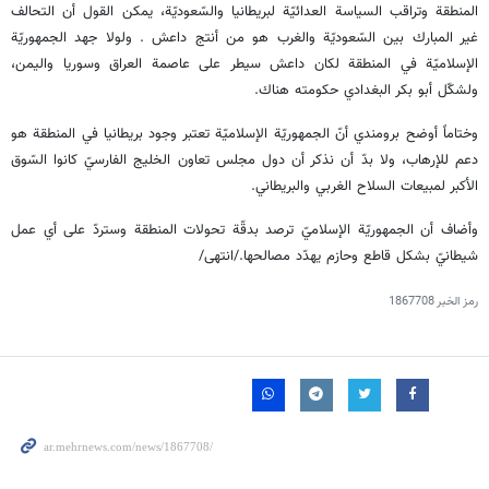
المنطقة وتراقب السياسة العدائيّة لبريطانيا والسّعوديّة، يمكن القول أن التحالف
غير المبارك بين السّعوديّة والغرب هو من أنتج داعش . ولولا جهد الجمهوريّة
الإسلاميّة في المنطقة لكان داعش سيطر على عاصمة العراق وسوريا واليمن،
ولشكّل أبو بكر البغدادي حكومته هناك.
وختاماً أوضح برومندي أنّ الجمهوريّة الإسلاميّة تعتبر وجود بريطانيا في المنطقة هو
دعم للإرهاب، ولا بدّ أن نذكر أن دول مجلس تعاون الخليج الفارسيّ كانوا السّوق
الأكبر لمبيعات السلاح الغربي والبريطاني.
وأضاف أن الجمهوريّة الإسلاميّ ترصد بدقّة تحولات المنطقة وستردّ على أي عمل
شيطانيّ بشكل قاطع وحازم يهدّد مصالحها./انتهی/
رمز الخبر
1867708