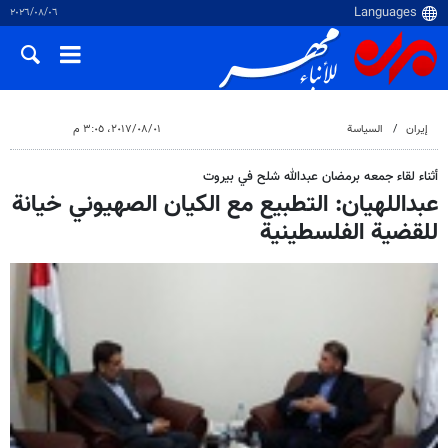
٠٦‏/٠٨‏/٢٠٢٦
إيران
السياسة
٠١‏/٠٨‏/٢٠١٧، ٣:٠٥ م
أثناء لقاء جمعه برمضان عبدالله شلح في بيروت
عبداللهيان: التطبيع مع الكيان الصهيوني خيانة
للقضية الفلسطينية