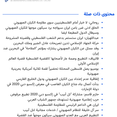
محتوى ذات صلة
روحاني: لا خيار أمام الفلسطينيين سوى مقاومة الكيان الصهيوني
الحاق ادنى ضرر بامن ايران سيواجه برد سيكون موجها للكيان الصهيوني
وسيطال الدول المطبعة ايضا
عبداللهيان: ايران ستستمر بدعم الشعب الفلسطيني وقضيته المشروعة
حركة الجهاد الإسلامي تدين تصريحات عادل الجبير وملك البحرين
وفد ممثل عن الكيان الصهيوني يشارك بمؤتمر "الملاحة" في البحرين ضد
إيران
قالیباف: التطبيع وصمة عار لأصحابها /القضية الفلسطية قضية العالم
الإسلامي الآولى
بومبيو يصل فلسطين المحتلة تحضيراً لقمة ثلاثية أمريكية بحرينية
صهيونية
إتفاقية عدم إعتداء بين الكيان الصهيوني ودول الخليج الفارسي
بدأت أعمال بناء جناح الكيان الغاصب في معرض إكسبو دبي 2020 في
دولة الإمارات
حازم قاسم: مشاركة "تل أبيب" في إكسبو دبي 2020 تطبيع مرفوض
حرب إعلامية صهيونية تستهدف جمهور الشباب العربي
ايران هي الداعم الرئيسي للمقاومة الفلسطينية
سر آل خليفة للنظام الصهيوني / خدمات مجانية لتل أبيب
التطبیع العربي مع العدو الصهیوني سیکون موجهاً ضد القضیة