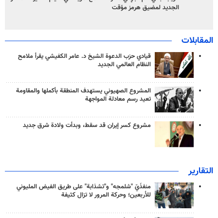
الجديد لمضيق هرمز مؤقت
المقابلات
قيادي حزب الدعوة الشيخ د. عامر الكفيشي يقرأ ملامح
النظام العالمي الجديد
المشروع الصهيوني يستهدف المنطقة بأكملها والمقاومة
تعيد رسم معادلة المواجهة
مشروع كسر إيران قد سقط، وبدأت ولادة شرق جديد
التقارير
منفذَيّ "شلمجه" و"تشذابة" على طريق الفيض المليوني
للأربعين؛ وحركة المرور لا تزال كثيفة