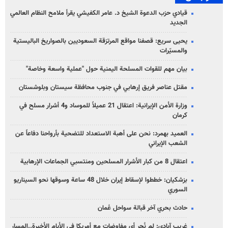
قيادي حزب الدعوة الشيخ د. عامر الكفيشي يقرأ ملامح النظام العالمي
الجديد
يحيى سريع: قصفنا مواقع المرتزقة السعوديين بالصواريخ الباليستية
والمسيّرات
بيان مهم للقوات المسلحة اليمنية حول "عملية واسعة وخاصة"
مقتل عناصر فريق إرهابي في جنوب محافظة سيستان وبلوشستان
وزارة الأمن الإيرانية: اعتقال 21 عميلاً للموساد و4 أشرار مسلح في
كرمان
العميد بهمرد: نحن على أهبة الاستعداد للتضحية بأرواحنا دفاعاً عن
الشعب الإيراني
اعتقال 8 من كبار الأشرار المسلحين ومنتسبي الجماعات الإرهابية
بزشكيان: خططوا لإسقاط إيران خلال 48 ساعة وسوقها نحو السيناريو
السوري
حادث بحري آخر قبالة سواحل عُمان
غريب آبادي: لم نُجرِ أي مفاوضات مع أمريكا في الأيام الأخيرة..المسار