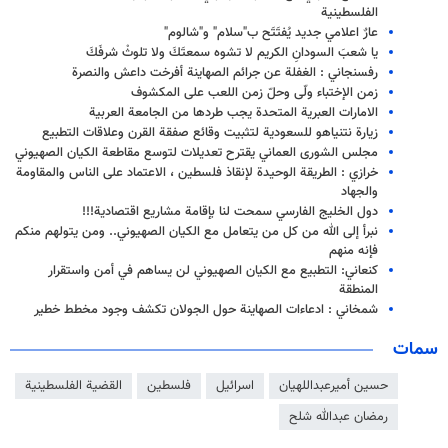
الفلسطینیة
عارٌ اعلامي جديد يُفتَتَح ب"سلام" و"شالوم"
يا شعبَ السودانِ الكريم لا تشوه سمعتَكَ ولا تلوثْ شرفَكَ
رفسنجاني : الغفلة عن جرائم الصهاينة أفرخت داعش والنصرة
زمن الإختباء ولّى وحلّ زمن اللعب على المكشوف
الامارات العبرية المتحدة يجب طردها من الجامعة العربية
زيارة نتنياهو للسعودية لتثبيت وقائع صفقة القرن وعلاقات التطبيع
مجلس الشورى العماني يقترح تعديلات لتوسع مقاطعة الكيان الصهيوني
خرازي : الطريقة الوحيدة لإنقاذ فلسطين ، الاعتماد على الناس والمقاومة
والجهاد
دول الخليج الفارسي سمحت لنا بإقامة مشاريع اقتصادية!!!
نبرأ إلى الله من كل من يتعامل مع الكيان الصهيوني.. ومن يتولهم منكم
فإنه منهم
كنعاني: التطبيع مع الكيان الصهيوني لن يساهم في أمن واستقرار
المنطقة
شمخاني : ادعاءات الصهاينة حول الجولان تكشف وجود مخطط خطير
سمات
حسين أميرعبداللهيان
اسرائيل
فلسطين
القضية الفلسطينية
رمضان عبدالله شلح