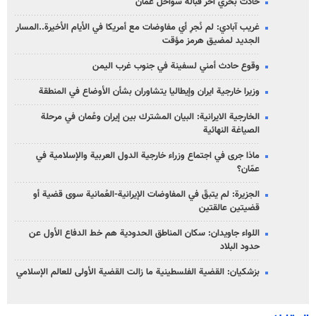
حادث بحري آخر قبالة سواحل عُمان
غريب آبادي: لم نُجرِ أي مفاوضات مع أمريكا في الأيام الأخيرة..المسار
الجديد لمضيق هرمز مؤقت
وقوع حادث أمني لسفينة في جنوب غرب اليمن
وزيرا خارجية ايران وإيطاليا يتشاوران بشأن الأوضاع في المنطقة
الخارجية الايرانية: البيان المشترك بين إيران وعُمان في مرحلة
الصياغة النهائية
ماذا جرى في اجتماع وزراء خارجية الدول العربية والإسلامية في
عمّان؟
الجزيرة: لم يتبقّ في المفاوضات الإيرانية-العُمانية سوى قضية أو
قضيتين عالقتين
اللواء جاويدان: سكان المناطق الحدودية هم خط الدفاع الأول عن
حدود البلاد
بزشكيان: القضية الفلسطينية ما زالت القضية الأولى للعالم الإسلامي