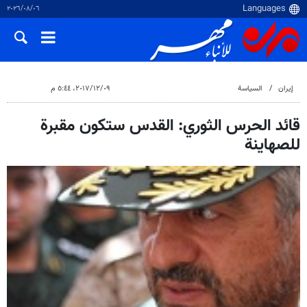
٠٦‏/٠٨‏/٢٠٢٦
إيران
السياسة
٠٩‏/١٢‏/٢٠١٧، ٥:٤٤ م
قائد الحرس الثوري: القدس ستكون مقبرة
للصهاينة