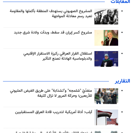
المقابلات
المشروع الصهيوني يستهدف المنطقة بأكملها والمقاومة
تعيد رسم معادلة المواجهة
مشروع كسر إيران قد سقط، وبدأت ولادة شرق جديد
استقلال القرار العراقي ركيزة الاستقرار الإقليمي
والدبلوماسية الهادئة تصنع التأثير
التقارير
منفذَيّ "شلمجه" و"تشذابة" على طريق الفيض المليوني
للأربعين؛ وحركة المرور لا تزال كثيفة
آيلب: أداة أمريكية لتدريب قادة العراق المستقبليين