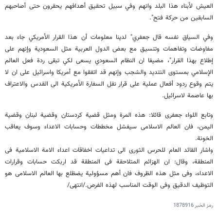
العيش لأبناء هذا البلد وانهم وفي سبيل تحقيق أهدافهم يحقرون حتى أصاحبهم
السابقين من حركة فتح".
وفي السياق نفسه قال جعفري" لدينا معلومات أن هذا القرار الأمريكي جاء بعد
مفاوضات وتفاهمات وتنسيق مع بعض الدول العربية مثل السعودية وإنهم على
إطلاع بهذا القرار"، مضيفا ان النظام السعودي يسعى لكي تبقى ردة فعل العالم
الإسلامي بمستوى التنديد والشجب وإنهم قد اتفقوا مع أمريكا واسرائيل على ان لا
يتم وقوع ردود أفعال عملية على قرار نقل السفارة الأمريكية الى القدس والاعتراف
بها عاصمة لاسرائيل.
وتابع اللواء جعفری قائلا: هذه المرة ومثل قضیة کردستان وقضیة لبنان وقضیة
الیمن، فان العالم الاسلامی سیفشل مخططات وحسابات الاعداء وسوف یعاقب
الخونة.
واشار القائد العام للحرس الثوری الى تداعیات اخفاقات اعداء الامة الاسلامیة فی
المنطقة، وقال: ان الهزائم المتلاحقة فی المنطقة قد اربکت حسابات وقرارات
الاعداء، وفی مثل هذه الظروف فان أهم مسؤولیة یضظلع بها العالم الاسلامی هو
التوظیف الدقیق وفی الوقت المناسب لهذه الفرص./انتهى/
رمز الخبر
1878916