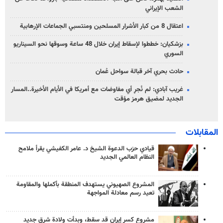
الشعب الإيراني
اعتقال 8 من كبار الأشرار المسلحين ومنتسبي الجماعات الإرهابية
بزشكيان: خططوا لإسقاط إيران خلال 48 ساعة وسوقها نحو السيناريو
السوري
حادث بحري آخر قبالة سواحل عُمان
غريب آبادي: لم نُجرِ أي مفاوضات مع أمريكا في الأيام الأخيرة..المسار
الجديد لمضيق هرمز مؤقت
المقابلات
قيادي حزب الدعوة الشيخ د. عامر الكفيشي يقرأ ملامح
النظام العالمي الجديد
المشروع الصهيوني يستهدف المنطقة بأكملها والمقاومة
تعيد رسم معادلة المواجهة
مشروع كسر إيران قد سقط، وبدأت ولادة شرق جديد