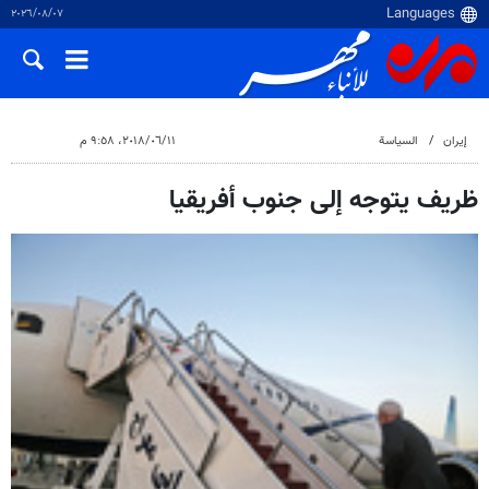
٠٧‏/٠٨‏/٢٠٢٦
إيران
السياسة
١١‏/٠٦‏/٢٠١٨، ٩:٥٨ م
ظريف يتوجه إلى جنوب أفريقيا