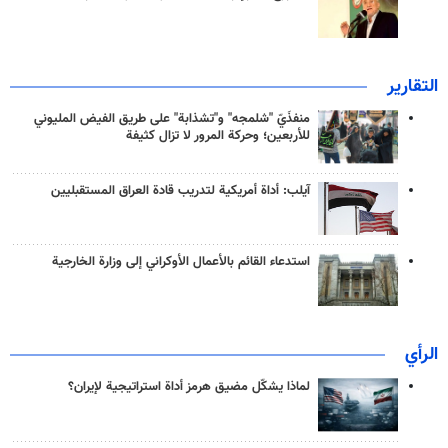
التقارير
منفذَيّ "شلمجه" و"تشذابة" على طريق الفيض المليوني
للأربعين؛ وحركة المرور لا تزال كثيفة
آيلب: أداة أمريكية لتدريب قادة العراق المستقبليين
استدعاء القائم بالأعمال الأوكراني إلى وزارة الخارجية
الرأي
لماذا يشكّل مضيق هرمز أداة استراتيجية لإيران؟