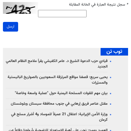
*
سجل نتيجة العبارة في الخانة المقابلة
ارسل
توب تن
قيادي حزب الدعوة الشيخ د. عامر الكفيشي يقرأ ملامح النظام العالمي
الجديد
يحيى سريع: قصفنا مواقع المرتزقة السعوديين بالصواريخ الباليستية
والمسيّرات
بيان مهم للقوات المسلحة اليمنية حول "عملية واسعة وخاصة"
مقتل عناصر فريق إرهابي في جنوب محافظة سيستان وبلوشستان
وزارة الأمن الإيرانية: اعتقال 21 عميلاً للموساد و4 أشرار مسلح في
كرمان
العميد بهمرد: نحن على أهبة الاستعداد للتضحية بأرواحنا دفاعاً عن