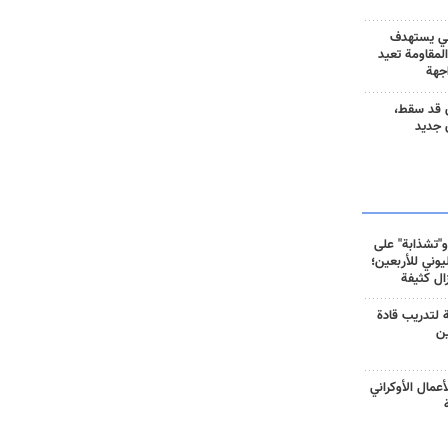
ني يستهدف
المقاومة تعيد
جهة
 قد سقط،
 جديد
و"تشذابة" على
وني للأربعين؛
زال كثيفة
ة لتدريب قادة
ين
أعمال الأوكراني