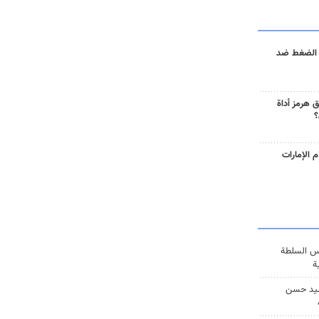
 الضغط ضد
 هرمز أداة
؟
 الإمارات
س السلطة
ة
يد حسن