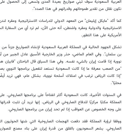
العربية السعودية سوف تبني صواريخ بعيدة المدى وتسعى إلى الحصول على 
نكون نقلل من تقدير طموحاتهم وقدراتهم في هذا الصدد".
كما أكد "مايكل إيليمان" من المعهد الدولي للدراسات الاستراتيجية ومقره لندن
الاستراتيجية والدولية ومقره واشنطن، أنه حتى الآن، لم ترد أي من السفارة ال
الأمريكية على هذا التطور.
تشكل الجهود الحالية في المملكة العربية السعودية لإنشاء الصواريخ جزءاً من ا
بن سلمان". وفي العام الماضي، حذر وزير الخارجية الأسبق عادل الجبير م
نووية إذا قامت إيران بالشيء نفسه. وفي هذا السياق قال الباحثان "فابيان هين
"من الصعب معرفة ما إذا كانت السعودية تستعد لتفعيل برنامجها النووي بصوا
"إذا كانت الرياض ترغب في امتلاك أسلحة نووية، بشكل عام، فهي تريد أيضًا 
محليًا".
المملكة مكتبًا مركزيًا للدفاع الصاروخي في الرياض. إنها تريد أن تثبت قدراتها 
على وجه الخصوص عن العواقب إذا لم تحد إيران من برنامجها الصاروخي.
ووفقا لرؤية المملكة فقد دفعت الهجمات الصاروخية التي شنها الحوثيون الي
الصاروخي. يشعر السعوديون بالقلق من قدرة إيران على بناء مصنع للصواري