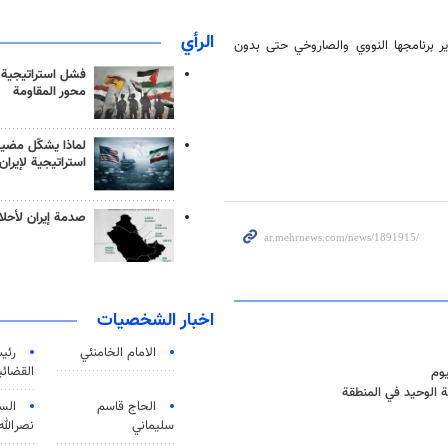
الرأي
ر برنامجها النووي والصاروخي حتى بدون
فشل استراتيجية
محور المقاومة
لماذا يشكّل مضيق
استراتيجية لإيران
صدمة إيران لأحلام
اخبار الشخصيات
الامام الخامنئي
رئی
القضائی
يوم
ة الوحيد في المنطقة
الحاج قاسم
الس
سليماني
نصرالله