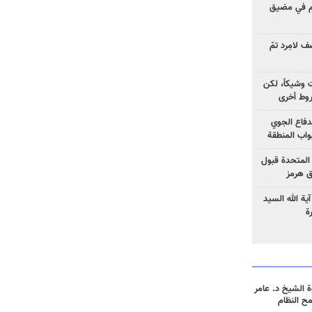
وم في مضيق
 لامِرد تمّ
ت وشيكاً، لكن
وط أخرى
لدفاع الجوي
واب المنطقة
 المتحدة قبول
ق هرمز
ية الله السيد
ة
 الشيخ د. عامر
مح النظام