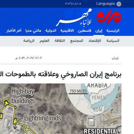
٠٨‏/٠٨‏/٢٠٢٦
الرئيسية
إيران
فلسطین
الاقلیمیة
الدولية
مالتي مدیا
آخر الأخبار
السياسة
الإقتصاد
المجتمع
الثقافة
العلوم
الرياضة
إيران
٠٢‏/٠٢‏/٢٠١٩، ٨:٤٩ م
برنامج إيران الصاروخي وعلاقته بالطموحات ا