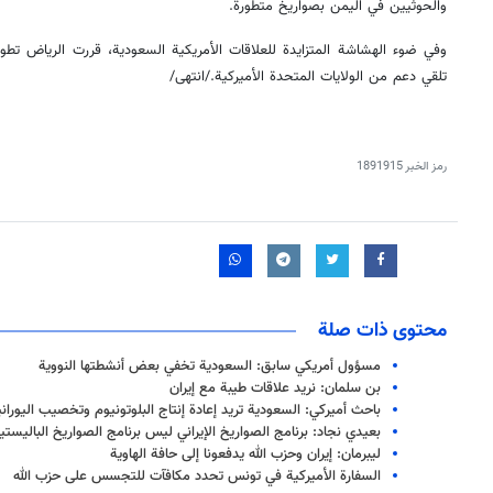
والحوثيين في اليمن بصواريخ متطورة.
وفي ضوء الهشاشة المتزايدة للعلاقات الأمريكية السعودية، قررت الرياض تطوي
تلقي دعم من الولايات المتحدة الأميركية./انتهى/
رمز الخبر
1891915
محتوى ذات صلة
مسؤول أمريكي سابق: السعودية تخفي بعض أنشطتها النووية
بن سلمان: نريد علاقات طيبة مع إيران
باحث أميركي: السعودية تريد إعادة إنتاج البلوتونيوم وتخصيب اليوران
بعيدي نجاد: برنامج الصواريخ الإيراني ليس برنامج الصواريخ الباليستي
ليبرمان: إيران وحزب الله يدفعونا إلى حافة الهاوية
السفارة الأميركية في تونس تحدد مكافآت للتجسس على حزب الله