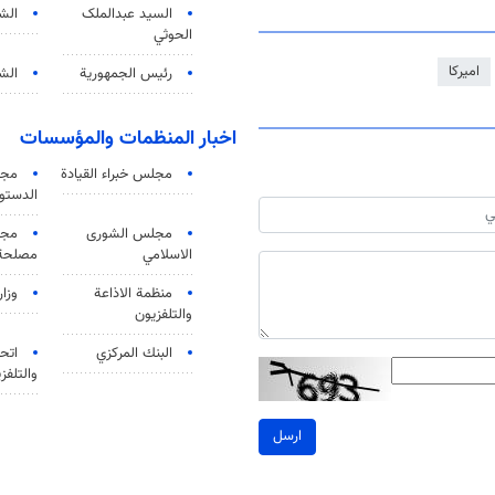
السید عبدالملک
الش
الحوثي
اميركا
رئيس الجمهورية
الشي
اخبار المنظمات والمؤسسات
مجلس خبراء القيادة
مجل
الدستو
مجلس الشورى
مجم
الاسلامي
مصلحة 
منظمة الاذاعة
وزار
والتلفزیون
البنك المركزي
اتحا
والتلفز
ارسل