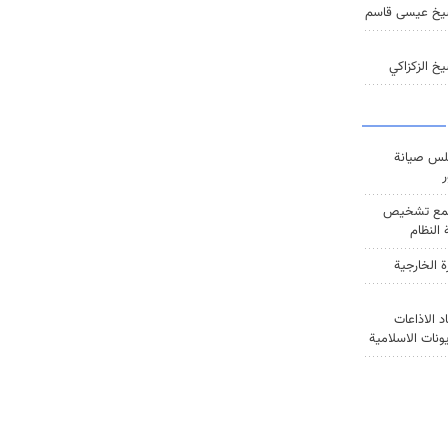
يخ عيسى قاسم
خ الزكزاكي
س صيانة
ر
ع تشخيص
النظام
ة الخارجية
د الاذاعات
يونات الاسلامية