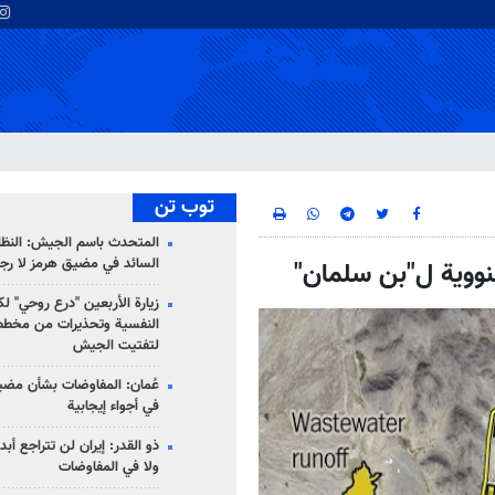
توب تن
المتحدث باسم الجيش: النظام 
السائد في مضيق هرمز لا رج
لنووية ل"بن سلمان"
زيارة الأربعين "درع روحي" لك
النفسية وتحذيرات من مخطط
لتفتيت الجيش
عُمان: المفاوضات بشأن مضي
في أجواء إيجابية
ذو القدر: إيران لن تتراجع أبدا
ولا في المفاوضات