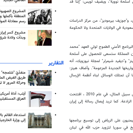
العالمي الجديد
أسلحة نووية"، ويضيف لويس: "إننا قد
المشروع الصهيو
المنطقة بأكملها و
، و"جوزيف بيرموديز"، من مركز الدراسات
رسم معادلة الموا
سعودية في الولايات المتحدة ولا الحكومة
مشروع كسر إيران
وبدأت ولادة شرق
لبرنامج الأمني الطموح لولي العهد "محمد
ن أن المملكة ستسعى للحصول على أسلحة
ز" و"ديفيد شيمرلر" لمجلة نيوزويك، أنه
التقارير
ريخها الجديدة المزعومة". وأضاف هينز:
منفذَيّ "شلمجه" 
أن تمتلك الوسائل لبناء أنظمة الإرسال
طريق الفيض الملي
وحركة المرور لا ت
آيلب: أداة أمريكي
في السنوات الأخيرة، كانت السعودية أكثر انفتاحاً على برنامجها الصاروخي. على سبيل المثال، في عام 2010 ، افتتحت
العراق المستقبلي
الرادعة. كما تريد إيصال رسالة إلى إيران
استدعاء القائم بال
إلى وزارة الخارجية
منيون على الرياض إلى توسيع برنامجها
خ في سوريا لتزويد حزب الله في لبنان