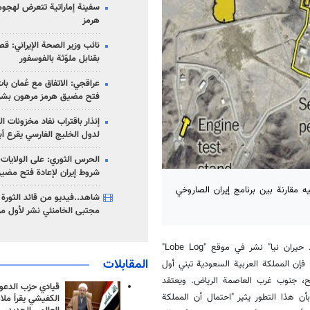
سفينة إماراتية تتعرض لهج
هرمز
نائب وزير الصحة الإيراني: قصف
بقنابل ملوّثة بالفوسفور
عراقجي: الاتفاق مع عُمان با
فتح مضيق هرمز مرهون بشر
إنذار باقتراب نفاد مخزونات ا
لدول الخليج الفارسي يقرع أب
الحرس الثوري: على الولايات
شروط إيران لإعادة فتح مضي
، أجرى فيه مقارنة بين برنامج إيران الصاروخي
شاهد..فيديو من قائد الثورة آ
مجتبى الخامنئي نشر لأول مر
، بأنه حسب ما جاء في مقال للمحلل الإيراني "جواد حيران نيا" نشر في موقع "Lobe Log"
المقابلات
فإن المملكة العربية السعودية تبني أول
ح، جنوب غرب العاصمة الرياض. ويعتقد
قيادي حزب الدعوة
ن هذا التطور يثير "احتمال أن المملكة
الكفيشي يقرأ ملا