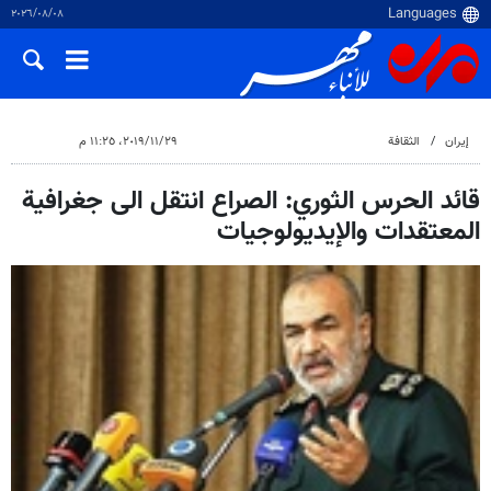
٠٨‏/٠٨‏/٢٠٢٦
إيران
الثقافة
٢٩‏/١١‏/٢٠١٩، ١١:٢٥ م
قائد الحرس الثوري: الصراع انتقل الى جغرافية
المعتقدات والإيديولوجيات