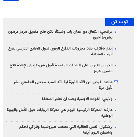
توب تن
عراقجي: الاتفاق مع عُمان بات وشيكاً، لكن فتح مضيق هرمز مرهون
بشروط أخرى
إنذار باقتراب نفاد مخزونات الدفاع الجوي لدول الخليج الفارسي يقرع
أبواب المنطقة
الحرس الثوري: على الولايات المتحدة قبول شروط إيران لإعادة فتح
مضيق هرمز
شاهد..فيديو من قائد الثورة آية الله السيد مجتبى الخامنئي نشر
لأول مرة
ولايتي: القوات الأجنبية يجب أن تغادر المنطقة
عارف: المعركة الرئيسية اليوم هي معركة الروايات حول الأمل والهوية
الوطنية
بزشكيان: نفس العقلية التي قصفت هيروشيما ونازاكي تحكم
واشنطن اليوم أيضا