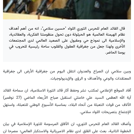
قال القائد العام للحرس الثوري اللواء "حسين سلامي"، انه من أهم أهداف
نظام الهيمنة العالمية هو الحيلولة دون تحول منظومتنا الفكرية، والعقائدية،
والإسلامية الى نموذج حي ومقبول على الصعيد العالمي لدى المجتمعات
الأخرى ولهذا جعل من جغرافية العقول والقلوب ساحة رئيسية للحروب في
يومنا الحاضر.
وبين سلامي ان الصراع والعدوان انتقل اليوم من جغرافية الأرض الى جغرافية
المعتقدات والوعي والأهداف و الرؤى والإيديولوجيات.
أفاد الموقع الإعلامي لمكتب نشر وحفظ آثار قائد الثورة الاسلامية، ان سماحة القائد
آية الله العظمى السيد علي خامنئي استقبل صباح الأربعاء الماضي (27 نوفمبر)
الآلاف من قوات التعبئة من أنحاء البلاد، بمناسبة الأسبوع الوطني للتعبئة، واستهل
الإجتماع بتصريحات اللواء سلامي.
وأضاف القائد العام للحرس الثوري، ان الآفاق المرسومة للثورة الإسلامية في بيان
الخطوة الثانية، بعث على القلق لدى نظام الامبريالية والاستكبار العالمي؛ مصرحا ان