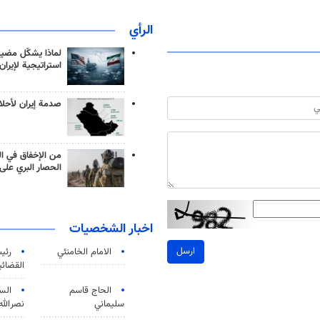
الرأي
لماذا يشكّل مضيق
استراتيجية لإيران
صدمة إيران لأحلام
من الإخفاق في ال
الحصار البري على 
اخبار الشخصيات
ارسل
الامام الخامنئي
رئی
القضائی
الحاج قاسم
الس
سليماني
نصرالله