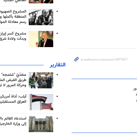
العالمي الجديد
المشروع الصهيو
المنطقة بأكملها و
رسم معادلة الموا
مشروع كسر إيران
وبدأت ولادة شرق
التقارير
منفذَيّ "شلمجه" 
طريق الفيض الملي
وحركة المرور لا ت
ور
آيلب: أداة أمريكي
العراق المستقبلي
استدعاء القائم بال
إلى وزارة الخارجية