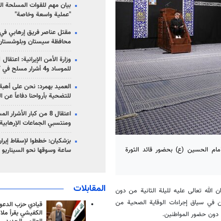
بيان مهم للقوات المسلحة ال
"عملية واسعة وخاصة"
مقتل عناصر فريق إرهابي في
محافظة سيستان وبلوشستان
للموساد و4 أشرار مسلح في كرمان
العميد بهمرد: نحن على أهبة 
للتضحية بأرواحنا دفاعاً عن ا
اعتقال 8 من كبار الأشرار 
ومنتسبي الجماعات الإرهابية
مام الحسين (ع) بحضور قائد الثورة
ساعة وسوقها نحو السيناريو 
المقابلات
 الله تعالى عليه لليلة الثانية من دون
كن في سياق إجراءات الوقاية الصحية من
قيادي حزب الدعوة
الكفيشي يقرأ ملا
 دون حضور المواطنين.