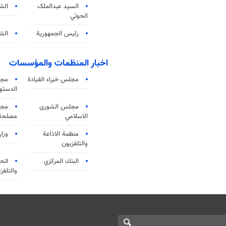
السید عبدالملک
الش
الحوثي
رئيس الجمهورية
الشي
اخبار المنظمات والمؤسسات
مجلس خبراء القيادة
مجل
الدستو
مجلس الشورى
مجم
الاسلامي
مصلحة 
منظمة الاذاعة
وزار
والتلفزیون
البنك المركزي
اتحا
والتلفز