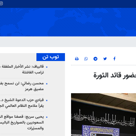
توب تن
قاليباف: نشر الأخبار الملفقة
ترامب الفاشلة
ضور قائد الثورة
محسن رضائي: لن نسمح بفتح
مضيق هرمز
قيادي حزب الدعوة الشيخ د. 
يقرأ ملامح النظام العالمي ال
يحيى سريع: قصفنا مواقع الم
السعوديين بالصواريخ الباليس
والمسيّرات