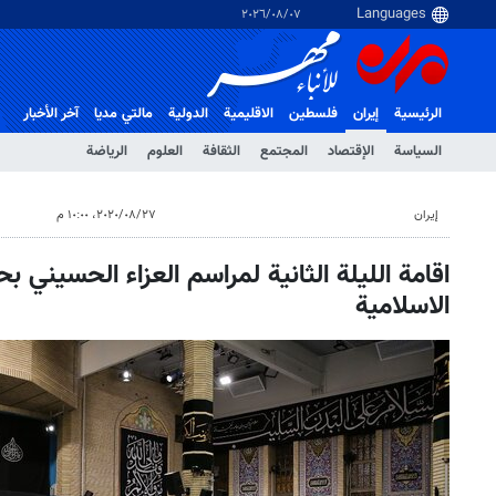
٠٧‏/٠٨‏/٢٠٢٦
الرئيسية
إيران
فلسطین
الاقلیمیة
الدولية
مالتي مدیا
آخر الأخبار
السياسة
الإقتصاد
المجتمع
الثقافة
العلوم
الرياضة
إيران
٢٧‏/٠٨‏/٢٠٢٠، ١٠:٠٠ م
اقامة الليلة الثانية لمراسم العزاء الحسيني بح
الاسلامية