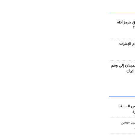
 هرمز أداة
؟
 الإمارات
ميدان إلى وهم
إيران
س السلطة
ة
يد حسن