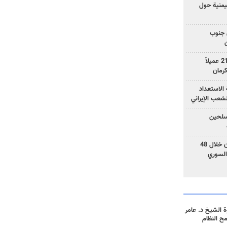
يمنية حول
 جنوب
وزارة الأمن الإيرانية: اعتقال 21 عميلاً
الاستعداد
لشعب الإيراني
المسلحين
بزشكيان: خططوا لإسقاط إيران خلال 48
السوري
 الشيخ د. عامر
مح النظام