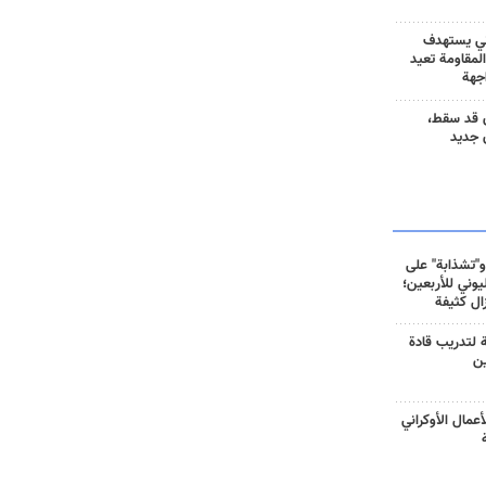
ني يستهدف
المقاومة تعيد
جهة
 قد سقط،
 جديد
و"تشذابة" على
وني للأربعين؛
زال كثيفة
ة لتدريب قادة
ين
أعمال الأوكراني