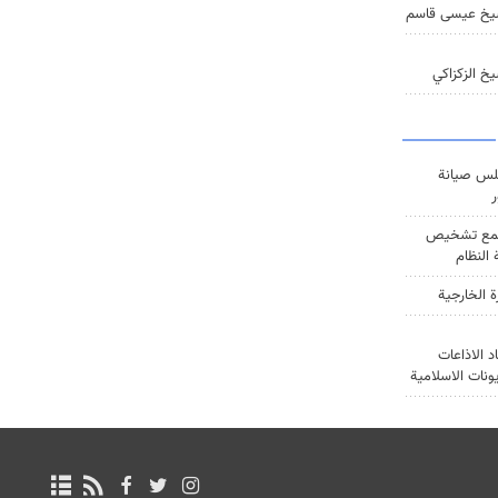
يخ عيسى قاسم
خ الزكزاكي
س صيانة
ر
ع تشخيص
النظام
ة الخارجية
د الاذاعات
يونات الاسلامية