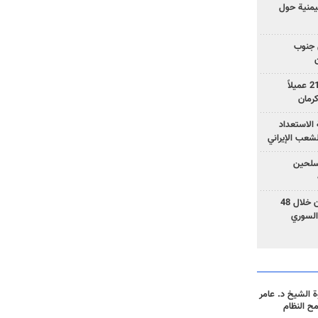
يمنية حول
 جنوب
وزارة الأمن الإيرانية: اعتقال 21 عميلاً
الاستعداد
لشعب الإيراني
المسلحين
بزشكيان: خططوا لإسقاط إيران خلال 48
السوري
 الشيخ د. عامر
مح النظام