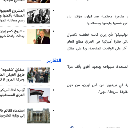
العالمي الجديد
المشروع الصهيو
المنطقة بأكملها و
ي مغامرة محتملة ضد ايران، مؤكدا بان
رسم معادلة الموا
عن شعبها وارضها ومصالحها.
مشروع كسر إيران
بوليتيكو" بأن إيران كانت خططت لاغتيال
وبدأت ولادة شرق
ني بغارة أميركية في العراق مطلع العام
 آخر على الولايات المتحدة، ردا على مقتل
التقارير
متحدة، سيواجه بهجوم أقوى بألف مرة"
منفذَيّ "شلمجه" 
طريق الفيض الملي
وحركة المرور لا ت
ة في بريتوريا من قبل ايران، من دون
آيلب: أداة أمريكي
فارغة سريعا./انتهى/
العراق المستقبلي
استدعاء القائم بال
إلى وزارة الخارجية