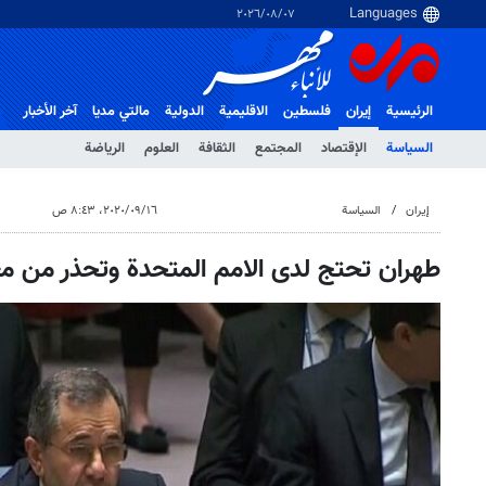
٠٧‏/٠٨‏/٢٠٢٦
الرئيسية
إيران
فلسطین
الاقلیمیة
الدولية
مالتي مدیا
آخر الأخبار
السياسة
الإقتصاد
المجتمع
الثقافة
العلوم
الرياضة
إيران
السياسة
١٦‏/٠٩‏/٢٠٢٠، ٨:٤٣ ص
طهران تحتج لدى الامم المتحدة وتحذر من مغب