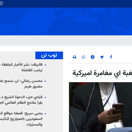
توب تن
قاليباف: نشر الأخبار الملفقة
ترامب الفاشلة
ة اي مغامرة اميركية
محسن رضائي: لن نسمح بفتح
مضيق هرمز
قيادي حزب الدعوة الشيخ د. 
يقرأ ملامح النظام العالمي ال
يحيى سريع: قصفنا مواقع الم
السعوديين بالصواريخ الباليس
والمسيّرات