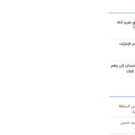
 هرمز أداة
؟
 الإمارات
ميدان إلى وهم
إيران
س السلطة
ة
يد حسن