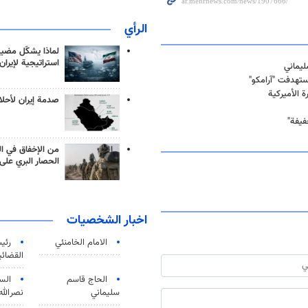
الرأي
لماذا يشكّل مضيق
استراتيجية لإيران
يماني
ستهدفت "آرامكو"
 الأميركية
صدمة إيران لأحلام
فيفة"
من الإخفاق في ال
الحصار البري على 
اخبار الشخصيات
الامام الخامنئي
رئی
القضائی
الحاج قاسم
الس
سليماني
نصرالله