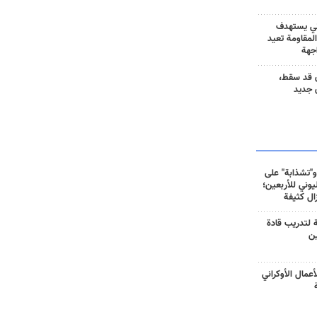
ني يستهدف
المقاومة تعيد
جهة
 قد سقط،
 جديد
و"تشذابة" على
وني للأربعين؛
زال كثيفة
ة لتدريب قادة
ين
أعمال الأوكراني