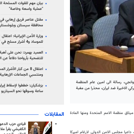
بيان مهم للقوات المسلحة ال
"عملية واسعة وخاصة"
مقتل عناصر فريق إرهابي في
محافظة سيستان وبلوشستان
للموساد و4 أشرار مسلح في كرمان
العميد بهمرد: نحن على أهبة 
للتضحية بأرواحنا دفاعاً عن ا
اعتقال 8 من كبار الأشرار 
ومنتسبي الجماعات الإرهابية
انجي، رسالة الى امين عام المنظمة
كي الاخيرة ضد ايران، محذرا من مغبة
ساعة وسوقها نحو السيناريو 
يثاق منظمة الامم المتحدة ومنها المادة
المقابلات
قيادي حزب الدعوة
الكفيشي يقرأ ملا
، داعيا مجلس الامن الدولي لارغام اميركا