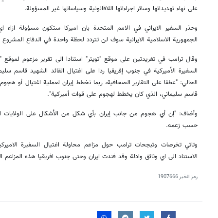
على نهاء تهديداتها وسائر اجراءاتها اللاقانونية وسياساتها غير المسؤولة.
وحذر السفير الايراني في الامم المتحدة بان اميركا ستكون مسؤولة ازاء ا
الجمهورية الاسلامية الايرانية سوف لن تتردد لحظة واحدة في الدفاع المشروع 
وقال ترامب في تغريدتين على موقع "تويتر" استنادا الى تقرير مزعوم لموقع "
السفيرة الأميركية في جنوب إفريقيا ردا على اغتيال القائد الشهيد قاسم سليما
الحالي: "عطفا على التقارير الصحافية، ربما تخطط إيران لعملية اغتيال أو هجوم
قاسم سليماني، الذي كان يخطط لهجوم على قوات أميركية".
وأضاف: "إن أي هجوم من جانب إيران بأي شكل من الأشكال على الولايات ال
حسب زعمه.
وتاتي تخرصات وتبجحات ترامب حول مزاعم محاولة اغتيال السفيرة الاميركي
الاستناد الى اي وثائق وادلة وقد فندت ايران وحتى جنوب افريقيا هذه المزاعم ال
رمز الخبر
1907666