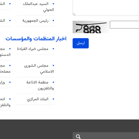
السید عبدالملک
الش
الحوثي
رئيس الجمهورية
الشي
اخبار المنظمات والمؤسسات
ارسل
مجلس خبراء القيادة
مجل
الدستو
مجلس الشورى
مجم
الاسلامي
مصلحة 
منظمة الاذاعة
وزار
والتلفزیون
البنك المركزي
اتحا
والتلفز