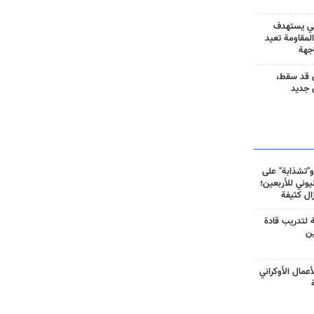
ني يستهدف
المقاومة تعيد
جهة
 قد سقط،
 جديد
و"تشذابة" على
وني للأربعين؛
زال كثيفة
ة لتدريب قادة
ين
أعمال الأوكراني