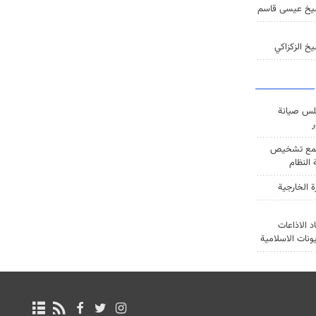
يخ عيسى قاسم
خ الزكزاكي
س صيانة
ر
ع تشخيص
النظام
ة الخارجية
د الاذاعات
يونات الاسلامية