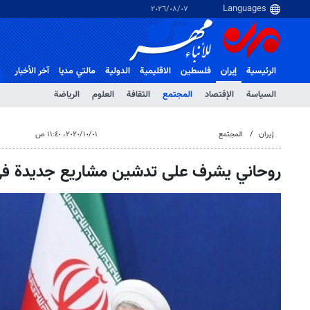
٠٧‏/٠٨‏/٢٠٢٦
الرئيسية
إيران
فلسطین
الاقلیمیة
الدولية
مالتي مدیا
آخر الأخبار
السياسة
الإقتصاد
المجتمع
الثقافة
العلوم
الرياضة
إيران
المجتمع
٠١‏/١٠‏/٢٠٢٠، ١١:٤٠ ص
روحاني يشرف على تدشين مشاريع جديدة في 3 محافظ