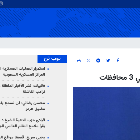
توب تن
استمرار العمليات العسكرية ا
المراكز العسكرية السعودية
ات
قاليباف: نشر الأخبار الملفقة
ترامب الفاشلة
محسن رضائي: لن نسمح بفتح
مضيق هرمز
قيادي حزب الدعوة الشيخ د. 
يقرأ ملامح النظام العالمي ال
يحيى سريع: قصفنا مواقع الم