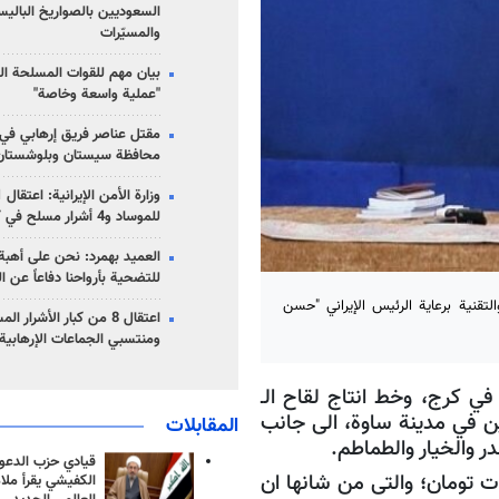
السعوديين بالصواريخ الباليس
والمسيّرات
بيان مهم للقوات المسلحة ال
"عملية واسعة وخاصة"
مقتل عناصر فريق إرهابي في
محافظة سيستان وبلوشستان
للموساد و4 أشرار مسلح في كرمان
العميد بهمرد: نحن على أهبة 
للتضحية بأرواحنا دفاعاً عن ا
قنية برعاية الرئيس الإيراني "حسن
اعتقال 8 من كبار الأشرار 
ومنتسبي الجماعات الإرهابية
ي كرج، وخط انتاج لقاح الـ
لين في مدينة ساوة، الى جانب
المقابلات
 والخيار والطماطم.
قيادي حزب الدعوة
ة الاستثمارية لهذه المشاريع 504 مليارات تومان؛ والتی من شانها ان
الكفيشي يقرأ ملا