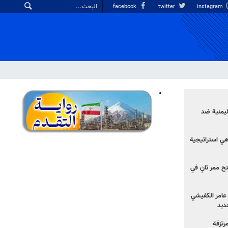
facebook
twitter
instagram
ليمنية ضد
 هي استراتيجية
 ممر ثانٍ في
عامر الكفيشي
جديد
رتزقة