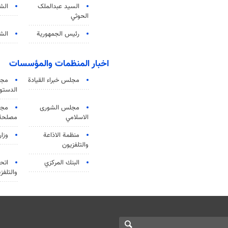
السید عبدالملک
الش
الحوثي
رئيس الجمهورية
الشي
اخبار المنظمات والمؤسسات
مجلس خبراء القيادة
مجل
الدستو
مجلس الشورى
مجم
الاسلامي
مصلحة 
منظمة الاذاعة
وزار
والتلفزیون
البنك المركزي
اتحا
والتلفز