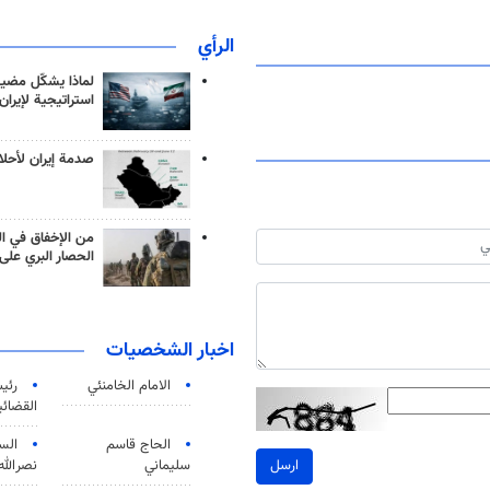
الرأي
لماذا يشكّل مضيق
استراتيجية لإيران
صدمة إيران لأحلام
من الإخفاق في ال
الحصار البري على 
اخبار الشخصيات
الامام الخامنئي
رئی
القضائی
الحاج قاسم
الس
سليماني
نصرالله
ارسل