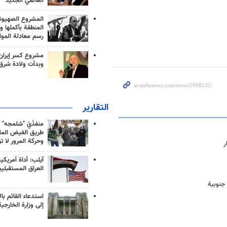
العالمي الجديد
المشروع الصهيو
المنطقة بأكملها و
رسم معادلة الموا
مشروع كسر إيران
وبدأت ولادة شرق
التقارير
منفذَيّ "شلمجه" 
طريق الفيض الملي
وحركة المرور لا ت
آيلب: أداة أمريكي
العراق المستقبلي
استدعاء القائم بال
إلى وزارة الخارجية