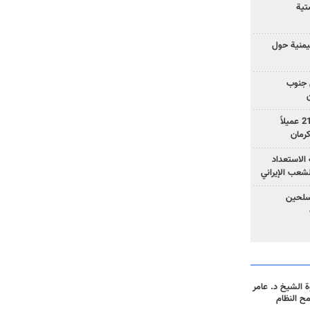
تية
يمنية حول
 جنوب
وزارة الأمن الإيرانية: اعتقال 21 عميلاً
الاستعداد
لشعب الإيراني
المسلحين
 الشيخ د. عامر
مح النظام