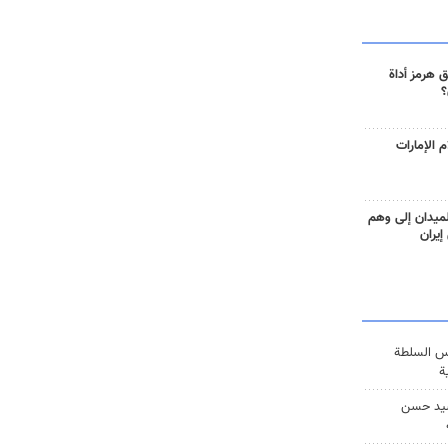
 هرمز أداة
؟
 الإمارات
ميدان إلى وهم
إيران
س السلطة
ة
يد حسن