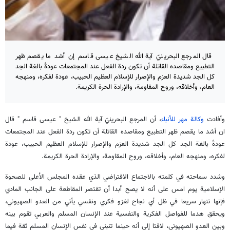
قال المرجع البحرينيّ آية الله الشيخ عيسى قاسم إن أشد ما يقصم ظهر
التطبيع ومقاصده القاتلة أن تكون ردة الفعل عند المجتمعات عودةً بالغة الجد
كل الجد شديدة العزم والإصرار للإسلام العظيم الحبيب، عودة لفكره، ومنهجه
العام، وأخلاقه، وروح المقاومة، والإرادة الحرة الكريمة.
وأفادت
وكالة مهر للأنباء
، أن المرجع البحرينيّ آية الله الشيخ " عيسى قاسم " قال
ان أشد ما يقصم ظهر التطبيع ومقاصده القاتلة أن تكون ردة الفعل عند المجتمعات
عودةً بالغة الجد كل الجد شديدة العزم والإصرار للإسلام العظيم الحبيب، عودة
لفكره، ومنهجه العام، وأخلاقه، وروح المقاومة، والإرادة الحرة الكريمة.
وشدد سماحته في كلمته بالاجتماع الافتراضي الذي عقده المجلس الأعلى للصحوة
الإسلامية یوم امس على أنه لا يصح أبدا أن تقتصر المقاطعة على الجانب المادي
فإنها تنهار سريعا في ظل أي نجاح لغزو فكري ونفسي يأتي من العدو الصهيوني،
ويحقق هدما للفواصل الفكرية والنفسية عند الإنسان المسلم والعربي تقوم بينه
وبين العدو الصهيوني، لافتا إلى أنه حينما تنبني في نفس الإنسان المسلم ثقة فيما