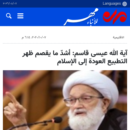
٠٧‏/٠٨‏/٢٠٢٦
الاقلیمیة
٠٧‏/١٠‏/٢٠٢٠، ٦:١٤ م
آية الله عيسى قاسم: أشدّ ما يقصم ظهر
التطبيع العودة إلى الإسلام