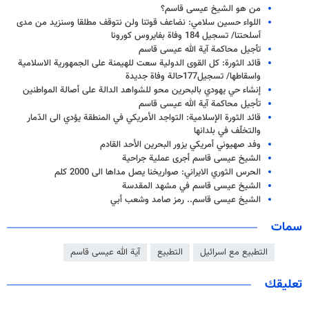
من هو الشيخ عيسى قاسم؟
اللواء حسين سلامي: نضاعف قوتنا ولن نتوقف مطلقا وسنزيد من مدى
أسلحتنا/ تسجيل 184 وفاة بفايروس كورونا
تأجيل محاكمة آية الله عيسى قاسم
قائد الثورة: كل القوى الدولية سعت للهیمنة علی الجمهورية الاسلامية
واسقاطها/ تسجيل177حالة وفاة جديدة
إنشاء حي يهودي بالبحرين محو للشواهد الدالة على أصالة المواطنين
تأجيل محاكمة آية الله عيسى قاسم
قائد الثورة الإسلامية: التواجد الأمريكي في المنطقة يؤدي الى الدّمار
والتخلّف في بلدانها
وفد صهيوني أمريكي يزور البحرين الأحد القادم
الشيخ عيسى قاسم أجرى عملية جراحية
الحرس الثوري الايراني: صواريخنا يصل مداها الى 2000 كلم
الشيخ عیسی قاسم في مشهد المقدسة
الشيخ عيسى قاسم.. رمز صامد وشعب أبي
سمات
التطبيع مع اسرائيل
التطبيع
آية الله عيسى قاسم
تعليقك