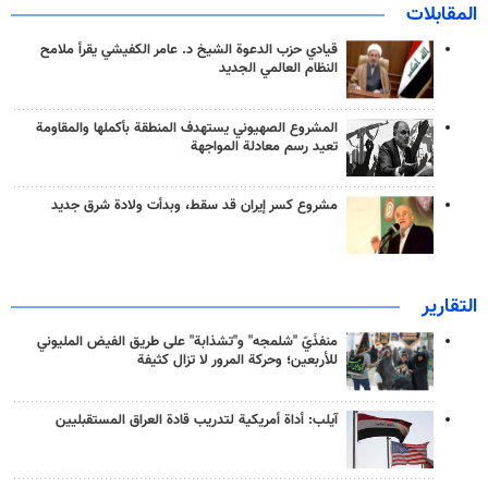
المقابلات
قيادي حزب الدعوة الشيخ د. عامر الكفيشي يقرأ ملامح
النظام العالمي الجديد
المشروع الصهيوني يستهدف المنطقة بأكملها والمقاومة
تعيد رسم معادلة المواجهة
مشروع كسر إيران قد سقط، وبدأت ولادة شرق جديد
التقارير
منفذَيّ "شلمجه" و"تشذابة" على طريق الفيض المليوني
للأربعين؛ وحركة المرور لا تزال كثيفة
آيلب: أداة أمريكية لتدريب قادة العراق المستقبليين