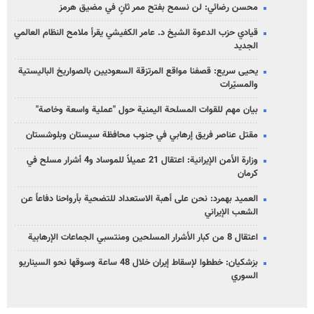
محسن رضائي: لن نسمح بفتح ممر ثانٍ في مضيق هرمز
قيادي حزب الدعوة الشيخ د. عامر الكفيشي يقرأ ملامح النظام العالمي
الجديد
يحيى سريع: قصفنا مواقع المرتزقة السعوديين بالصواريخ الباليستية
والمسيّرات
بيان مهم للقوات المسلحة اليمنية حول "عملية واسعة وخاصة"
مقتل عناصر فريق إرهابي في جنوب محافظة سيستان وبلوشستان
وزارة الأمن الإيرانية: اعتقال 21 عميلاً للموساد و4 أشرار مسلح في
كرمان
العميد بهمرد: نحن على أهبة الاستعداد للتضحية بأرواحنا دفاعاً عن
الشعب الإيراني
اعتقال 8 من كبار الأشرار المسلحين ومنتسبي الجماعات الإرهابية
بزشكيان: خططوا لإسقاط إيران خلال 48 ساعة وسوقها نحو السيناريو
السوري