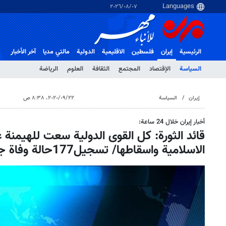
٠٧‏/٠٨‏/٢٠٢٦
الرئيسية
إيران
فلسطین
الاقلیمیة
الدولية
مالتي مدیا
آخر الأخبار
السياسة
الإقتصاد
المجتمع
الثقافة
العلوم
الرياضة
إيران
السياسة
٢٢‏/٠٩‏/٢٠٢٠، ٨:٣٨ ص
أخبار إيران خلال 24 ساعة:
قائد الثورة: كل القوى الدولية سعت للهیمنة 
الاسلامية واسقاطها/ تسجيل177حالة وفاة جديدة