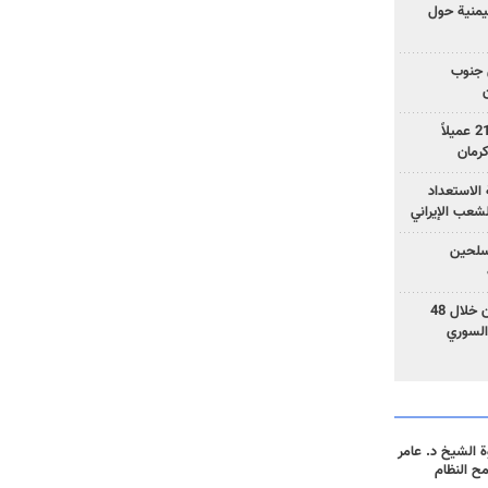
يمنية حول
 جنوب
وزارة الأمن الإيرانية: اعتقال 21 عميلاً
الاستعداد
لشعب الإيراني
المسلحين
بزشكيان: خططوا لإسقاط إيران خلال 48
السوري
 الشيخ د. عامر
مح النظام