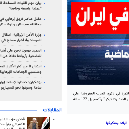
بيان مهم للقوات المسلحة ال
"عملية واسعة وخاصة"
مقتل عناصر فريق إرهابي في
محافظة سيستان وبلوشستان
للموساد و4 أشرار مسلح في كرمان
العميد بهمرد: نحن على أهبة 
للتضحية بأرواحنا دفاعاً عن ا
اعتقال 8 من كبار الأشرار 
ومنتسبي الجماعات الإرهابية
ساعة وسوقها نحو السيناريو 
مة قائد الثورة في ذکری الحرب المفروضة علی
ایران بأن كل القوى الدولية سعت لاسقاط الجمهورية الاسلامية والهيمنة على البلاد وتفكيكها" و"تسجيل 177 حالة
المقابلات
قيادي حزب الدعوة
لبلاد وتفكيكها
الكفيشي يقرأ ملا