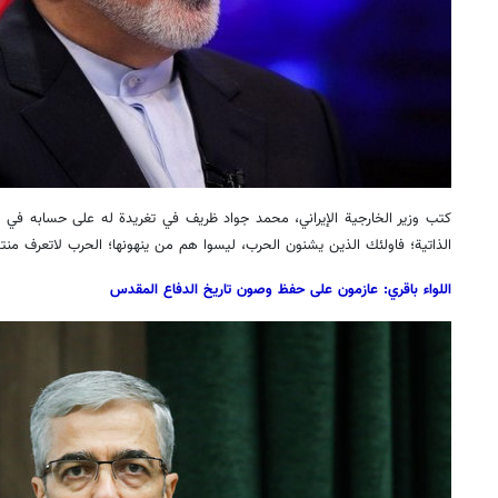
كتب وزير الخارجية الإيراني، محمد جواد ظريف في تغريدة له على حسابه في "توي
الذاتية؛ فاولئك الذين يشنون الحرب، ليسوا هم من ينهونها؛ الحرب لاتعرف منتص
اللواء باقري: عازمون على حفظ وصون تاريخ الدفاع المقدس