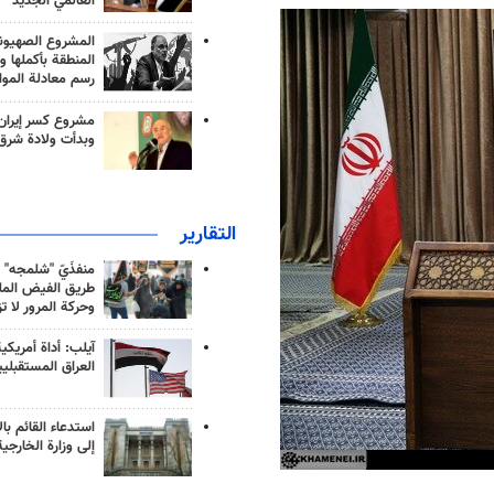
العالمي الجديد
المشروع الصهيو
المنطقة بأكملها و
رسم معادلة الموا
مشروع كسر إيران
وبدأت ولادة شرق
التقارير
منفذَيّ "شلمجه" 
طريق الفيض الملي
وحركة المرور لا ت
آيلب: أداة أمريكي
العراق المستقبلي
استدعاء القائم بال
إلى وزارة الخارجية