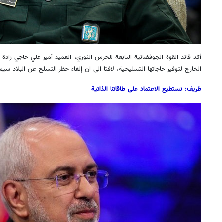
أكد قائد القوة الجوفضائية التابعة للحرس الثوري، العميد أمير علي حاجي زادة 
الخارج لتوفير حاجاتها التسليحية، لافتا الى ان إلغاء حظر التسلح عن البلاد سي
ظريف: نستطيع الاعتماد على طاقاتنا الذاتية