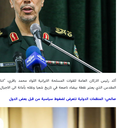
أكد رئيس الاركان العامة للقوات المسلحة الايرانية اللواء محمد باقري، "ا
المقدس الذي يعتبر نقطة بيضاء ناصعة في تاريخ شعبا ونقله بأمانة الى الاجيا
صالحي: المنظمات الدولیة تتعرض لضغوط سیاسیة من قبل بعض الدول