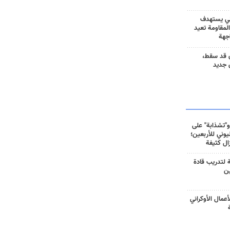
ني يستهدف
المقاومة تعيد
جهة
 قد سقط،
 جديد
و"تشذابة" على
وني للأربعين؛
زال كثيفة
ة لتدريب قادة
ين
أعمال الأوكراني