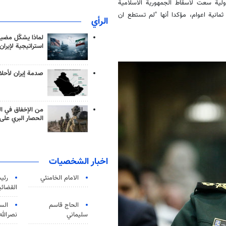
دولية سعت لاسقاط الجمهورية الاسلامية
مانية اعوام، مؤكدا أنها "لم تستطع ان
الرأي
لماذا يشكّل مضيق
استراتيجية لإيران
صدمة إيران لأحلام
من الإخفاق في ال
الحصار البري على 
اخبار الشخصيات
الامام الخامنئي
رئی
القضائی
الحاج قاسم
الس
سليماني
نصرالله