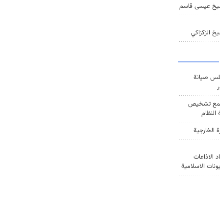
يخ عيسى قاسم
خ الزكزاكي
س صيانة
ر
ع تشخيص
النظام
ة الخارجية
د الاذاعات
يونات الاسلامية