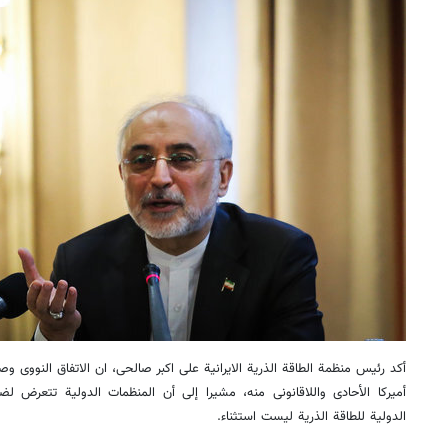
أکد رئیس منظمة الطاقة الذریة الایرانیة علی اکبر صالحی، ان الاتفاق النوو
أمیرکا الأحادی واللاقانونی منه، مشیرا إلی أن المنظمات الدولیة تتعرض
الدولیة للطاقة الذریة لیست استثناء.