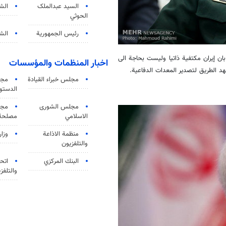
السید عبدالملک
الش
الحوثي
رئيس الجمهورية
الشي
بان إيران مكتفية ذاتيا وليست بحاجة الى
اخبار المنظمات والمؤسسات
مهد الطريق لتصدير المعدات الدفاعية.
مجلس خبراء القيادة
مجل
الدستو
مجلس الشورى
مجم
الاسلامي
مصلحة 
منظمة الاذاعة
وزار
والتلفزیون
البنك المركزي
اتحا
والتلفز