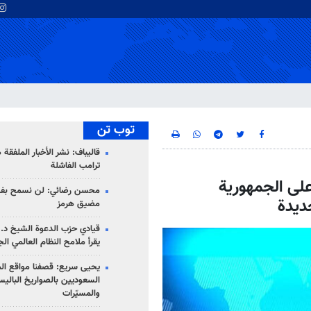
توب تن
قاليباف: نشر الأخبار الملفقة
ترامب الفاشلة
علی الجمهورية
محسن رضائي: لن نسمح بفتح
مضيق هرمز
قيادي حزب الدعوة الشيخ د. 
يقرأ ملامح النظام العالمي ال
يحيى سريع: قصفنا مواقع الم
السعوديين بالصواريخ الباليس
والمسيّرات