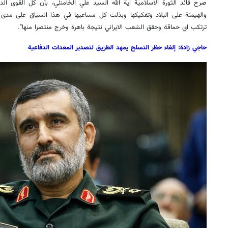
صرح قائد الثورة الاسلامية اية الله السيد علي الخامنئي، بأن كل القوى ال
والهيمنة على البلاد وتفكيكها وبذلت كل مساعيها في هذا السياق على مدى ث
ترتكب اي حماقة وحقق الشعب الايراني نتيجة باهرة وخرج منتصرا منها".
حاجي زادة: إلغاء حظر التسلح يمهد الطريق لتصدير المعدات الدفاعية