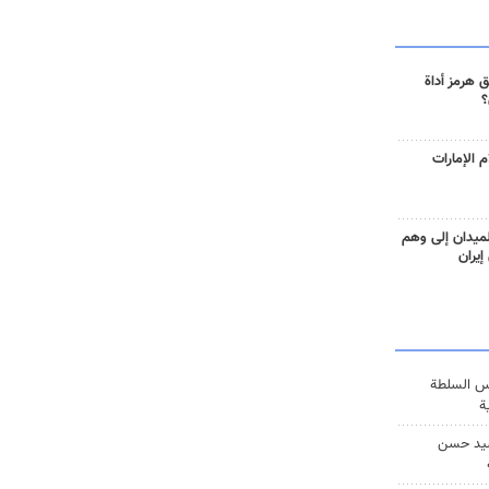
 هرمز أداة
؟
 الإمارات
ميدان إلى وهم
إيران
س السلطة
ة
يد حسن