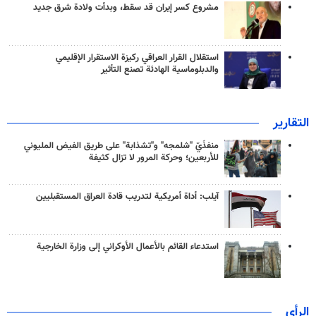
مشروع كسر إيران قد سقط، وبدأت ولادة شرق جديد
استقلال القرار العراقي ركيزة الاستقرار الإقليمي
والدبلوماسية الهادئة تصنع التأثير
التقارير
منفذَيّ "شلمجه" و"تشذابة" على طريق الفيض المليوني
للأربعين؛ وحركة المرور لا تزال كثيفة
آيلب: أداة أمريكية لتدريب قادة العراق المستقبليين
استدعاء القائم بالأعمال الأوكراني إلى وزارة الخارجية
الرأي