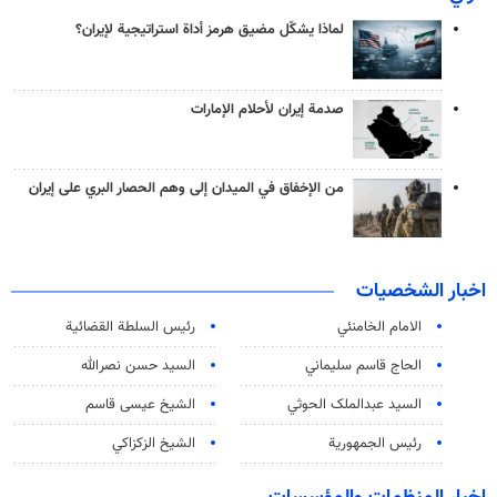
لماذا يشكّل مضيق هرمز أداة استراتيجية لإيران؟
صدمة إيران لأحلام الإمارات
من الإخفاق في الميدان إلى وهم الحصار البري على إيران
اخبار الشخصيات
الامام الخامنئي
رئیس السلطة القضائیة
الحاج قاسم سليماني
السيد حسن نصرالله
السید عبدالملک الحوثي
الشيخ عيسى قاسم
رئيس الجمهورية
الشيخ الزكزاكي