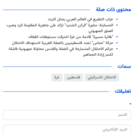
محتوى ذات صلة
عرّاب التطبيع في العالم العربي يحتل الترند
الحساينة: مناورة "الركن الشديد" تژکد علی جاهزية المقاومة للرد وضرب
العمق الصهيوني
"طائرة مسيرة" قادمة من غزة اخترقت مستوطنات الغلاف
حركة "حماس" تجند فلسطينيين بالضفة الغربیة لاستهداف الاحتلال
جرائم الاحتلال المتسارعة في الضفة والقدس محاولة صهيونية فاشلة
لكسر إرادة الجماهير
سمات
الاحتلال الاسرائيلي
فلسطين
غزة
تعليقك