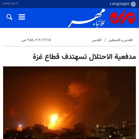
٠٦‏/٠٨‏/٢٠٢٦
القدس و فلسطین
القدس
١٥‏/١٢‏/٢٠٢٠، ٩:٥٤ ص
مدفعية الاحتلال تسهتدف قطاع غزة