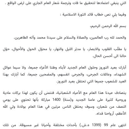
التي ينبغي اعتمادها لتحقيق ما فات وترجمة شعار العام الجاري على ارض الواقع .
وفيما يلي نص خطاب قائد الثورة الاسلامية :
بسم الله الرحمن الرحيم،
والحمد لله رب العالمين، والصلاة والسلام على سيدنا محمد وآله الطاهرين.
يا مقلّب القلوب والابصار، يا مدبّر الليل والنهار، يا محوّل الحول والأحوال، حوّل
حالنا الى أحسن الحال.
أبارك بعيد النوروز وحلول العام الجديد لأبناء وطننا الأعزاء جميعا، ولا سيما عوائل
الشهداء، وعائلات الجرحى، والجرحى انفسهم، والمضحين جميعا، كما أبارك بهذا
العيد للشعوب جميعا التي تحتفل بعيد النوروز.
يتصادف عيدنا هذا العام مع الأعياد الشعبانية، فنتمنى أن يكون لهذا بركات مادية
وروحية كثيرة على عامنا الجديد و(سنة) 1400 مباركة بأنها تحتوي على يومي
النصف من شعبان، وسوف يحتفل الناس مرتين في هذا العام بولادة ولي الله
الأعظم، أرواحنا فداه.
انتهى عام 99 (1399 ه.ش.) بأحداث مختلفة وأحيانا غير مسبوقة. من تلك