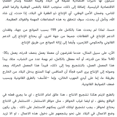
سيكون لها تأثيرات اقتصادية عميقة في البلاد وقيمة العملة وسائر القضايا
الاقتصادية الرئيسية. إضافة إلى ذلك، ستوجب الثقة بالنفس الوطنية والرضا العام
للناس، وضمان الأمن الوطني. أي الإنتاج ذو الطفرة في البلاد، إذا حدث، إن شاء
الله، ونأمل أن يحدث، سوف تتحقق به هذه المضاعفات المهمة والفوائد العظيمة.
حسنا، لماذا لم يحدث هذا بالكامل عام 99؟ بسبب الموانع من جهة، وفقدان
الدعم للإنتاج في القطاعات جميعا من جهة اخرى. أي يحتاج الإنتاج إلى الدعم
القانوني والحكومي اللازمين، وأيضا إلى إزالة الموانع من طريق الإنتاج.
الآن، على سبيل المثال، عندما تفترضون أن معملا يعمل بنصف قدرته، يعمل بـ30-
40% مثلا من قدرته، أو أنه معطل بالكامل، ثم بهمة عدد من الشباب، مثلا، يبدأ
هذا المعمل العمل، بالتشجيع وما إلى ذلك، فيبدأ هذا المعمل الحركة، وبعد
وصوله إلى الإنتاج يرى المرء فجأة أن المنافس لهذا المنتج يدخل البلاد من الخارج
بطريقة ما، إما على أيدي المهرب الخائن، وإما –للأسف- بالطرق القانونية وبسبب
ضعف الضوابط القانونية.
بالطبع لايتم هكذا تشجيع الانتاج ، هذا عائق امام الانتاج ، اي ما يجري فعله في
الواقع يخفق ، او ايضا غياب الحوافز ، مثل حوافز الاستثمار ، الاستثمار في الانتاج
يحتاج لحوافز ، يجب تشجيع اولئك الذين يمكنهم الاستثمار على ذلك . وان يكون
وضع الاعمال في البلاد على نحو يشجعهم على دخول هذه الاعمال ، او الا تزيد