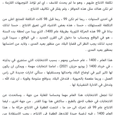
تكلفة الانتاج عليهم ، وهو ما لم يحدث للاسف ، اي لم تؤخذ التوجيهات اللازمة ،
لم تكن هناك مثل هذه الحوافز ، ولم يفكر في تكاليف الانتاج .
في احدى السنوات ، ربما لم تكن 99 ، ربما قبل 98 كانت التكلفة للمنتج اعلى من
التكلفة للمستهلك ، حسنا ، هذه بعض الاشياء التي تعيق الانتاج . حسنا لذلك
بدانا في 99 هذه الحركة الثورية بطريقة عام 1400، الذي يبدا من لحظة بدء السنة
، هو في الواقع وبحساب ما دخول الى القرن الجديد ، في الواقع ، سيبدا قرن
جديد لذلك يجب النظر الى قضايا البلاد من منظور بعيد المدى ، ولابد من احتسابها
بمنظور بعيد المدى .
هذا العام ، 1400 ، عام حساس ومهم ، بسبب الانتخابات التي ستجري في بدايته
، في خرداد 1400 ( يونيو حزيان 2021) ، امامنا انتخابات مهمة ، ويمكن ان يكون
لها تاثير كبير في اوضاع البلاد واحداثها ومستقبلها ، ستأتي ادارات جديدة الى راس
العمل ، وربما مفعمة بالحيوية ، فتدخل البلاد بدوافع متنوعة وقوية ، ان شاء الله ،
وتدخل في الادارة التنفيذية لها .
لذا تجعل الانتخابات هذا العام مهما وحساسا للغاية من جهة ، وساتحدث عن
الانتخابات في خطاب لاحق بالطبع ، ساكتفي هنا بهذا القدر . من جهة اخرى ، ايضا
الانتاج عام 99 قد تحرك الى حد ما ، انتجت الطفرة في الانتاج حركة ما ، هذا
العام 1400 ، فيه ارضية جيدة للازدهار الطفرة في الانتاج ، يجب الاستفادة من