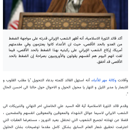
أكد قائد الثورة الاسلامية، أنه أظهر الشعب الإيراني قدرته على مواجهة الضغط
من العدو بالحد الأقصى، حيث ان الأعداء كانوا يعتزمون وفي مقدمتهم
أمريكا، إركاع الشعب الإيراني على ركبتيه بهذا الضغط بالحد الأقصى، فيما
لفت انهم اليوم هم أنفسهم يقولون والأوروبيون بصراحة إن الضغط بالحد
الأقصى قد أخفق.
وأفادت
وكالة مهر للأنباء
، أنه استهل القائد كلمته بدعاء التحويل "یا مقلب القلوب و
الابصار یا مدبر اللیل و النهار یا محول الحول و الاحوال حول حالنا الی احسن الحال
".
وقدم قائد الثورة الاسلامية آية الله السيد علي الخامنئي احر التهاني والتبريكات الى
الشعب الايراني لاسيما عوائل الشهداء والمعوقين والمعوقين انفسهم والمضحين ،
فضلا عن تهنئته لجميع الشعوب التي تحتفل بعيد النوروز ، مستعرضا العقبات التي
اعترضت تحقيق شعار العام السابق بشكل كامل مقدما توضيحات بشان الحلول