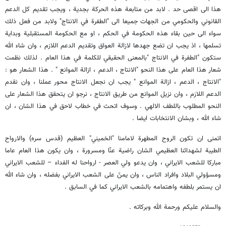
هذا الى اقصى حد . لابد من متابعة هذه الحركة بجدية ، ويجب تقديم كل الدعم
القانوني والحكومي من الجهات جميعا الى "الطفرة في الانتاج" ولابد من فعل ذلك
سواء الى حين بقاء هذه الحكومة في الحكم ، او مع الحكومة المستقبلية وبداية
تسلمها ، اذ يجب ان تضع جهدها لازالة العواق وتقديم الدعم اللازم ، وان شاء الله
ستكون "الطفرة في الانتاج "بالمعنى الحقيقي للكلمة في هذا العام . لذلك نظمت
شعار هذا العام على هذا النحو "الانتاج ، الدعم ، ازالة الموانع " . هذا الشعار هو :
"الانتاج ، الدعم ، ازالة الموانع " يجب ان نجعل الانتاج محور عملنا ، وان نقدم
الدعم اللازم ، وان نزيل الموانع من طريق الانتاج ، نرجو ان يتحقق هذا الشعار على
النحو المطلوب باللطف الالهي . وسوف اتحث في خطاب لاحق في هذا الشان ، ان
شاء الله ، وبشان الانتخابات ايضا .
اتمنى ان تكون الروح المطهرة لامامنا "الخميني" العظيم (قدس سره) والارواح
الطيبة لشهدائنا العظيمي الشان راضية عنّا ومسرورة ، وان يكون هذا العام عاما
مباركا للشعب الايراني ، وان يدعو ولي العصر - ارواحنا له الفداء – للشعب الايراني
ومسؤولي البلاد وافراد الناس ، وان يمنّ على الشعب الايراني بفضله ، وان شاء الله
ان يستمر بلطفه واهتمامه بالشعب الايراني كما في السابق .
والسلام عليكم ورحمة الله وبركاته .