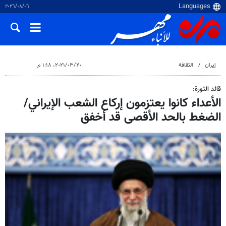
٠٦‏/٠٨‏/٢٠٢٦
إيران
الثقافة
٢٠‏/٠٣‏/٢٠٢١، ١:١٨ م
قائد الثورة:
الأعداء كانوا يعتزمون إركاع الشعب الإيراني/
الضغط بالحد الأقصى قد أخفق