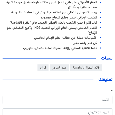
الحظر الأميركي على باقي الدول ليس حنكة دبلوماسية بل جريمة كبيرة
ضد الإنسانية والأخلاق
روسيا تدعو إلى التخلي عن استخدام الدولار في المعاملات الدولية
الشعب الإيراني انتصر وحقق النجاح بصموده
قائد الثورة يهنئ الشعب بالعام الايراني الجديد عام "القفزة الانتاجية"
الامام الخامنئي يسمي العام الإيراني الجديد 1402 بـ"كبح التضخّم، نموّ
الإنتاج"
اقتباسات مهمّة من خطاب العام للإمام الخامنئي
کل عام وانتم بخیر
دعما للانتاج المحلي وإزالة العقبات امامه نتصدی للتهریب
سمات
قائد الثورة الاسلامية
عيد النيروز
ايران
تعليقك