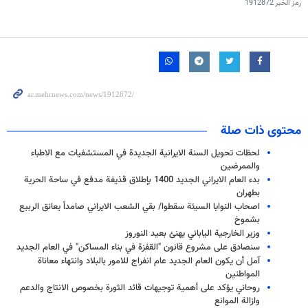
رمز الخبر
1912872
محتوى ذات صلة
لحظات تحويل السنة الايرانية الجديدة في المستشفيات مع الاطباء
والممرضين
بدء العام الايراني الجديد 1400 بإطلاق قذيفة مدفع في ساحة الحرية
بطهران
اصحاب النوايا السيئة سقطوا/ بقي الشعب الايراني صامداً يعانق الربيع
بشموخ
وزير الخارجية الياباني يهنئ بعيد النوروز
سنصادق على مشروع قانون "القفزة في بناء المساكن" في العام الجديد
آمل أن يكون العام الجديد عام انفراج للامور بالبلاد وانتهاء معاناة
المواطنين
روحاني يؤكد على أهمية توجيهات قائد الثورة بخصوص الانتاج والدعم
وازالة الموانع