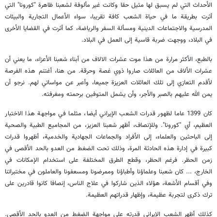
الأحداث التي لم يسبق لها مثيل حقا وكانت غير مألوفة لشعبنا ظاهرة "كورونا" التي
أثرت بطريقة ما في حياة الشعب كافة تقريبا، سواء الأعمال التجارية والبيئات
المدرسية والاجتماعات الدينية ومسألة السفر والرياضة، كما أثرت في القضايا الأخرى
في البلاد، ووجهت ضربة قاسية إلى العمل في البلاد.
بالطبع، الأكثر مرارة من هذا موت عشرات الالاف من أبناء شعبنا الأعزاء، ما يعني أن
عشرات الألاف من العائلات صاروا ذوي غصة وحرقة. من هنا، أغتنم هذه الفرصة
لأقدم التعازي إلى تلك العائلات العزيزة جميعا، وأعبر عن مواساتي لهم. نرجو أن
يمن الله عليهم بالصبر والأجر، وأن يشمل المتوفين برحمته ومغرفته.
كان 1399 عاما لظهور قدرات الشعب الإيراني أيضا، مثلما في مواجهة هذا الاختبار
العظيم، أي "كورونا". وللإنصاف، أظهر شعبنا العزيز، من المجاميع الطبية والصحية
إلى الباحثين والعلماء، إلى الأفراد والجماعات الجهادية والخدمية، أظهروا قدرات
كبيرة في إدارة هذه الحادثة المرة، وذلك تحت الضغط من العدو بالحد الأقصى في
زمن الحظر. فرغم الحظر، وقطع الطرق المختلفة على استخدام الإمكانات في
الخارج، ... كان شعبنا وعلماؤنا وأطباؤنا وممرضونا ومسعفونا والعاملون في مختبراتنا
وفي أقسام الأشعة، هؤلاء الذين شاركوا في علاج الناس، إنصافا كانوا قادرين على
ترك ذكرى لتجربة عظيمة، وإظهار قدراتهم العظيمة.
كذلك أظهر الشعب الإيراني قدرته على مواجهة الضغط من العدو بالحد الأقصى.