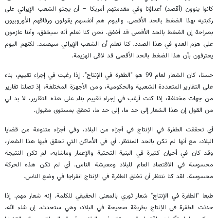
كانوا ينوون (أقصد) أعداؤنا وفي مقدمتهم أمريكا – أن يجثو الشعب الإيراني على
ركبتيه بهذا الضغط بالحد الأقصى. واليوم هم أنفسهم يقولون ورفاقهم الأوروبيون
بصراحة إن الضغط بالحد الأقصى قد أخفق. نحن كنا نعلم أنه سيخفق، وأننا عازمون
على هزم العدو في هذا الصدد. كنا نعلم أن الشعب الإيراني سيصمد. لكنهم اليوم
يعترفون بأن هذا الضغط بالحد الأقصى قد لاقى الهزيمة.
حسنا، كان الشعار لعام 99 هو "الطفرة في الإنتاج". إذا رغبت في إجراء تقييم، بناء
على التقارير المتعددة الشعبية والحكومية، ومن الأجهزة المختلفة، إذ تصلنا تقارير
من جهات مختلفة، إذا كنت أرغب في إجراء تقييم بناء على هذه التقارير، لا بد لي
من القول إن هذا الشعار إلى حد ما، إلى حد ما، تحقق بمستوى مقبول.
أي تحققت الطفرة في الإنتاج في أجزاء من البلاد، وفي أجزاء متنوعة من قضايا
البلاد، مع أنها لم تكن بالحد المنتظر. أي في الأماكن التي تحقق فيها هذا الشعار،
وقد كان في أحيان كثيرة في البنية التحتية والإعمار وماشابه، لم تكن النتيجة
محسوسة في الاقتصاد العام للبلاد ومعيشة الناس. أي لم تكن هذه الحركة
محسوسة. لقد كنا ننتظر أن تخلق الطفرة في الإنتاج انفراجا في وضع الناس.
طبعا "الطفرة في الإنتاج" شعار ثوري بالمعنى الحقيقي للكلمة. إنه شعار مهم. إذا
حدثت الطفرة في الإنتاج بطريقة صحيحة في البلاد، وهي ستحدث، إن شاء الله،