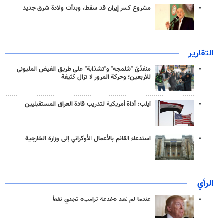
مشروع كسر إيران قد سقط، وبدأت ولادة شرق جديد
التقارير
منفذَيّ "شلمجه" و"تشذابة" على طريق الفيض المليوني
للأربعين؛ وحركة المرور لا تزال كثيفة
آيلب: أداة أمريكية لتدريب قادة العراق المستقبليين
استدعاء القائم بالأعمال الأوكراني إلى وزارة الخارجية
الرأي
عندما لم تعد «خدعة ترامب» تجدي نفعاً