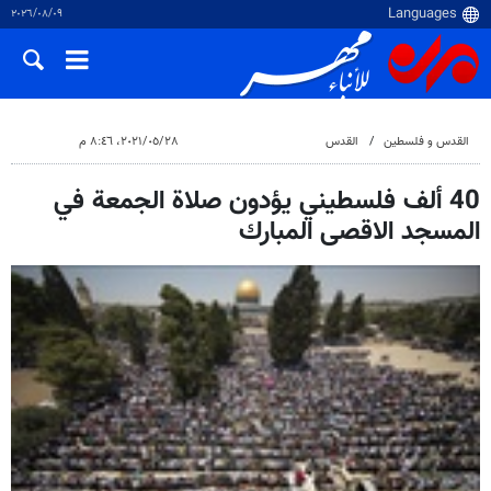
٠٩‏/٠٨‏/٢٠٢٦
القدس و فلسطین
القدس
٢٨‏/٠٥‏/٢٠٢١، ٨:٤٦ م
40 ألف فلسطيني يؤدون صلاة الجمعة في
المسجد الاقصى المبارك