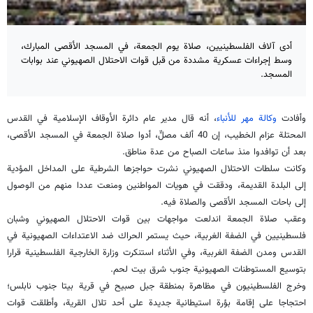
أدى آلاف الفلسطينيين، صلاة يوم الجمعة، في المسجد الأقصى المبارك،
وسط إجراءات عسكرية مشددة من قبل قوات الاحتلال الصهيوني عند بوابات
المسجد.
وأفادت
وكالة مهر للأنباء
، أنه قال مدير عام دائرة الأوقاف الإسلامية في القدس
المحتلة عزام الخطيب، إن 40 ألف مصلٍّ، أدوا صلاة الجمعة في المسجد الأقصى،
بعد أن توافدوا منذ ساعات الصباح من عدة مناطق.
وكانت سلطات الاحتلال الصهيوني نشرت حواجزها الشرطية على المداخل المؤدية
إلى البلدة القديمة، ودققت في هويات المواطنين ومنعت عددا منهم من الوصول
إلى باحات المسجد الأقصى والصلاة فيه.
وعقب صلاة الجمعة اندلعت مواجهات بين قوات الاحتلال الصهيوني وشبان
فلسطينيين في الضفة الغربية، حيث يستمر الحراك ضد الاعتداءات الصهيونية في
القدس ومدن الضفة الغربية، وفي الأثناء استنكرت وزارة الخارجية الفلسطينية قرارا
بتوسيع المستوطنات الصهيونية جنوب شرق بيت لحم.
وخرج الفلسطينيون في مظاهرة بمنطقة جبل صبيح في قرية بيتا جنوب نابلس؛
احتجاجا على إقامة بؤرة استيطانية جديدة على أحد تلال القرية، وأطلقت قوات