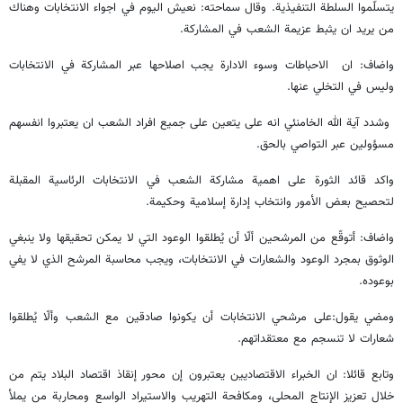
يتسلّموا السلطة التنفيذية. وقال سماحته: نعيش اليوم في اجواء الانتخابات وهناك
من يريد ان يثبط عزيمة الشعب في المشاركة.
واضاف: ان الاحباطات وسوء الادارة يجب اصلاحها عبر المشاركة في الانتخابات
وليس في التخلي عنها.
وشدد آية الله الخامنئي انه على يتعين على جميع افراد الشعب ان يعتبروا انفسهم
مسؤولين عبر التواصي بالحق.
واكد قائد الثورة على اهمية مشاركة الشعب في الانتخابات الرئاسية المقبلة
لتحصيح بعض الأمور وانتخاب إدارة إسلامية وحكيمة.
واضاف: أتوقّع من المرشحين ألّا أن يُطلقوا الوعود التي لا يمكن تحقيقها ولا ينبغي
الوثوق بمجرد الوعود والشعارات في الانتخابات، ويجب محاسبة المرشح الذي لا يفي
بوعوده.
ومضي يقول:على مرشحي الانتخابات أن يكونوا صادقين مع الشعب وألّا يُطلقوا
شعارات لا تنسجم مع معتقداتهم.
وتابع قائلا: ان الخبراء الاقتصاديين يعتبرون إن محور إنقاذ اقتصاد البلاد يتم من
خلال تعزيز الإنتاج المحلي، ومكافحة التهريب والاستيراد الواسع ومحاربة من يملأ