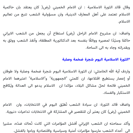
وقال قائد الثورة الاسلامية : ان الامام الخميني (رض( كان يعتقد بان حاكمية
الاسلام تعتمد على أهل المعارف الدينية، وان مسؤولية الشعب تنبع من تعاليم
الاسلام.
واضاف: ان مشروع الامام الراحل (رض) استطاع أن يجعل من الشعب الايراني
حاكمًا وسيّدًا لمصيره وواثقًا بنفسه بعد الدكتاتورية المطلقة، وأنقذ الشعب ووثق به
وبقدراته وجاء به الى الساحة.
*الثورة الاسلامية اليوم شجرة ضخمة وصلبة
واردف آية الله الخامنئي: ان الثورة الاسلامية اليوم شجرة ضخمة وصلبة ولا طوفان
أو إعصار يستطيع اقتلاعها، ان كلمتي "الجمهورية" و"الاسلامية" اعتبرهما الامام
الخميني فاتحة لحلّ مشاكل البلاد، مؤكدا ان الاسلام يدعو الى العدالة ويُكافح
الاستكبار والفساد.
واضاف قائد الثورة: ان سيادة الشعب تُطبّق اليوم في الانتخابات، وان الامام
الخميني (رض) كان يعتبر أن للتقصير في المشاركة في الانتخابات تداعيات دنيوية.
وأكد سماحته ان الشعب الإيراني أفشل المؤامرات التي كانت تُحاك ضدّه، مشيرا
الى أعداء الشعب مارسوا مؤامرات أمنية وسياسية واقتصادية وباءوا بالفشل.