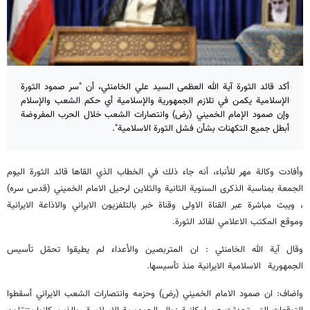
أكد قائد الثورة آية الله العظمى السيد علي الخامنئي، أن "سر صمود الثورة
الإسلامية يكمن في تلازم الجمهورية والإسلامية أي حكم الشعب والإسلام
وإن صمود الإمام الخميني (رض) وانتصارات الشعب خلال الحرب المفروضة
أبطل جميع التكهنات بشأن فشل الثورة الاسلامية".
وأفادت وكالة مهر للأنباء، أنه جاء ذلك في الخطاب الذي القاها قائد الثورة اليوم
الجمعة بمناسبة الذكرى السنوية الثانية والثلاين لرحيل الامام الخميني (قدس سره)
، ويبث مباشرة عبر القناة الاولى وقناة خبر بالتلفزيون الايراني والاذاعة الايرانية
وموقع المكتب الاعلامي لقائد الثورة.
وقال آية الله الخامنئي : ان المتربصين والأعداء لم يطيقوا تحمّل تأسيس
الجمهورية الاسلامية الايرانية منذ تأسيسها.
واضاف: ان صمود الامام الخميني (رض) وحزمه وانتصارات الشعب الايراني أسقطوا