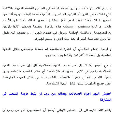
و صرح قائد الثورة أنه من بين أنظمة الحکم في العالم والأنظمة الثورية والأنظمة
التي تشكلت في القرن أو القرنين الماضيين ، لا أعرف نظاما يُتوقع انهياره أكثر من
الجمهورية الإسلامية .فمنذ اليوم الأول لتشكيل الجمهورية الإسلامية ،کان الأعداء
والذين ما کانوا يستطعیون استيعاب هذه الظاهرة العظيمة وتحملها، کانوا یقولون
ان الجمهورية الإسلامية الإيرانية ستزول في غضون شهرين ، و بعضهم کان یقول
انها تزول بعد ستة أشهر أو بعد سنة أخرى و سیتم انهیارها.
و أوضح الإمام الخامنئي أن الثورة الاسلامية لم تسقط وتضمحل خلال العقود
الماضية بل أصبحت أكثر قوة وتقدما يوما بعد يوم.
و في معرض إشارته إلى سر صمود الثورة الإسلامية قال: إن سر صمود الثورة
الإسلامية يكمن في تلازم الجمهورية والإسلامية أي حكم الشعب والإسلام و إن
صمود الإمام الخميني (رض) وانتصارات الشعب الايراني خلال الحرب المفروضة
أبطل جميع التكهنات بشأن فشل الثورة الاسلامية.
*نعيش اليوم اجواء الانتخابات وهناك من يريد ان يثبط عزيمة الشعب في
المشاركة
واشار قائد الثورة الى ان الدستور الايراني أوضح أن السياسيين هم من يجب أن