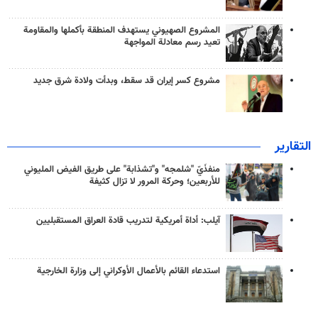
المشروع الصهيوني يستهدف المنطقة بأكملها والمقاومة
تعيد رسم معادلة المواجهة
مشروع كسر إيران قد سقط، وبدأت ولادة شرق جديد
التقارير
منفذَيّ "شلمجه" و"تشذابة" على طريق الفيض المليوني
للأربعين؛ وحركة المرور لا تزال كثيفة
آيلب: أداة أمريكية لتدريب قادة العراق المستقبليين
استدعاء القائم بالأعمال الأوكراني إلى وزارة الخارجية