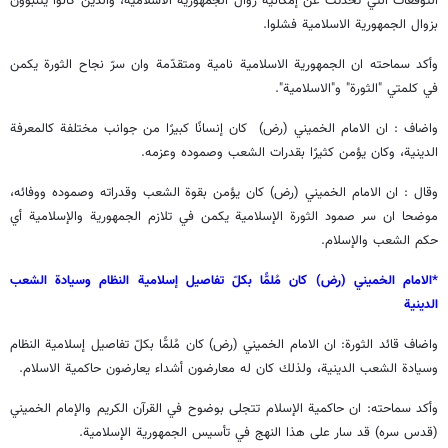
التوقعات التي تحدثت عن إمكانية زوال الجمهورية الاسلامية، والذين كانوا يتنبّؤون
بزوال الجمهورية الاسلامية فشلوا.
وأكد سماحته ان الجمهورية الاسلامية نامية ومتقدّمة وان سرّ نجاح الثورة يكمن
في كلمتي "الثورة" و"الاسلامية".
واضاف : ان الامام الخميني (رض) كان إنسانًا كبيرًا من جوانب مختلفة كالمعرفة
الدينية، وكان يؤمن كثيرًا بقدرات الشعب وصموده وعزمه.
وقال : ان الامام الخميني (رض) كان يؤمن بقوة الشعب وقدراته وصموده ووفائه،
موضحا ان سر صمود الثورة الإسلامية يكمن في تلازم الجمهورية والإسلامية أي
حكم الشعب والإسلام.
*الامام الخميني (رض) كان مُلمًّا بكلّ تفاصيل إسلامية النظام وسيادة الشعب
الدينية
واضاف قائد الثورة: ان الامام الخميني (رض) كان مُلمًّا بكلّ تفاصيل إسلامية النظام
وسيادة الشعب الدينية، ولذلك كان له معارضون أشداء يعارضون حاكمية الاسلام.
وأكد سماحته: ان حاكمية الإسلام تتجلى بوضوح في القرآن الكريم والإمام الخميني
(قدس سره) قد سار على هذا النهج في تأسيس الجمهورية الإسلامية.