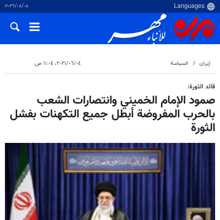
٠٨‏/٠٨‏/٢٠٢٦
إيران
السياسة
٠٤‏/٠٦‏/٢٠٢١، ١١:٠٤ ص
قائد الثورة:
صمود الإمام الخميني وانتصارات الشعب
بالحرب المفروضة أبطل جميع التكهنات بفشل
الثورة