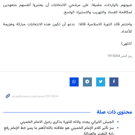
جيوبهم بالواردات، مضيفا: على مرشحي الانتخابات أن يعتبروا أنفسهم متعهدين
لمكافحة الفساد والتهريب والاستيراد الواسع.
واختتم قائد الثورة الاسلامية قائلا: ندعو أن تكون هذه الانتخابات مباركة وهزيمة
للأعداء.
/انتهى/
رمز الخبر
1915054
محتوى ذات صلة
الجيش الايراني يجدد ولائه للثورة بذكرى رحيل الامام الخميني
سرّ تأثير كلام الإمام الخميني هو علاقته بالله/أهم ما يميز خط الإمام رفع
راية التغيير والعدالة