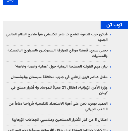
توب تن
قيادي حزب الدعوة الشيخ د. عامر الكفيشي يقرأ ملامح النظام العالمي
الجديد
يحيى سريع: قصفنا مواقع المرتزقة السعوديين بالصواريخ الباليستية
والمسيّرات
بيان مهم للقوات المسلحة اليمنية حول "عملية واسعة وخاصة"
مقتل عناصر فريق إرهابي في جنوب محافظة سيستان وبلوشستان
وزارة الأمن الإيرانية: اعتقال 21 عميلاً للموساد و4 أشرار مسلح في
كرمان
العميد بهمرد: نحن على أهبة الاستعداد للتضحية بأرواحنا دفاعاً عن
الشعب الإيراني
اعتقال 8 من كبار الأشرار المسلحين ومنتسبي الجماعات الإرهابية
بزشكيان: خططوا لإسقاط إيران خلال 48 ساعة وسوقها نحو السيناريو