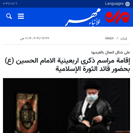
٠٦‏/٠٨‏/٢٠٢٦
إيران
الثقافة
٢٧‏/٠٩‏/٢٠٢١، ١١:١٩ ص
على شكل اتصال بالفيديو؛
إقامة مراسم ذكرى اربعينية الامام الحسين (ع)
بحضور قائد الثورة الإسلامية