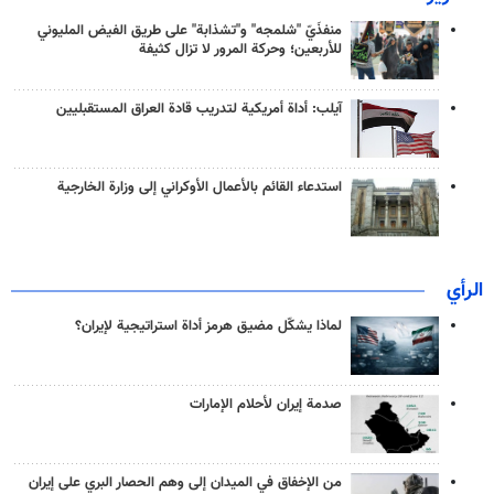
منفذَيّ "شلمجه" و"تشذابة" على طريق الفيض المليوني
للأربعين؛ وحركة المرور لا تزال كثيفة
آيلب: أداة أمريكية لتدريب قادة العراق المستقبليين
استدعاء القائم بالأعمال الأوكراني إلى وزارة الخارجية
الرأي
لماذا يشكّل مضيق هرمز أداة استراتيجية لإيران؟
صدمة إيران لأحلام الإمارات
من الإخفاق في الميدان إلى وهم الحصار البري على إيران