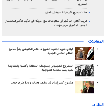
السوري
حادث بحري آخر قبالة سواحل عُمان
غريب آبادي: لم نُجرِ أي مفاوضات مع أمريكا في الأيام الأخيرة..المسار
الجديد لمضيق هرمز مؤقت
المقابلات
قيادي حزب الدعوة الشيخ د. عامر الكفيشي يقرأ ملامح
النظام العالمي الجديد
المشروع الصهيوني يستهدف المنطقة بأكملها والمقاومة
تعيد رسم معادلة المواجهة
مشروع كسر إيران قد سقط، وبدأت ولادة شرق جديد
التقارير