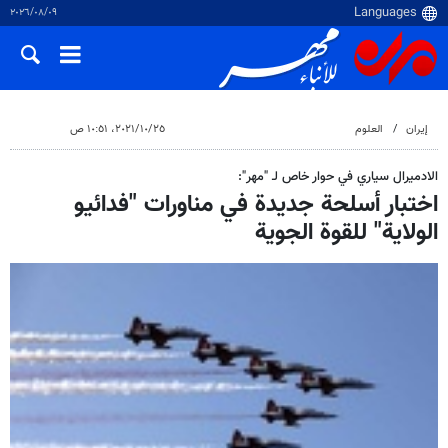
٠٩‏/٠٨‏/٢٠٢٦
إيران
العلوم
٢٥‏/١٠‏/٢٠٢١، ١٠:٥١ ص
الادميرال سياري في حوار خاص لـ "مهر":
اختبار أسلحة جديدة في مناورات "فدائيو
الولاية" للقوة الجوية