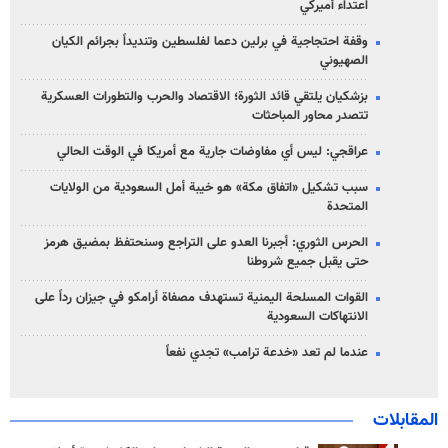
اعتداء أميركي
وقفة احتجاجية في برلين دعما لفلسطين وتنديداً بجرائم الكيان
الصهیوني
بزشكيان يلتقي قائد الثورة؛ الاقتصاد والحرب والتطورات العسكرية
تتصدر محاور المباحثات
عراقجي: ليس أي مفاوضات جارية مع أمريكا في الوقت الحالي
سبب تشكيل «اتفاق مكة» هو خيبة أمل السعودية من الولايات
المتحدة
الحرس الثوري: أجبرنا العدو على التراجع وسنحتفظ بمضيق هرمز
حتى يقبل جميع شروطنا
القوات المسلحة اليمنية تستهدف مصفاة أرامكو في جيزان رداً على
الانتهاكات السعودية
عندما لم تعد «خدعة ترامب» تجدي نفعاً
المقابلات