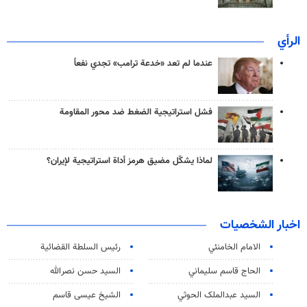
الرأي
عندما لم تعد «خدعة ترامب» تجدي نفعاً
فشل استراتيجية الضغط ضد محور المقاومة
لماذا يشكّل مضيق هرمز أداة استراتيجية لإيران؟
اخبار الشخصيات
الامام الخامنئي
رئیس السلطة القضائیة
الحاج قاسم سليماني
السيد حسن نصرالله
السید عبدالملک الحوثي
الشيخ عيسى قاسم