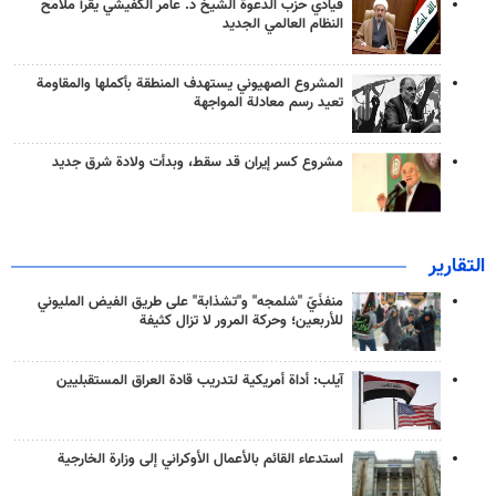
قيادي حزب الدعوة الشيخ د. عامر الكفيشي يقرأ ملامح
النظام العالمي الجديد
المشروع الصهيوني يستهدف المنطقة بأكملها والمقاومة
تعيد رسم معادلة المواجهة
مشروع كسر إيران قد سقط، وبدأت ولادة شرق جديد
التقارير
منفذَيّ "شلمجه" و"تشذابة" على طريق الفيض المليوني
للأربعين؛ وحركة المرور لا تزال كثيفة
آيلب: أداة أمريكية لتدريب قادة العراق المستقبليين
استدعاء القائم بالأعمال الأوكراني إلى وزارة الخارجية