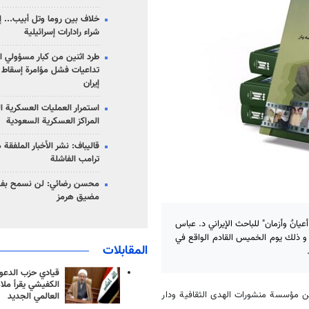
خلاف بين روما وتل أبيب... إ
شراء رادارات إسرائيلية
طرد اثنين من كبار مسؤولي ال
تداعيات فشل مؤامرة إسقاط ا
إيران
استمرار العمليات العسكرية ا
المراكز العسكرية السعودية
قاليباف: نشر الأخبار الملفقة
ترامب الفاشلة
محسن رضائي: لن نسمح بفتح
مضيق هرمز
نٌ وأزمان" للباحث الإيراني د. عباس
"، و ذلك يوم الخميس القادم الواقع في
المقابلات
قيادي حزب الدعوة
الكفيشي يقرأ ملا
 عن مؤسسة منشورات الهدى الثقافية ودار
العالمي الجديد