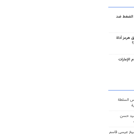
 الضغط ضد
 هرمز أداة
؟
 الإمارات
س السلطة
ة
يد حسن
يخ عيسى قاسم