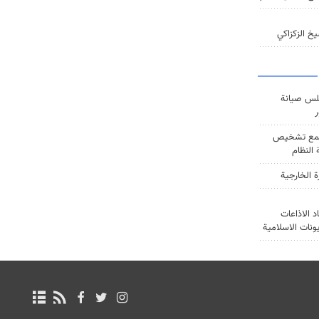
خ الزكزاكي
س صيانة
ر
ع تشخيص
النظام
ة الخارجية
د الاذاعات
يونات الاسلامية