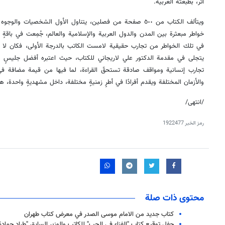
أثر، بطبعته العربية.
ويتألف الكتاب من ٥٠٠ صفحة من فصلين، يتناول الأول الشخصيات وا
خواطر مبعثرة بين المدن والدول العربية والإسلامية والعالم، جُمِعت في باقةٍ 
في تلك الخواطر من تجارب حقيقية لامست الكاتب بالدرجة الأولى، فكان لا 
يتجلى في مقدمة الدكتور علي لاريجاني للكتاب، حيث اعتبره أفضل جليسٍ لم
تجارب إنسانية ومواقف صادقة تستحقّ القراءة، لما فيها من قيمة مضافة ف
والأزمان المختلفة ويقدم أفرادًا في أطرٍ زمنيةٍ مختلفة، داخل مشهديةٍ واحدة، 
/انتهى/
رمز الخبر
1922477
محتوى ذات صلة
كتاب جديد من الامام موسى الصدر في معرض كتاب طهران
حفل توقيع كتاب "الفناء في الحب" للكاتب والوزير السابق "طراد حمادة