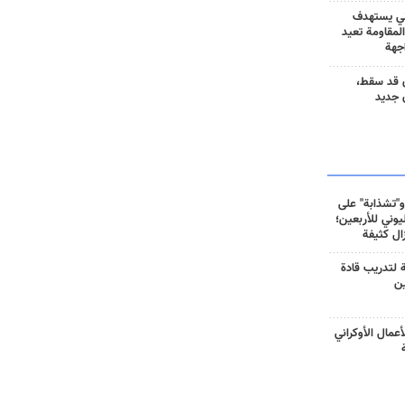
ني يستهدف
المقاومة تعيد
جهة
 قد سقط،
 جديد
و"تشذابة" على
وني للأربعين؛
زال كثيفة
ة لتدريب قادة
ين
أعمال الأوكراني