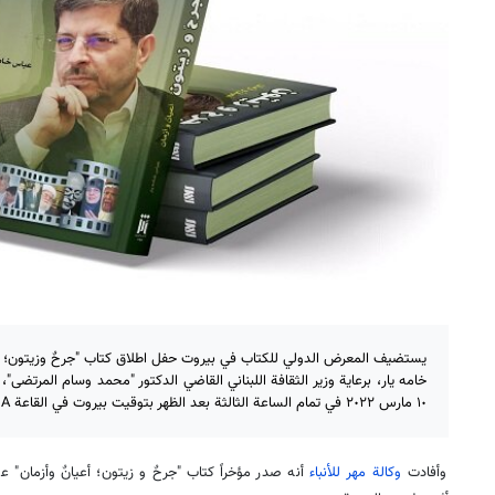
یستضیف المعرض الدولي للکتاب في بیروت حفل اطلاق كتاب "جرحٌ وزيتون؛ أعيا
خامه يار، برعاية وزير الثقافة اللبناني القاضي الدكتور "محمد وسام المرتضى
١٠ مارس ٢٠٢٢ في تمام الساعة الثالثة بعد الظهر بتوقيت بيروت في القاعة A.
وأفادت
وكالة مهر للأنباء
أنه صدر مؤخراً كتاب "جرحٌ و زيتون؛ أعيانٌ وأزمان"