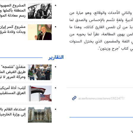
المشروع الصهيو
المنطقة بأكملها و
لوجوه والثاني الأحداث والوقائع، وهو عبارة عن
رسم معادلة الموا
أدبيةٍ ولغةٍ تتّسم بالإحساس والصدق لما
مشروع كسر إيران
بدّ من أن تلمس القارئ كذلك، وهذا ما
وبدأت ولادة شرق
ن يهوى المطالعة، نظراً لما يحويه من
ي اللغة والمضمون الذي يختزل السنوات
هي كتاب "جرح وزيتون".
التقارير
منفذَيّ "شلمجه" 
طريق الفيض الملي
وحركة المرور لا ت
آيلب: أداة أمريكي
العراق المستقبلي
استدعاء القائم بال
إلى وزارة الخارجية
"