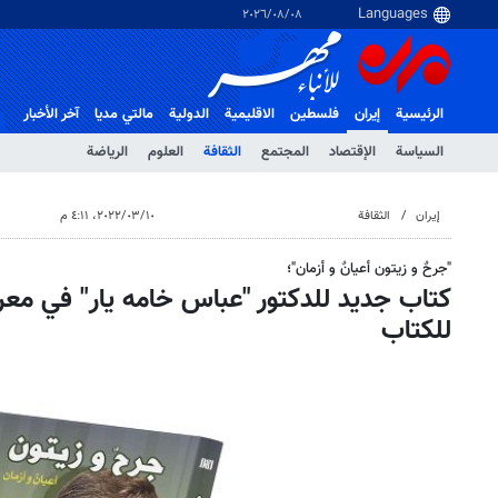
٠٨‏/٠٨‏/٢٠٢٦
الرئيسية
إيران
فلسطین
الاقلیمیة
الدولية
مالتي مدیا
آخر الأخبار
السياسة
الإقتصاد
المجتمع
الثقافة
العلوم
الرياضة
إيران
الثقافة
١٠‏/٠٣‏/٢٠٢٢، ٤:١١ م
"جرحٌ و زیتون أعیانٌ و أزمان"؛
کتاب جدید للدکتور "عباس خامه یار" في مع
للکتاب