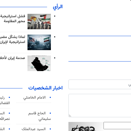
الرأي
فشل استراتيجية
محور المقاومة
لماذا يشكّل مضيق
استراتيجية لإيران
صدمة إيران لأحلام
اخبار الشخصيات
الامام الخامنئي
رئی
القضائی
الحاج قاسم
الس
سليماني
نصرالله
السید عبدالملک
الش