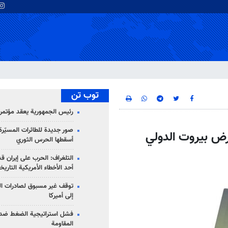
توب تن
رئيس الجمهورية يعقد مؤتمراً 
صور جديدة للطائرات المسيّرة 
رض بيروت الدولي
أسقطها الحرس الثوري
التلغراف: الحرب على إيران ق
أحد الأخطاء الأمريكية التاريخ
توقف غير مسبوق لصادرات ال
إلى أميركا
فشل استراتيجية الضغط ضد
المقاومة